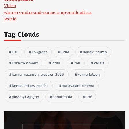
Video
winners-india-and-runners-up-south-africa
World
Tag Clouds
BJP
Congress
CPIM
Donald trump
Entertainment
india
Iran
kerala
kerala assembly election 2026
kerala lottery
Kerala lottery results
malayalam cinema
pinarayi vijayan
Sabarimala
udf