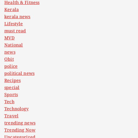
Health & Fitness
Kerala
kerala news
Lifestyle
must read
MVD
National
news
Obit
police
political news
Recipes
special
Sports
Tech
Technology
Travel
trending news
Trending Now
Uncategorized