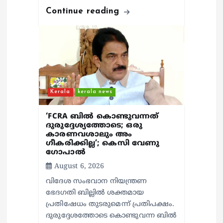
Continue reading
Kerala
kerala news
‘FCRA ബിൽ കൊണ്ടുവന്നത്
ദുരുദ്ദേശ്യത്തോടെ; ഒരു
കാരണവശാലും അം​
ഗീകരിക്കില്ല’; കെസി വേണു​
ഗോപാൽ
August 6, 2026
വിദേശ സംഭവാന നിയന്ത്രണ
ഭേദഗതി ബില്ലിൽ ശക്തമായ
പ്രതിഷേധം തുടരുമെന്ന് പ്രതിപക്ഷം.
ദുരുദ്ദേശത്തോടെ കൊണ്ടുവന്ന ബിൽ