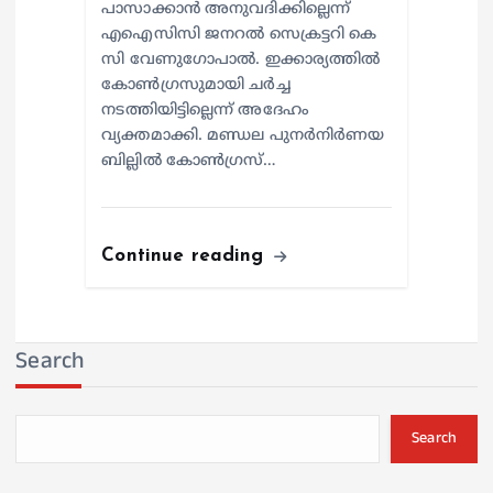
പാസാക്കാൻ അനുവദിക്കില്ലെന്ന്
എഐസിസി ജനറൽ സെക്രട്ടറി കെ
സി വേണുഗോപാൽ. ഇക്കാര്യത്തിൽ
കോൺഗ്രസുമായി ചർച്ച
നടത്തിയിട്ടില്ലെന്ന് അദേഹം
വ്യക്തമാക്കി. മണ്ഡല പുനർനിർണയ
ബില്ലിൽ കോൺഗ്രസ്…
Continue reading
Search
Search