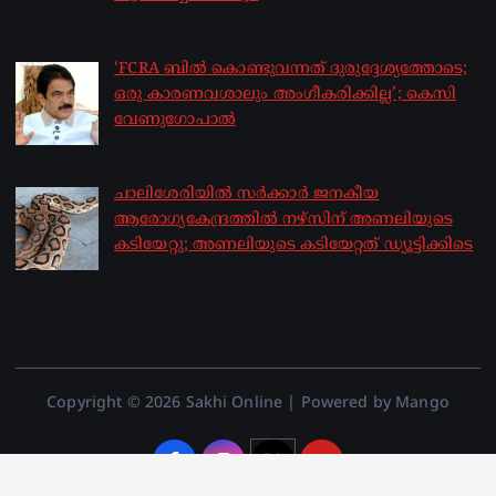
by sakhionline
August 6, 2026
‘FCRA ബിൽ കൊണ്ടുവന്നത് ദുരുദ്ദേശ്യത്തോടെ;
ഒരു കാരണവശാലും അം​ഗീകരിക്കില്ല’; കെസി
വേണു​ഗോപാൽ
by sakhionline
August 6, 2026
ചാലിശേരിയില്‍ സര്‍ക്കാര്‍ ജനകീയ
ആരോഗ്യകേന്ദ്രത്തില്‍ നഴ്സിന് അണലിയുടെ
കടിയേറ്റു; അണലിയുടെ കടിയേറ്റത് ഡ്യൂട്ടിക്കിടെ
by sakhionline
August 6, 2026
Copyright © 2026 Sakhi Online | Powered by Mango