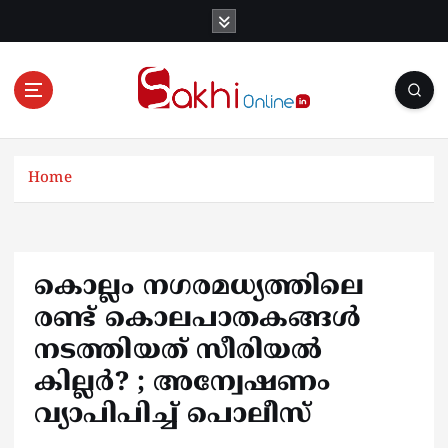
S
k
i
p
t
o
Online News Portal
c
o
Home
n
t
e
n
കൊല്ലം നഗരമധ്യത്തിലെ
t
രണ്ട് കൊലപാതകങ്ങൾ
നടത്തിയത് സീരിയൽ
കില്ലർ? ; അന്വേഷണം
വ്യാപിപിച്ച് പൊലീസ്