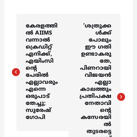
P
കേരളത്തി
‘ശത്രുക്ക
o
ൽ AIIMS
ൾക്ക്
വന്നാൽ
പോലും
s
ക്രെഡിറ്റ്
ഈ ഗതി
എനിക്ക്,
ഉണ്ടാകരു
എയിംസി
തേ,
t
ന്റെ
പിണറായി
പേരിൽ
വിജയൻ
n
എല്ലാവരും
എല്ലാ
എന്നെ
കാലത്തും
a
ഒരുപാട്
പ്രതിപക്ഷ
തേച്ചു;
നേതാവി
v
സുരേഷ്
ന്റെ
ഗോപി
കസേരയി
i
ൽ
തുടരട്ടെ