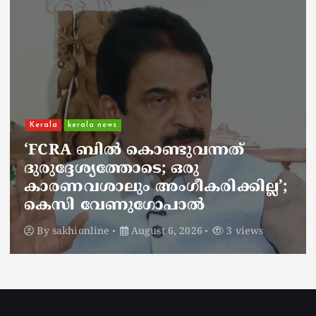
Kerala
kerala news
ചാലിശേരിയില്‍ സര്‍ക്കാര്‍
ജനകീയ ആരോഗ്യകേന്ദ്രത്തില്‍
നഴ്സിന് അണലിയുടെ കടിയേറ്റു;
അണലിയുടെ കടിയേറ്റത്
ഡ്യൂട്ടിക്കിടെ
By
sakhionline
August 6, 2026
2 views