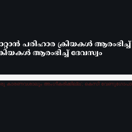
്റാൻ പരിഹാര ക്രിയകൾ ആരംഭിച്ച
രിയകൾ ആരംഭിച്ച് ദേവസ്വം