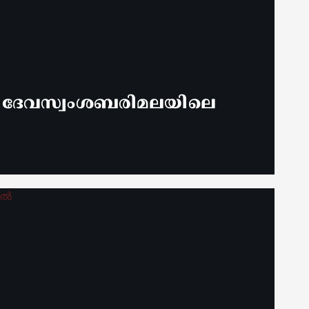
് ദേവസ്വംശബരിമലയിലെ