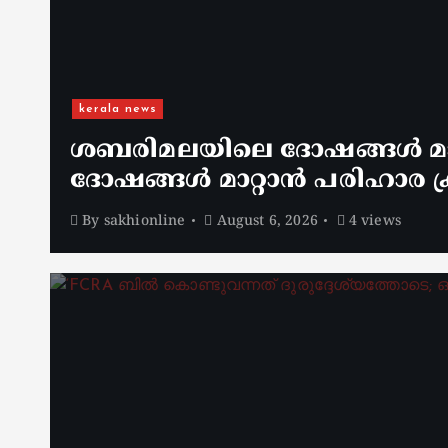
kerala news
ശബരിമലയിലെ ദോഷങ്ങൾ മാറ
ദോഷങ്ങൾ മാറ്റാൻ പരിഹാര ക്
By
sakhionline
August 6, 2026
4 views