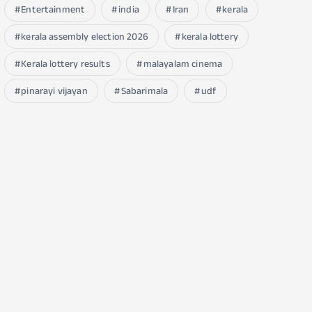
Entertainment
india
Iran
kerala
kerala assembly election 2026
kerala lottery
Kerala lottery results
malayalam cinema
pinarayi vijayan
Sabarimala
udf