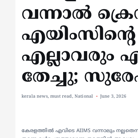
വന്നാൽ ക്രെഡ
എയിംസിന്റെ
എല്ലാവരും എ
തേച്ചു; സുര
kerala news
,
must read
,
National
June 3, 2026
കേരളത്തിൽ എവിടെ AIIMS വന്നാലും നല്ലതെന്ന്