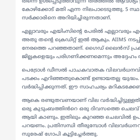
തന്നെ ഉൾപ്പെടുത്താവുന്ന തരത്തിൽ ആവശ്യം ഉന
കോഴിക്കോട് മതി എന്ന നിലപാടെടുത്തു. 5 സ്
സർക്കാരിനെ അറിയിച്ചിരുന്നതാണ്.
എല്ലാവരും എയിംസിന്റെ പേരിൽ എല്ലാവരും എന
അതു തന്റെ ക്രെഡിറ്റ്‌ ഇൽ ആകും. AIIMS നടപ്പി
നേരത്തെ പറഞ്ഞതാണ്. ഗൈഡ് ലൈൻസ് പ്രക
ജില്ലകളെയും പരിഗണിക്കണമെന്നും അദ്ദേഹം ആവ
പെട്രോൾ ഡീസൽ പാചകവാതക വിലവർധനവിലും 
പടക്കം എറിഞ്ഞതുകൊണ്ട് ഉണ്ടായതല്ല യുദ്ധം
വർദ്ധിപ്പിക്കുന്നത്. ഈ സാഹചര്യം മറികടക്കേണ്ട
ആകെ രണ്ടുതവണയാണ് വില വർദ്ധിച്ചിട്ടുള്
ഒരു കുടുംബത്തിൻറെ ഒരു ദിവസത്തെ ചെലവ്
ആയി കാണും. ഇതിലും കുറഞ്ഞ ചെലവിൽ ഉപയ
പറയണം. പ്രതിസന്ധി തീരുമ്പോൾ വിലവർധനവ്
സുരേഷ് ഗോപി കൂട്ടിച്ചേർത്തു.