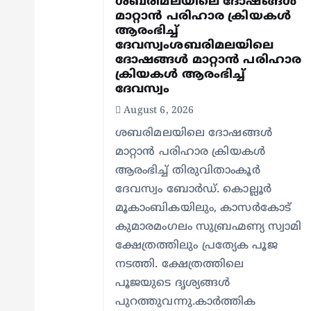
ശബരിമലയിലെ ദോഷങ്ങൾ
മാറ്റാൻ പരിഹാര ക്രിയകൾ
t
ആരംഭിച്ച്
ദേവസ്വംശബരിമലയിലെ
i
ദോഷങ്ങൾ മാറ്റാൻ പരിഹാര
ക്രിയകൾ ആരംഭിച്ച്
ദേവസ്വം
o
August 6, 2026
ശബരിമലയിലെ ദോഷങ്ങൾ
n
മാറ്റാൻ പരിഹാര ക്രിയകൾ
ആരംഭിച്ച് തിരുവിതാംകൂർ
ദേവസ്വം ബോർഡ്. കൊല്ലൂർ
മൂകാംബികയിലും, കാസർകോട്
കുമാരമംഗലം സുബ്രഹ്മണ്യ സ്വാമി
ക്ഷേത്രത്തിലും പ്രത്യേക പൂജ
നടത്തി. ക്ഷേത്രത്തിലെ
പൂജയുടെ ദൃശ്യങ്ങൾ
പുറത്തുവന്നു.കാർത്തിക