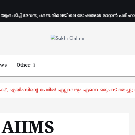
ംഭിച്ച് ദേവസ്വംശബരിമലയിലെ ദോഷങ്ങൾ മാറ്റാൻ പരിഹാര 
Online News Portal
ews
Other
ക്ക്, എയിംസിന്റെ പേരിൽ എല്ലാവരും എന്നെ ഒരുപാട് തേച്ച
AIIMS