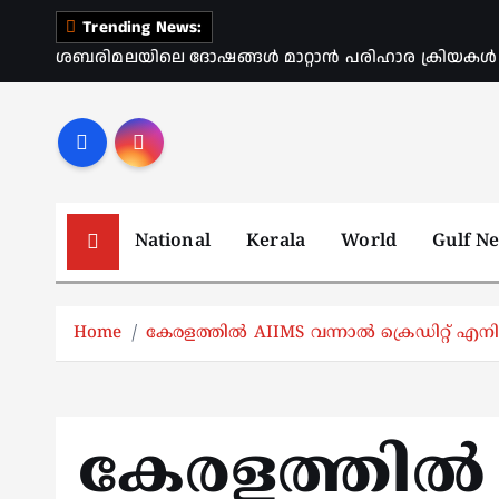
S
Trending News:
k
ശബരിമലയിലെ ദോഷങ്ങൾ മാറ്റാൻ പരിഹാര ക്രിയകൾ ആര
i
p
t
o
c
o
National
Kerala
World
Gulf N
n
t
e
Home
കേരളത്തിൽ AIIMS വന്നാൽ ക്രെഡിറ്റ് എനി
n
t
കേരളത്തിൽ 