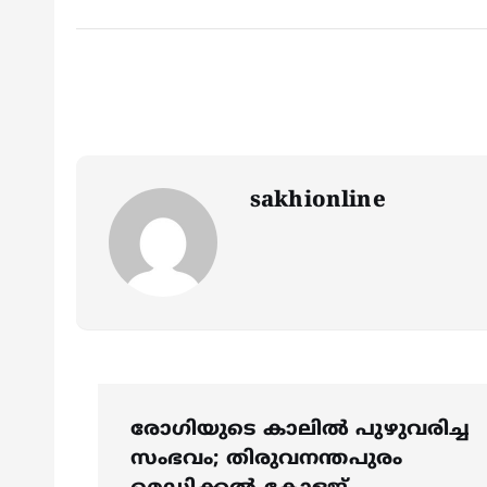
sakhionline
P
രോഗിയുടെ കാലിൽ പുഴുവരിച്ച
o
സംഭവം; തിരുവനന്തപുരം