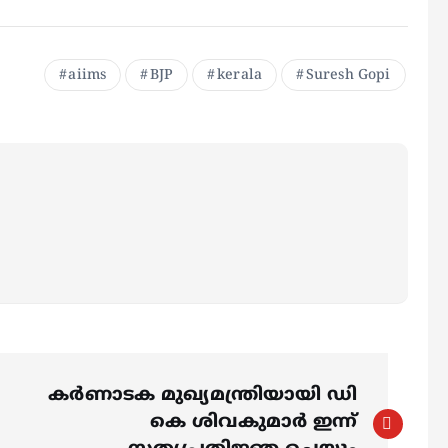
aiims
BJP
kerala
Suresh Gopi
കർണാടക മുഖ്യമന്ത്രിയായി ഡി
കെ ശിവകുമാർ ഇന്ന്