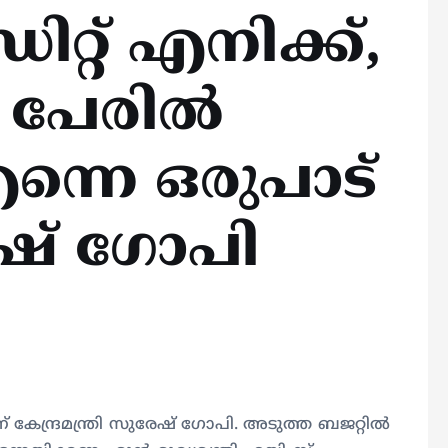
ിറ്റ് എനിക്ക്,
 പേരിൽ
ന്നെ ഒരുപാട്
േഷ് ഗോപി
 കേന്ദ്രമന്ത്രി സുരേഷ് ഗോപി. അടുത്ത ബജറ്റിൽ