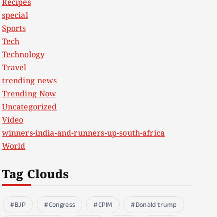
Recipes
special
Sports
Tech
Technology
Travel
trending news
Trending Now
Uncategorized
Video
winners-india-and-runners-up-south-africa
World
Tag Clouds
BJP
Congress
CPIM
Donald trump