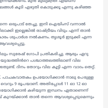
്നയിക്കണം. മുൻ മുഖ്യമന്ത്രി എയിംസ്
ഥലങ്ങൾ കൂടി എഴുതി കൊടുക്കൂ എന്നു കഴിഞ്ഞ
്നെ ഒരുപാട് തേച്ചു. ഇനി ഐയിംസ് വന്നാൽ
ലാക്കി ഇല്ലെങ്കിൽ രാഷ്ട്രീയം വിടും എന്ന് താൻ
ാരം ശുപാർശ നൽകണം. തൃശൂർ ഇടുക്കി എന്ന
ശ്യപ്പെട്ടു.
സുരേഷ് ഗോപി പ്രതികരിച്ചു. ആരും ഏറു
. യുദ്ധത്തിൻറെ പശ്ചാത്തലത്തിലാണ് വില
തുണ്ട്. ദിനം തോറും വില കൂട്ടി എന്ന വാദം തെറ്റ്.
ളത്. പാചകവാതകം ഉപയോഗിക്കാൻ നാലു പേരുള്ള
 വെറും 9 രൂപയാണ്. അതിപ്പോൾ 11 ഓ 12 ഓ
ോഗിക്കാൻ കഴിയുന്ന ഇന്ധനം ഏതാണെന്ന്
 കുറയ്ക്കാൻ താൻ തന്നെ ആവശ്യപ്പെടുമെന്നും