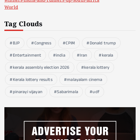
winners-india-and-runners-up-south-africa
World
Tag Clouds
BJP
Congress
CPIM
Donald trump
Entertainment
india
Iran
kerala
kerala assembly election 2026
kerala lottery
Kerala lottery results
malayalam cinema
pinarayi vijayan
Sabarimala
udf