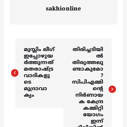
sakhionline
P
മുസ്ലിം ലീഗ്
തിരിച്ചടിയി
o
ഇപ്പോഴുയ
ൽ
ര്‍ത്തുന്നത്
തിരുത്തലു
s
മതരാഷ്ട്ര
ണ്ടാകുമോ
വാദികളു
?
ടെ
സിപിഎമ്മി
t
മുദ്രാവാ
ന്‍റെ
ക്യം
നിര്‍ണായ
n
ക കേന്ദ്ര
കമ്മിറ്റി
a
യോഗം
ഇന്ന്