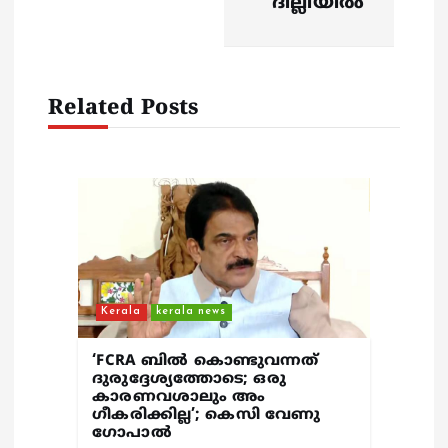
v
ദില്ലിയിൽ
i
g
Related Posts
a
t
i
o
Kerala
kerala news
n
‘FCRA ബിൽ കൊണ്ടുവന്നത്
ദുരുദ്ദേശ്യത്തോടെ; ഒരു
കാരണവശാലും അം​
ഗീകരിക്കില്ല’; കെസി വേണു​
ഗോപാൽ