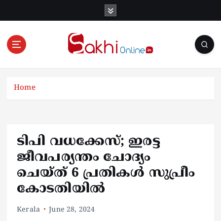
S
k
i
p
t
o
Online News Portal
c
o
Home
n
t
e
n
ടിപി വധക്കേസ്; ഇരട്ട
t
ജീവപര്യന്തം ചോദ്യം
ചെയ്ത് 6 പ്രതികൾ സുപ്രീം
കോടതിയിൽ
Kerala
June 28, 2024