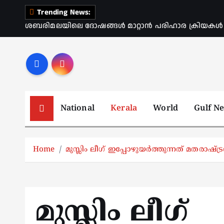
S
Trending News:
k
ശബരിമലയിലെ ദോഷങ്ങൾ മാറ്റാൻ പരിഹാര ക്രിയകൾ ആര
i
p
t
o
c
o
National
Kerala
World
Gulf N
n
t
e
Home
മുസ്ലിം ലീഗ് ഇപ്പോഴുയര്‍ത്തുന്നത് മതരാഷ്ട
n
t
മുസ്ലിം ലീഗ്