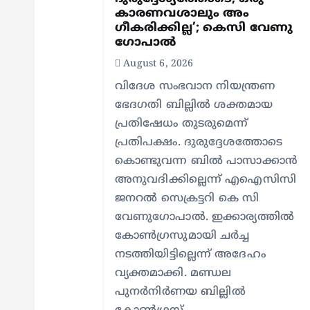
കാരണവശാലും അം​
g
ഗീകരിക്കില്ല’; കെസി വേണു​
ഗോപാൽ
a
August 6, 2026
വിദേശ സംഭവാന നിയന്ത്രണ
t
ഭേദഗതി ബില്ലിൽ ശക്തമായ
പ്രതിഷേധം തുടരുമെന്ന്
i
പ്രതിപക്ഷം. ദുരുദ്ദേശത്തോടെ
കൊണ്ടുവന്ന ബിൽ പാസാക്കാൻ
o
അനുവദിക്കില്ലെന്ന് എഐസിസി
ജനറൽ സെക്രട്ടറി കെ സി
n
വേണുഗോപാൽ. ഇക്കാര്യത്തിൽ
കോൺഗ്രസുമായി ചർച്ച
നടത്തിയിട്ടില്ലെന്ന് അദേഹം
വ്യക്തമാക്കി. മണ്ഡല
പുനർനിർണയ ബില്ലിൽ