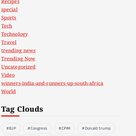
Recipes
special
Sports
Tech
Technology
Travel
trending news
Trending Now
Uncategorized
Video
winners-india-and-runners-up-south-africa
World
Tag Clouds
BJP
Congress
CPIM
Donald trump