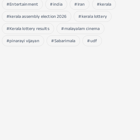
Entertainment
india
Iran
kerala
kerala assembly election 2026
kerala lottery
Kerala lottery results
malayalam cinema
pinarayi vijayan
Sabarimala
udf