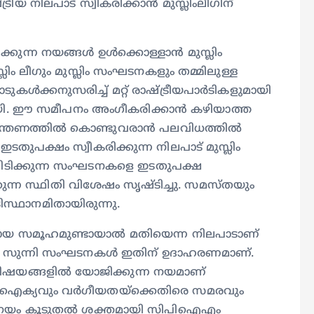
ീയ നിലപാട് സ്വീകരിക്കാൻ മുസ്ലിംലീഗിന്
്പിക്കുന്ന നയങ്ങൾ ഉൾക്കൊള്ളാൻ മുസ്ലിം
ം ലീഗും മുസ്ലിം സംഘടനകളും തമ്മിലുള്ള
ടുകൾക്കനുസരിച്ച് മറ്റ് രാഷ്ട്രീയപാർടികളുമായി
യി. ഈ സമീപനം അംഗീകരിക്കാൻ കഴിയാത്ത
ന്ത്രണത്തിൽ കൊണ്ടുവരാൻ പലവിധത്തിൽ
ടതുപക്ഷം സ്വീകരിക്കുന്ന നിലപാട് മുസ്ലിം
ിടിക്കുന്ന സംഘടനകളെ ഇടതുപക്ഷ
ന്ന സ്ഥിതി വിശേഷം സൃഷ്ടിച്ചു. സമസ്തയും
ിസ്ഥാനമിതായിരുന്നു.
ഷമായ സമൂഹമുണ്ടായാൽ മതിയെന്ന നിലപാടാണ്
. സുന്നി സംഘടനകൾ ഇതിന് ഉദാഹരണമാണ്.
ിഷയങ്ങളിൽ യോജിക്കുന്ന നയമാണ്
ി ഐക്യവും വർഗീയതയ്‌ക്കെതിരെ സമരവും
 നയം കൂടുതൽ ശക്തമായി സിപിഐഎം