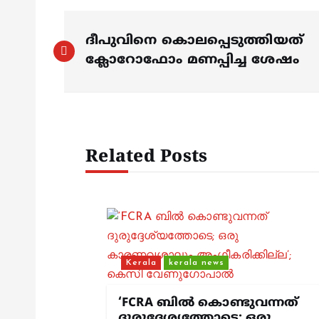
P
ദീപുവിനെ കൊലപ്പെടുത്തിയത്
o
ക്ലോറോഫോം മണപ്പിച്ച ശേഷം
s
t
Related Posts
n
a
v
Kerala
kerala news
i
‘FCRA ബിൽ കൊണ്ടുവന്നത്
ദുരുദ്ദേശ്യത്തോടെ; ഒരു