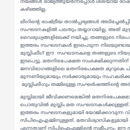
നയങ്ങൾ രാജ്യത്തുയർന്നപ്പോൾ ശരിയായ രാഷ്ട്ര
കഴിഞ്ഞില്ല.
ലീഗിന്റെ രാഷ്ട്രീയ താൽപ്പര്യങ്ങൾ അടിച്ചേൽപ
സംഘടനകളിൽ പലതും തയ്യാറായില്ല. അത് മുസ്ലി
വൈരുധ്യങ്ങളിലേക്ക് നയിച്ചു. തങ്ങളുടെ നിലപാ
ഇത്തരം സംഘടനകൾ ഇടപെടുന്ന നിലയുണ്ടാ
മുസ്ലിംലീഗ് ഈ സംഘടനകളെ തങ്ങളുടെ നിയ
ഇടപെട്ടു. മതനിരപേക്ഷത സംരക്ഷിക്കുന്നതിന് ഇ
ജനവിഭാഗങ്ങളിലെ മതനിരപേക്ഷത മുറുകെ പ
മുന്നണിയുമായും സർക്കാരുമായും സഹകരിക്കു
മുസ്ലിംലീഗും തമ്മിലുള്ള സംഘർഷത്തിന്റെ അട
മുസ്ലിമായി ജീവിക്കണമെങ്കിൽ മതനിരപേക്
പൊതുവിൽ മുസ്ലിം മത സംഘടനകൾക്കുള്ളത്
ഇത്തരം സംഘടനകളുമായി യോജിക്കാവുന്ന വ
സിപിഐഎമ്മിനുള്ളത്. മതവിശ്വാസികളുമായ
എന്നതാണ് സിപിഐഎമ്മിന്റെ സമീപനം. ഈ