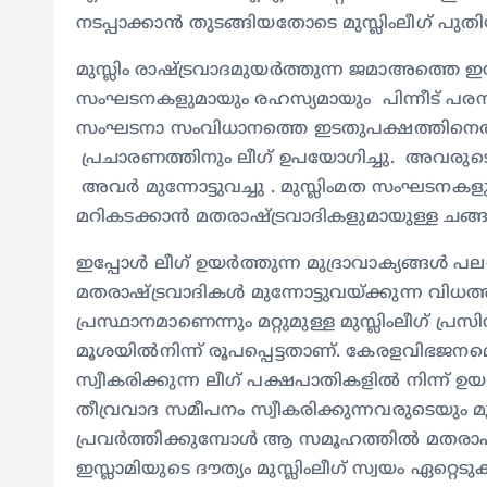
നടപ്പാക്കാൻ തുടങ്ങിയതോടെ മുസ്ലിംലീഗ് പു
മുസ്ലിം രാഷ്ട്രവാദമുയർത്തുന്ന ജമാഅത്തെ ഇസ്
സംഘടനകളുമായും രഹസ്യമായും പിന്നീട് പരസ
സംഘടനാ സംവിധാനത്തെ ഇടതുപക്ഷത്തിനെതിരെ
പ്രചാരണത്തിനും ലീഗ്‌ ഉപയോഗിച്ചു. അവരുടെ 
അവർ മുന്നോട്ടുവച്ചു . മുസ്ലിംമത സംഘടനകളുട
മറികടക്കാൻ മതരാഷ്ട്രവാദികളുമായുള്ള ചങ്ങാ
ഇപ്പോൾ ലീഗ് ഉയർത്തുന്ന മുദ്രാവാക്യങ്ങൾ 
മതരാഷ്ട്രവാദികൾ മുന്നോട്ടുവയ്‌ക്കുന്ന വ
പ്രസ്ഥാനമാണെന്നും മറ്റുമുള്ള മുസ്ലിംലീഗ് പ
മൂശയിൽനിന്ന് രൂപപ്പെട്ടതാണ്. കേരളവിഭജന
സ്വീകരിക്കുന്ന ലീഗ് പക്ഷപാതികളിൽ നിന്ന് ഉ
തീവ്രവാദ സമീപനം സ്വീകരിക്കുന്നവരുടെയും മുദ്ര
പ്രവർത്തിക്കുമ്പോൾ ആ സമൂഹത്തിൽ മതരാഷ്ട
ഇസ്ലാമിയുടെ ദൗത്യം മുസ്ലിംലീഗ് സ്വയം ഏറ്റ