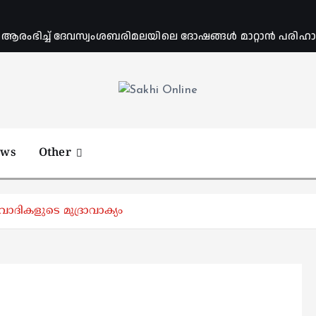
ംഭിച്ച് ദേവസ്വംശബരിമലയിലെ ദോഷങ്ങൾ മാറ്റാൻ പരിഹാര 
Online News Portal
ews
Other
്രവാദികളുടെ മുദ്രാവാക്യം