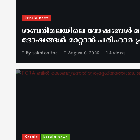
kerala news
ശബരിമലയിലെ ദോഷങ്ങൾ മാറ
ദോഷങ്ങൾ മാറ്റാൻ പരിഹാര ക്
By
sakhionline
August 6, 2026
4 views
Kerala
kerala news