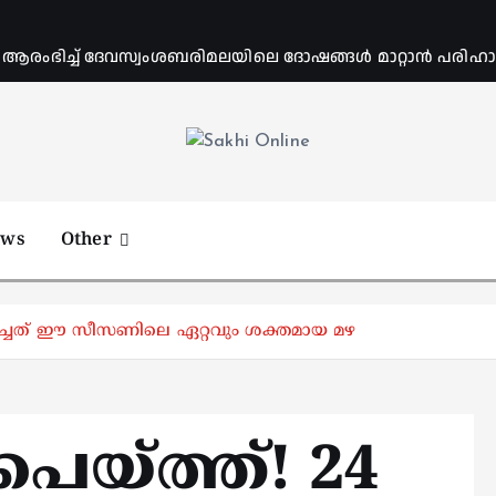
ംഭിച്ച് ദേവസ്വംശബരിമലയിലെ ദോഷങ്ങൾ മാറ്റാൻ പരിഹാര 
Online News Portal
ews
Other
ലഭിച്ചത് ഈ സീസണിലെ ഏറ്റവും ശക്തമായ മഴ
പെയ്ത്ത്! 24