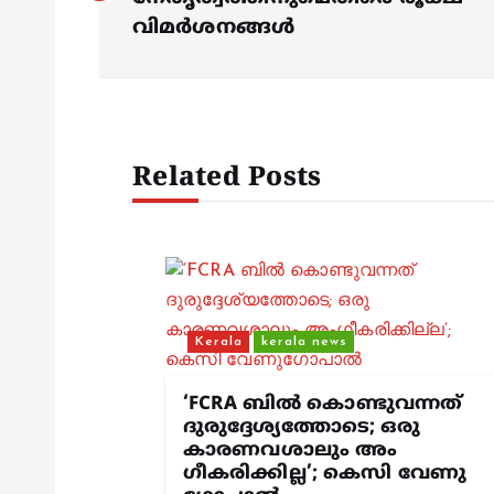
s
വിമർശനങ്ങൾ
t
n
Related Posts
a
v
i
Kerala
kerala news
g
‘FCRA ബിൽ കൊണ്ടുവന്നത്
ദുരുദ്ദേശ്യത്തോടെ; ഒരു
കാരണവശാലും അം​
a
ഗീകരിക്കില്ല’; കെസി വേണു​