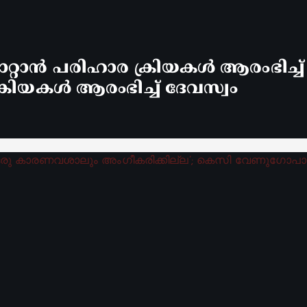
്റാൻ പരിഹാര ക്രിയകൾ ആരംഭിച്ച
രിയകൾ ആരംഭിച്ച് ദേവസ്വം