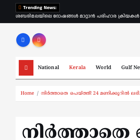
S
Trending News:
k
ശബരിമലയിലെ ദോഷങ്ങൾ മാറ്റാൻ പരിഹാര ക്രിയകൾ ആര
i
p
t
o
c
o
National
Kerala
World
Gulf N
n
t
e
Home
നിര്‍ത്താതെ പെയ്ത്ത്! 24 മണിക്കൂറിൽ 
n
t
നിര്‍ത്താതെ 