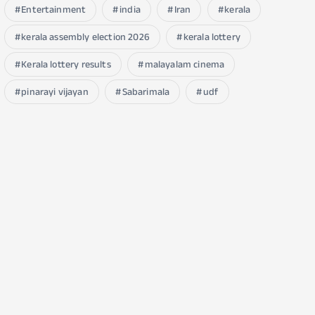
Entertainment
india
Iran
kerala
kerala assembly election 2026
kerala lottery
Kerala lottery results
malayalam cinema
pinarayi vijayan
Sabarimala
udf