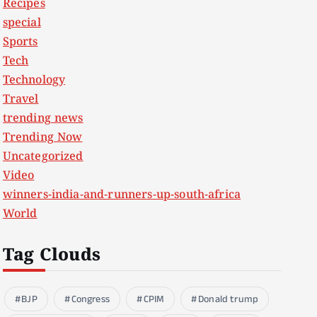
Recipes
special
Sports
Tech
Technology
Travel
trending news
Trending Now
Uncategorized
Video
winners-india-and-runners-up-south-africa
World
Tag Clouds
BJP
Congress
CPIM
Donald trump