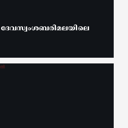
് ദേവസ്വംശബരിമലയിലെ