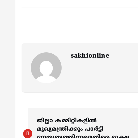
sakhionline
P
ജില്ലാ കമ്മിറ്റികളിൽ
o
മുഖ്യമന്ത്രിക്കും പാർട്ടി
നേതൃത്വത്തിനുമെതിരെ രൂക്ഷ