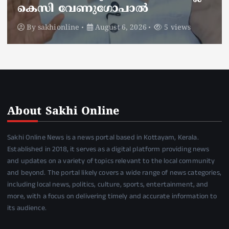
ഡ്യൂട്ടിക്കിടെ
By
sakhionline
August 6, 2026
5 views
About Sakhi Online
Sakhi Online News is a news portal based in Kottayam, Kerala.
Established in 2018, it serves as a digital platform providing news
and updates on a variety of topics relevant to the local community
and beyond. The portal likely covers a wide range of news categories,
including local news, politics, culture, sports, entertainment, and
more, with a focus on delivering timely and accurate information to
its audience.