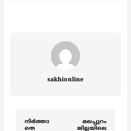
sakhionline
P
നിര്‍ത്താ
മലപ്പുറം
തെ
ജില്ലയിലെ