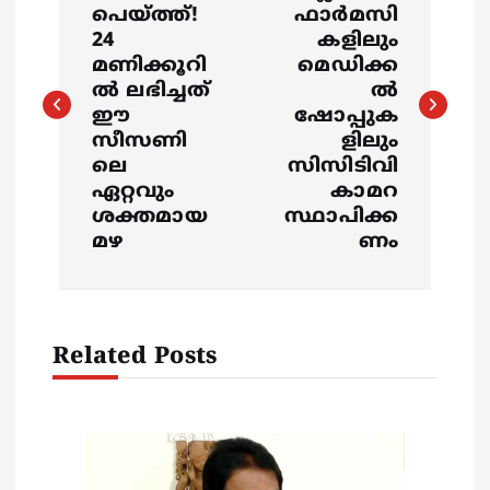
o
പെയ്ത്ത്!
ഫാര്‍മസി
s
24
കളിലും
മണിക്കൂറി
മെഡിക്ക
ൽ ലഭിച്ചത്
ൽ
t
ഈ
ഷോപ്പുക
സീസണി
ളിലും
n
ലെ
സിസിടിവി
ഏറ്റവും
കാമറ
a
ശക്തമായ
സ്ഥാപിക്ക
മഴ
ണം
v
i
Related Posts
g
a
t