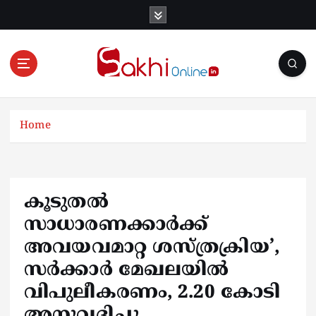
S
k
i
p
t
o
Online News Portal
c
o
Home
n
t
e
n
കൂടുതൽ
t
സാധാരണക്കാര്‍ക്ക്
അവയവമാറ്റ ശസ്ത്രക്രിയ’,
സര്‍ക്കാര്‍ മേഖലയിൽ
വിപുലീകരണം, 2.20 കോടി
അനുവദിച്ചു