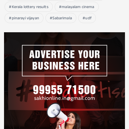
Kerala lottery results
malayalam cinema
pinarayi vijayan
Sabarimala
udf