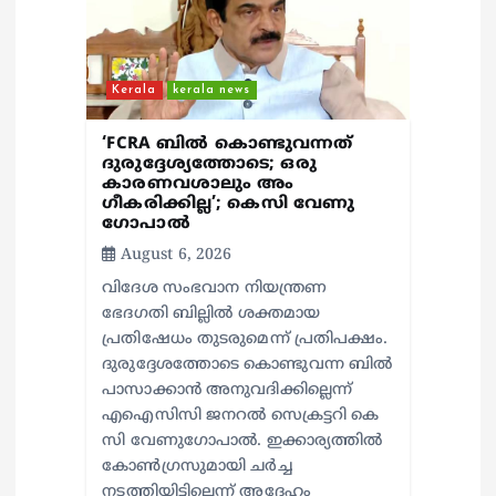
i
o
Kerala
kerala news
n
‘FCRA ബിൽ കൊണ്ടുവന്നത്
ദുരുദ്ദേശ്യത്തോടെ; ഒരു
കാരണവശാലും അം​
ഗീകരിക്കില്ല’; കെസി വേണു​
ഗോപാൽ
August 6, 2026
വിദേശ സംഭവാന നിയന്ത്രണ
ഭേദഗതി ബില്ലിൽ ശക്തമായ
പ്രതിഷേധം തുടരുമെന്ന് പ്രതിപക്ഷം.
ദുരുദ്ദേശത്തോടെ കൊണ്ടുവന്ന ബിൽ
പാസാക്കാൻ അനുവദിക്കില്ലെന്ന്
എഐസിസി ജനറൽ സെക്രട്ടറി കെ
സി വേണുഗോപാൽ. ഇക്കാര്യത്തിൽ
കോൺഗ്രസുമായി ചർച്ച
നടത്തിയിട്ടില്ലെന്ന് അദേഹം