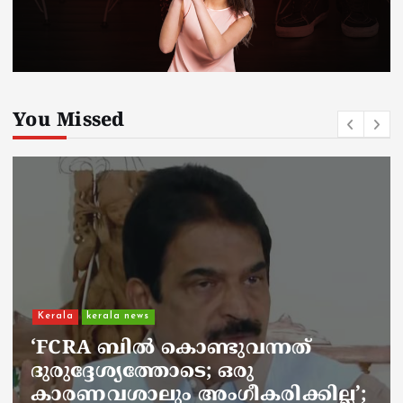
You Missed
Kerala
kerala news
ചാലിശേരിയില്‍ സര്‍ക്കാര്‍
ജനകീയ ആരോഗ്യകേന്ദ്രത്തില്‍
നഴ്സിന് അണലിയുടെ കടിയേറ്റു;
അണലിയുടെ കടിയേറ്റത്