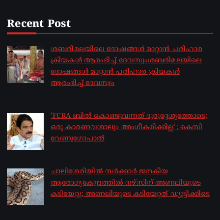
Recent Post
ശബരിമലയിലെ ദോഷങ്ങൾ മാറ്റാൻ പരിഹാര
ക്രിയകൾ ആരംഭിച്ച് ദേവസ്വംശബരിമലയിലെ
ദോഷങ്ങൾ മാറ്റാൻ പരിഹാര ക്രിയകൾ
ആരംഭിച്ച് ദേവസ്വം
by sakhionline
August 6, 2026
‘FCRA ബിൽ കൊണ്ടുവന്നത് ദുരുദ്ദേശ്യത്തോടെ;
ഒരു കാരണവശാലും അം​ഗീകരിക്കില്ല’; കെസി
വേണു​ഗോപാൽ
by sakhionline
August 6, 2026
ചാലിശേരിയില്‍ സര്‍ക്കാര്‍ ജനകീയ
ആരോഗ്യകേന്ദ്രത്തില്‍ നഴ്സിന് അണലിയുടെ
കടിയേറ്റു; അണലിയുടെ കടിയേറ്റത് ഡ്യൂട്ടിക്കിടെ
by sakhionline
August 6, 2026