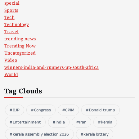
special
Sports
Tech
Technology
Travel
trending news
Trending Now
Uncategorized
Video
winners-india-and-runners-up-south-africa
World
Tag Clouds
BJP
Congress
CPIM
Donald trump
Entertainment
india
Iran
kerala
kerala assembly election 2026
kerala lottery