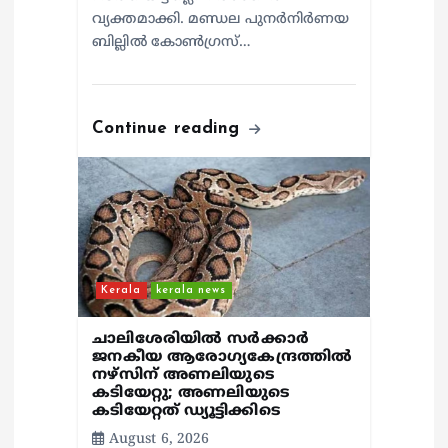
വ്യക്തമാക്കി. മണ്ഡല പുനർനിർണയ
ബില്ലിൽ കോൺഗ്രസ്…
Continue reading
Kerala
kerala news
ചാലിശേരിയില്‍ സര്‍ക്കാര്‍
ജനകീയ ആരോഗ്യകേന്ദ്രത്തില്‍
നഴ്സിന് അണലിയുടെ
കടിയേറ്റു; അണലിയുടെ
കടിയേറ്റത് ഡ്യൂട്ടിക്കിടെ
August 6, 2026