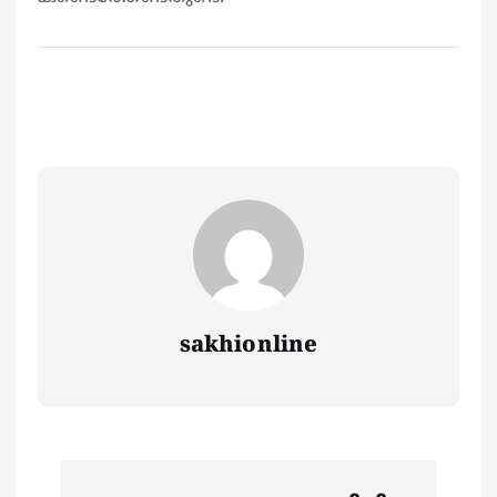
sakhionline
P