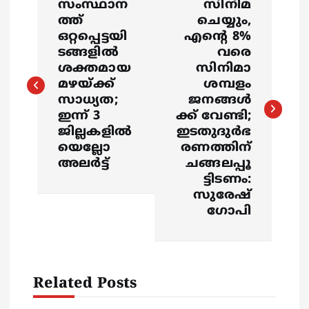
സംസ്ഥാന
സിനിമ
o
ത്ത്
ചെയ്യും,
ഒറ്റപ്പെട്ടയി
എന്റെ 8%
s
ടങ്ങളിൽ
വരെ
ശക്തമായ
സിനിമാ
മഴയ്ക്ക്
ശമ്പളം
t
സാധ്യത;
ജനങ്ങൾ
ഇന്ന് 3
ക്ക് വേണ്ടി;
n
ജില്ലകളിൽ
ഇടതുദുർഭ
യെല്ലോ
രണത്തിന്
a
അലർട്ട്
ചങ്ങലപ്പൂ
ട്ടിടണം:
v
സുരേഷ്
ഗോപി
i
g
Related Posts
a