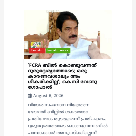
t
i
o
n
Kerala
kerala news
‘FCRA ബിൽ കൊണ്ടുവന്നത്
ദുരുദ്ദേശ്യത്തോടെ; ഒരു
കാരണവശാലും അം​
ഗീകരിക്കില്ല’; കെസി വേണു​
ഗോപാൽ
August 6, 2026
വിദേശ സംഭവാന നിയന്ത്രണ
ഭേദഗതി ബില്ലിൽ ശക്തമായ
പ്രതിഷേധം തുടരുമെന്ന് പ്രതിപക്ഷം.
ദുരുദ്ദേശത്തോടെ കൊണ്ടുവന്ന ബിൽ
പാസാക്കാൻ അനുവദിക്കില്ലെന്ന്