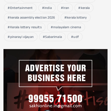
Entertainment
india
Iran
kerala
kerala assembly election 2026
kerala lottery
Kerala lottery results
malayalam cinema
pinarayi vijayan
Sabarimala
udf