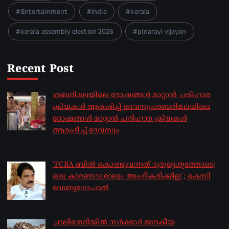
Entertainment
india
kerala
kerala assembly election 2026
pinarayi vijayan
Recent Post
ശബരിമലയിലെ ദോഷങ്ങൾ മാറ്റാൻ പരിഹാര
ക്രിയകൾ ആരംഭിച്ച് ദേവസ്വംശബരിമലയിലെ
ദോഷങ്ങൾ മാറ്റാൻ പരിഹാര ക്രിയകൾ
ആരംഭിച്ച് ദേവസ്വം
by sakhionline
August 6, 2026
‘FCRA ബിൽ കൊണ്ടുവന്നത് ദുരുദ്ദേശ്യത്തോടെ;
ഒരു കാരണവശാലും അം​ഗീകരിക്കില്ല’; കെസി
വേണു​ഗോപാൽ
by sakhionline
August 6, 2026
ചാലിശേരിയില്‍ സര്‍ക്കാര്‍ ജനകീയ