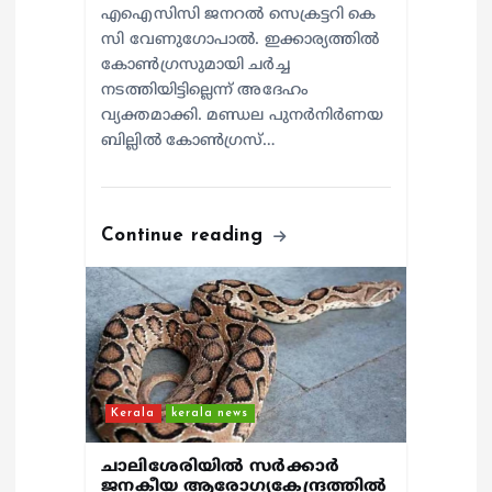
എഐസിസി ജനറൽ സെക്രട്ടറി കെ
സി വേണുഗോപാൽ. ഇക്കാര്യത്തിൽ
കോൺഗ്രസുമായി ചർച്ച
നടത്തിയിട്ടില്ലെന്ന് അദേഹം
വ്യക്തമാക്കി. മണ്ഡല പുനർനിർണയ
ബില്ലിൽ കോൺഗ്രസ്…
Continue reading
Kerala
kerala news
ചാലിശേരിയില്‍ സര്‍ക്കാര്‍
ജനകീയ ആരോഗ്യകേന്ദ്രത്തില്‍