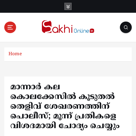
S
k
i
p
t
o
Online News Portal
c
o
Home
n
t
e
n
മാന്നാർ കല
t
കൊലക്കേസിൽ കൂടുതൽ
തെളിവ് ശേഖരണത്തിന്
പൊലീസ്; മൂന്ന് പ്രതികളെ
വിശദമായി ചോദ്യം ചെയ്യും