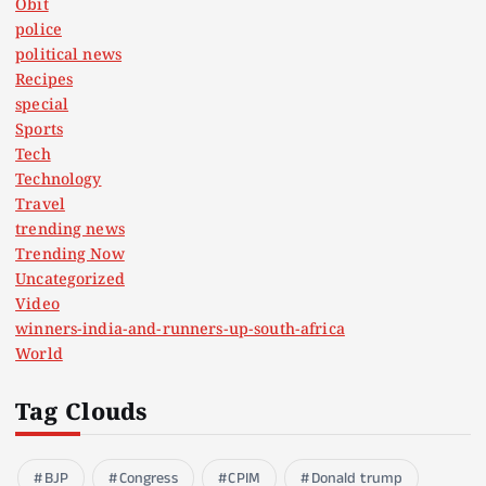
Obit
police
political news
Recipes
special
Sports
Tech
Technology
Travel
trending news
Trending Now
Uncategorized
Video
winners-india-and-runners-up-south-africa
World
Tag Clouds
BJP
Congress
CPIM
Donald trump