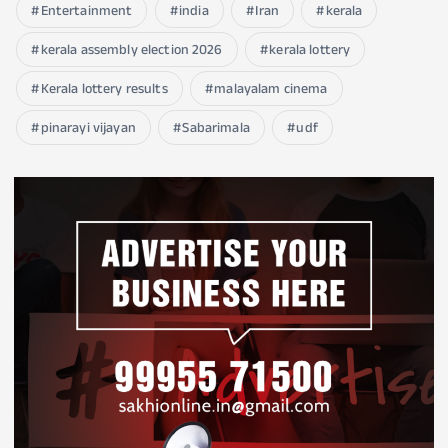
Entertainment
india
Iran
kerala
kerala assembly election 2026
kerala lottery
Kerala lottery results
malayalam cinema
pinarayi vijayan
Sabarimala
udf