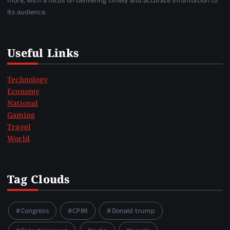
more, with a focus on delivering timely and accurate information to
its audience.
Useful Links
Technology
Economy
National
Gaming
Travel
World
Tag Clouds
Congress
CPIM
Donald trump