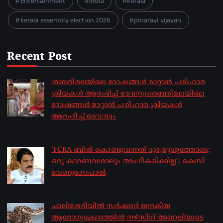
Entertainment
india
kerala
kerala assembly election 2026
pinarayi vijayan
Recent Post
ശബരിമലയിലെ ദോഷങ്ങൾ മാറ്റാൻ പരിഹാര
ക്രിയകൾ ആരംഭിച്ച് ദേവസ്വംശബരിമലയിലെ
ദോഷങ്ങൾ മാറ്റാൻ പരിഹാര ക്രിയകൾ
ആരംഭിച്ച് ദേവസ്വം
by sakhionline
August 6, 2026
‘FCRA ബിൽ കൊണ്ടുവന്നത് ദുരുദ്ദേശ്യത്തോടെ;
ഒരു കാരണവശാലും അം​ഗീകരിക്കില്ല’; കെസി
വേണു​ഗോപാൽ
by sakhionline
August 6, 2026
ചാലിശേരിയില്‍ സര്‍ക്കാര്‍ ജനകീയ
ആരോഗ്യകേന്ദ്രത്തില്‍ നഴ്സിന് അണലിയുടെ