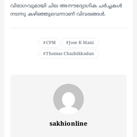
വിഭാഗവുമായി ചില അനൗദ്യോഗിക ചർച്ചകൾ
നടന്നു കഴിഞ്ഞുവെന്നാണ് വിവരങ്ങൾ.
CPM
Jose K Mani
Thomas Chazhikkadan
sakhionline