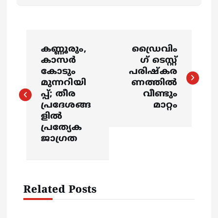
P
കണ്ണൂരും,
ഡ്രൈവിം
o
കാസർ
ഗ് ടെസ്റ്റ്
കോടും
പരിഷ്കര
s
മുന്നറിയി
ണത്തിൽ
പ്പ്; തീര
വീണ്ടും
പ്രദേശങ്ങ
മാറ്റം
t
ളിൽ
പ്രത്യേക
n
ജാഗ്രത
a
v
Related Posts
i