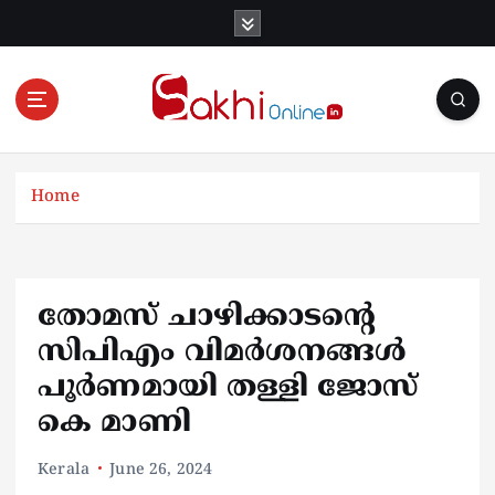
S
k
i
p
t
o
Online News Portal
c
o
Home
n
t
e
n
തോമസ് ചാഴിക്കാടന്റെ
t
സിപിഎം വിമർശനങ്ങൾ
പൂർണമായി തള്ളി ജോസ്
കെ മാണി
Kerala
June 26, 2024