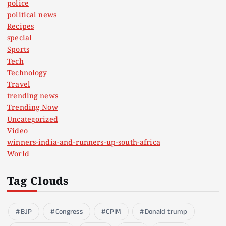
police
political news
Recipes
special
Sports
Tech
Technology
Travel
trending news
Trending Now
Uncategorized
Video
winners-india-and-runners-up-south-africa
World
Tag Clouds
BJP
Congress
CPIM
Donald trump