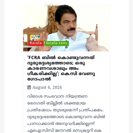
g
a
t
Kerala
kerala news
i
‘FCRA ബിൽ കൊണ്ടുവന്നത്
o
ദുരുദ്ദേശ്യത്തോടെ; ഒരു
കാരണവശാലും അം​
ഗീകരിക്കില്ല’; കെസി വേണു​
n
ഗോപാൽ
August 6, 2026
വിദേശ സംഭവാന നിയന്ത്രണ
ഭേദഗതി ബില്ലിൽ ശക്തമായ
പ്രതിഷേധം തുടരുമെന്ന് പ്രതിപക്ഷം.
ദുരുദ്ദേശത്തോടെ കൊണ്ടുവന്ന ബിൽ
പാസാക്കാൻ അനുവദിക്കില്ലെന്ന്
എഐസിസി ജനറൽ സെക്രട്ടറി കെ