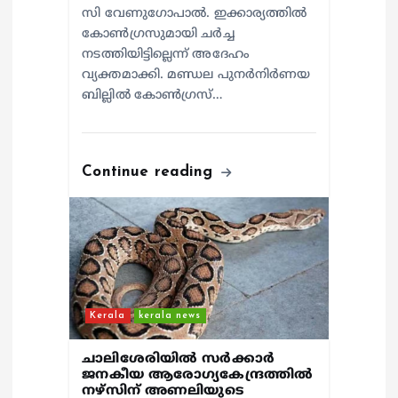
സി വേണുഗോപാൽ. ഇക്കാര്യത്തിൽ
കോൺഗ്രസുമായി ചർച്ച
നടത്തിയിട്ടില്ലെന്ന് അദേഹം
വ്യക്തമാക്കി. മണ്ഡല പുനർനിർണയ
ബില്ലിൽ കോൺഗ്രസ്…
Continue reading
Kerala
kerala news
ചാലിശേരിയില്‍ സര്‍ക്കാര്‍
ജനകീയ ആരോഗ്യകേന്ദ്രത്തില്‍
നഴ്സിന് അണലിയുടെ