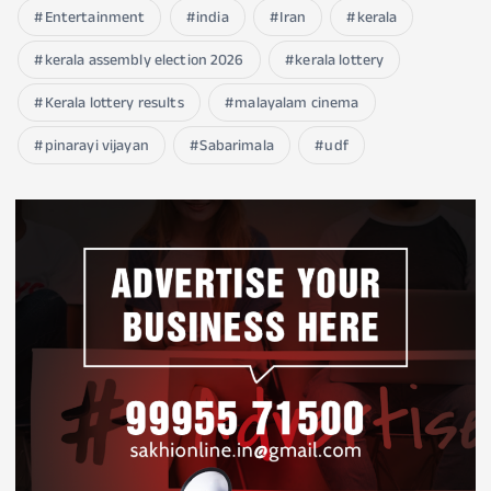
Entertainment
india
Iran
kerala
kerala assembly election 2026
kerala lottery
Kerala lottery results
malayalam cinema
pinarayi vijayan
Sabarimala
udf