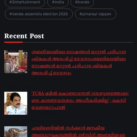
Entertainment
india
kerala
kerala assembly election 2026
pinarayi vijayan
Recent Post
ശബരിമലയിലെ ദോഷങ്ങൾ മാറ്റാൻ പരിഹാര
ക്രിയകൾ ആരംഭിച്ച് ദേവസ്വംശബരിമലയിലെ
ദോഷങ്ങൾ മാറ്റാൻ പരിഹാര ക്രിയകൾ
ആരംഭിച്ച് ദേവസ്വം
by sakhionline
August 6, 2026
‘FCRA ബിൽ കൊണ്ടുവന്നത് ദുരുദ്ദേശ്യത്തോടെ;
ഒരു കാരണവശാലും അം​ഗീകരിക്കില്ല’; കെസി
വേണു​ഗോപാൽ
by sakhionline
August 6, 2026
ചാലിശേരിയില്‍ സര്‍ക്കാര്‍ ജനകീയ
ആരോഗ്യകേന്ദ്രത്തില്‍ നഴ്സിന് അണലിയുടെ