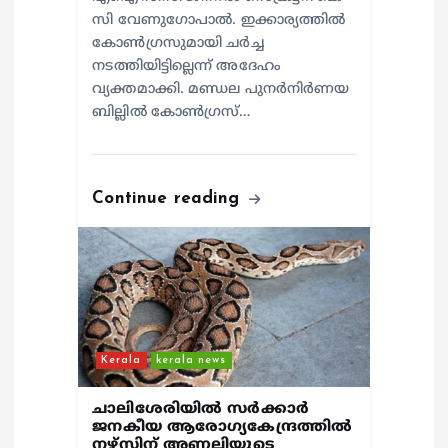
സി വേണുഗോപാൽ. ഇക്കാര്യത്തിൽ
കോൺഗ്രസുമായി ചർച്ച
നടത്തിയിട്ടില്ലെന്ന് അദേഹം
വ്യക്തമാക്കി. മണ്ഡല പുനർനിർണയ
ബില്ലിൽ കോൺഗ്രസ്…
Continue reading
Kerala
kerala news
ചാലിശേരിയില്‍ സര്‍ക്കാര്‍
ജനകീയ ആരോഗ്യകേന്ദ്രത്തില്‍
നഴ്സിന് അണലിയുടെ