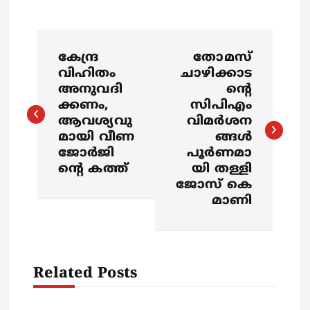
P
കേന്ദ്ര
തോമസ്
o
വിഹിതം
ചാഴിക്കാട
അനുവദി
ന്റെ
s
ക്കണം,
സിപിഎം
ആവശ്യവു
വിമർശന
മായി വീണ
ങ്ങൾ
t
ജോര്‍ജി
പൂർണമാ
ന്റെ കത്ത്
യി തള്ളി
n
ജോസ് കെ
മാണി
a
v
Related Posts
i