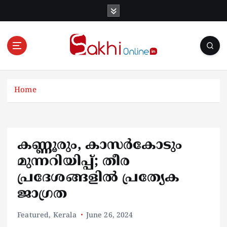
S
k
i
p
t
o
Online News Portal
c
o
Home
n
t
e
n
കണ്ണൂരും, കാസർകോടും
t
മുന്നറിയിപ്പ്; തീര
പ്രദേശങ്ങളിൽ പ്രത്യേക
ജാഗ്രത
Featured
,
Kerala
June 26, 2024