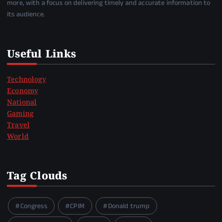
more, with a focus on delivering timely and accurate information to
its audience.
Useful Links
Technology
Economy
National
Gaming
Travel
World
Tag Clouds
Congress
CPIM
Donald trump