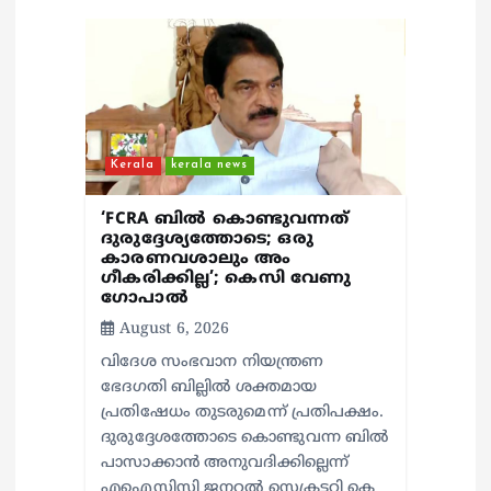
g
a
t
i
Kerala
kerala news
o
‘FCRA ബിൽ കൊണ്ടുവന്നത്
ദുരുദ്ദേശ്യത്തോടെ; ഒരു
കാരണവശാലും അം​
n
ഗീകരിക്കില്ല’; കെസി വേണു​
ഗോപാൽ
August 6, 2026
വിദേശ സംഭവാന നിയന്ത്രണ
ഭേദഗതി ബില്ലിൽ ശക്തമായ
പ്രതിഷേധം തുടരുമെന്ന് പ്രതിപക്ഷം.
ദുരുദ്ദേശത്തോടെ കൊണ്ടുവന്ന ബിൽ
പാസാക്കാൻ അനുവദിക്കില്ലെന്ന്
എഐസിസി ജനറൽ സെക്രട്ടറി കെ