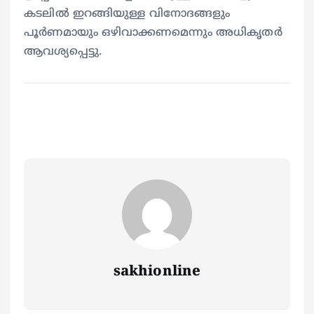
കടലിൽ ഇറങ്ങിയുള്ള വിനോദങ്ങളും
പൂർണമായും ഒഴിവാക്കണമെന്നും അധികൃതർ
ആവശ്യപ്പെട്ടു.
sakhionline