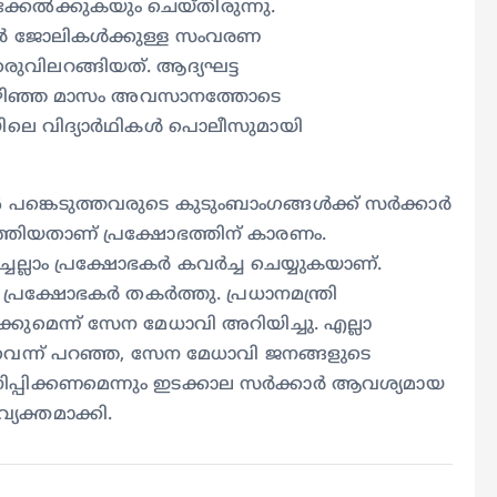
ക്കേൽക്കുകയും ചെയ്തിരുന്നു.
്കാർ ജോലികൾക്കുള്ള സംവരണ
രുവിലറങ്ങിയത്. ആദ്യഘട്ട
നു. കഴിഞ്ഞ മാസം അവസാനത്തോടെ
ിലെ വിദ്യാർഥികൾ പൊലീസുമായി
തിൽ പങ്കെടുത്തവരുടെ കുടുംബാംഗങ്ങൾക്ക് സർക്കാർ
ിയതാണ് പ്രക്ഷോഭത്തിന് കാരണം.
ച്ചെല്ലാം പ്രക്ഷോഭകർ കവർച്ച ചെയ്യുകയാണ്.
 പ്രക്ഷോഭകർ തകർത്തു. പ്രധാനമന്ത്രി
കുമെന്ന് സേന മേധാവി അറിയിച്ചു. എല്ലാ
ച്ചുവെന്ന് പറഞ്ഞ, സേന മേധാവി ജനങ്ങളുടെ
സാനിപ്പിക്കണമെന്നും ഇടക്കാല സർക്കാർ ആവശ്യമായ
യക്തമാക്കി.