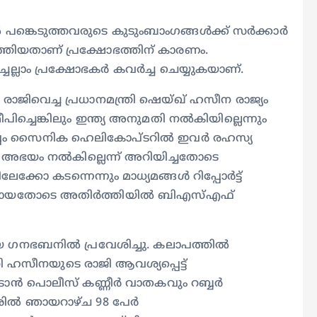
തിൽ പങ്കെടുത്തവരുടെ കുടുംബാംഗങ്ങൾക്ക് സർക്കാർ
ിയതാണ് പ്രക്ഷോഭത്തിന് കാരണം.
ച്ചെല്ലാം പ്രക്ഷോഭകർ കവർച്ച ചെയ്യുകയാണ്.
രാജിവെച്ച പ്രധാനമന്ത്രി ഷെയ്ഖ് ഹസീന രാജ്യം
ീപിച്ചെങ്കിലും ഇന്ത്യ അനുമതി നൽകിയില്ലെന്നും
പ്പം സൈനിക ഹെലികോപ്ടറില്‍ ഇവര്‍ രഹസ്യ
 ഇന്ത്യ അഭയം നൽകില്ലെന്ന് അറിയിച്ചതോടെ
ോ കടന്നെന്നും മാധ്യമങ്ങൾ റിപ്പോര്‍ട്ട്
വഷളായതോടെ അതിർത്തിയിൽ ബിഎസ്എഫ്
യ ​ഗനഭബനിൽ പ്രവേശിച്ചു. കലാപത്തിൽ
രി ഹസീനയുടെ രാജി ആവശ്യപ്പെട്ട്
ിടാൻ പൊലീസ് കണ്ണീർ വാതകവും റബ്ബർ
ാദേശിൽ ഞായറാഴ്ച 98 പേർ