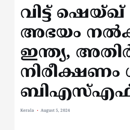
വിട്ട് ഷെയ്
അഭയം നൽകില
ഇന്ത്യ, അത
നിരീക്ഷണം 
ബിഎസ്എഫ
Kerala
August 5, 2024