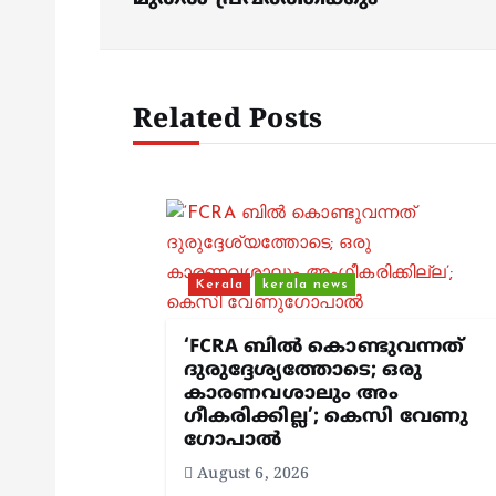
t
n
Related Posts
a
v
i
Kerala
kerala news
g
‘FCRA ബിൽ കൊണ്ടുവന്നത്
ദുരുദ്ദേശ്യത്തോടെ; ഒരു
കാരണവശാലും അം​
a
ഗീകരിക്കില്ല’; കെസി വേണു​
ഗോപാൽ
t
August 6, 2026