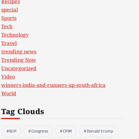
Recipes
special
Sports
Tech
Technology
Travel
trending news
Trending Now
Uncategorized
Video
winners-india-and-runners-up-south-africa
World
Tag Clouds
BJP
Congress
CPIM
Donald trump