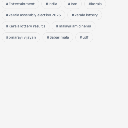
Entertainment
india
Iran
kerala
kerala assembly election 2026
kerala lottery
Kerala lottery results
malayalam cinema
pinarayi vijayan
Sabarimala
udf