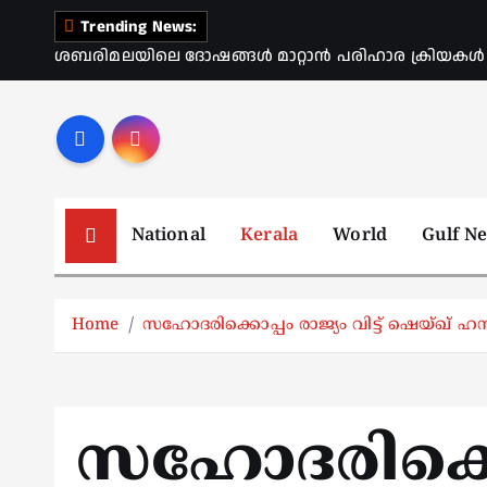
S
Trending News:
k
ശബരിമലയിലെ ദോഷങ്ങൾ മാറ്റാൻ പരിഹാര ക്രിയകൾ ആര
i
p
t
o
c
o
National
Kerala
World
Gulf N
n
t
e
Home
സഹോദരിക്കൊപ്പം രാജ്യം വിട്ട് ഷെയ്ഖ്
n
t
സഹോദരിക്കൊ