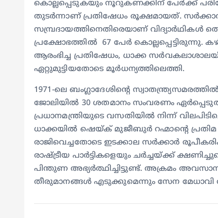
കൊല്ലപ്പെടുകയും നൂറുകണക്കിന് പേർക്ക് പരി
തുടർന്നാണ് പ്രതിഷേധം രൂക്ഷമായത്. സർക
സമ്പ്രദായത്തിനെതിരെയാണ് വിദ്യാർഥികൾ തെ
പ്രക്ഷോഭത്തിൽ 67 പേർ കൊല്ലപ്പെട്ടിരുന്
ആരംഭിച്ച പ്രതിഷേധം, ധാക്ക സർവകലാശാലയ
ഏറ്റുമുട്ടിയതോടെ മൂർധന്യത്തിലെത്തി.
1971-ലെ ബംഗ്ലാദേശിൻ്റെ സ്വാതന്ത്ര്യസമരത്
ജോലിയിൽ 30 ശതമാനം സംവരണം ഏർപ്പെടുത്ത
പ്രധാനമന്ത്രിയുടെ വസതിയില്‍ നിന്ന് വിലപിടി
ധാക്കയിൽ ഷെയ്ക് മുജീബുർ റഹ്മാൻ്റെ പ്രതിമ
രാജിവെച്ചതോടെ ഇടക്കാല സർക്കാർ രൂപീകരിക്
രാഷ്ട്രീയ പാർട്ടികളെയും ചർച്ചയ്ക്ക് ക്ഷണി
പിന്തുണ അഭ്യർത്ഥിച്ചിട്ടുണ്ട്. അക്രമം അവ
തീരുമാനങ്ങൾ എടുക്കുമെന്നും സേന മേധാവി വ്