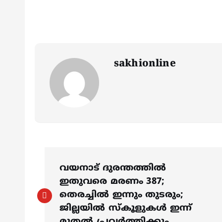
sakhionline
P
വയനാട് ദുരന്തത്തിൽ
o
ഇതുവരെ മരണം 387;
തെരച്ചിൽ ഇന്നും തുടരും;
s
ജില്ലയിൽ സ്കൂളുകൾ ഇന്ന്
മുതൽ പ്രവർത്തിക്കും