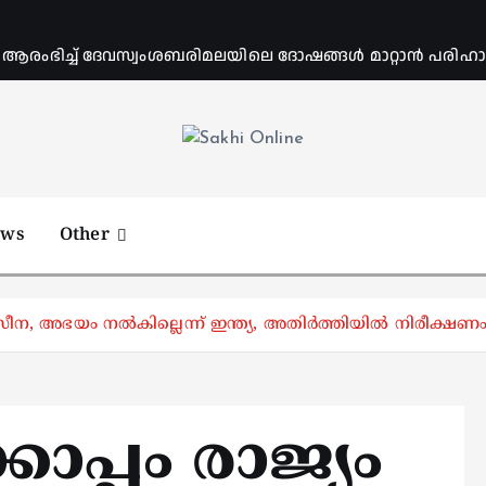
ംഭിച്ച് ദേവസ്വംശബരിമലയിലെ ദോഷങ്ങൾ മാറ്റാൻ പരിഹാര 
Online News Portal
ews
Other
 ഹസീന, അഭയം നൽകില്ലെന്ന് ഇന്ത്യ, അതിർത്തിയിൽ നിരീക്
പ്പം രാജ്യം