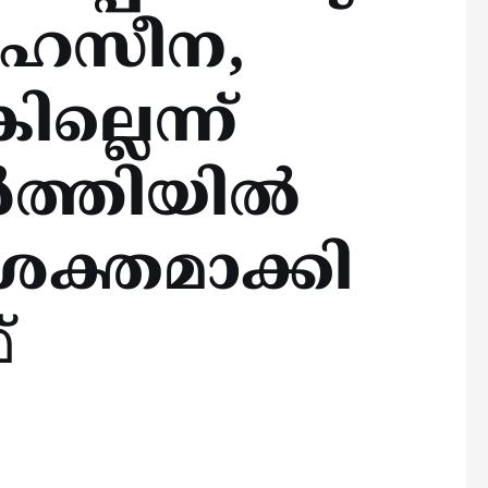
ഖ് ഹസീന,
്ലെന്ന്
ിർത്തിയിൽ
ശക്തമാക്കി
്