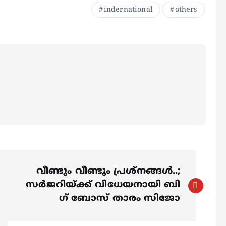
indernational
others
വീണ്ടും വീണ്ടും പ്രശ്നങ്ങൾ..;
സർജറിയ്ക്ക് വിധേയനായി ബി​
ഗ് ബോസ് താരം സിജോ