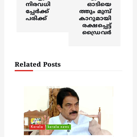
n
നിരവധി
ഓടിയെ
പ്പേർക്ക്
ത്തും മുമ്പ്
a
പരിക്ക്
കാറുമായി
രക്ഷപ്പെട്ട്
v
ഡ്രൈവർ
i
g
Related Posts
a
t
i
o
Kerala
kerala news