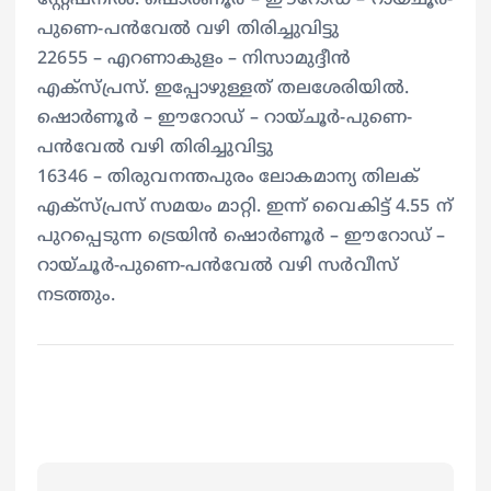
പുണെ-പൻവേൽ വഴി തിരിച്ചുവിട്ടു
22655 – എറണാകുളം – നിസാമുദ്ദീൻ
എക്സ്പ്രസ്. ഇപ്പോഴുള്ളത് തലശേരിയിൽ.
ഷൊര്‍ണൂര്‍ – ഈറോഡ് – റായ്‌ചൂര്‍-പുണെ-
പൻവേൽ വഴി തിരിച്ചുവിട്ടു
16346 – തിരുവനന്തപുരം ലോകമാന്യ തിലക്
എക്സ്പ്രസ് സമയം മാറ്റി. ഇന്ന് വൈകിട്ട് 4.55 ന്
പുറപ്പെടുന്ന ട്രെയിൻ ഷൊര്‍ണൂര്‍ – ഈറോഡ് –
റായ്‌ചൂര്‍-പുണെ-പൻവേൽ വഴി സര്‍വീസ്
നടത്തും.