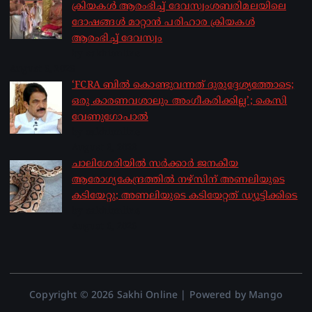
ക്രിയകൾ ആരംഭിച്ച് ദേവസ്വംശബരിമലയിലെ
ദോഷങ്ങൾ മാറ്റാൻ പരിഹാര ക്രിയകൾ
ആരംഭിച്ച് ദേവസ്വം
by sakhionline
August 6, 2026
‘FCRA ബിൽ കൊണ്ടുവന്നത് ദുരുദ്ദേശ്യത്തോടെ;
ഒരു കാരണവശാലും അം​ഗീകരിക്കില്ല’; കെസി
വേണു​ഗോപാൽ
by sakhionline
August 6, 2026
ചാലിശേരിയില്‍ സര്‍ക്കാര്‍ ജനകീയ
ആരോഗ്യകേന്ദ്രത്തില്‍ നഴ്സിന് അണലിയുടെ
കടിയേറ്റു; അണലിയുടെ കടിയേറ്റത് ഡ്യൂട്ടിക്കിടെ
by sakhionline
August 6, 2026
Copyright © 2026 Sakhi Online | Powered by Mango