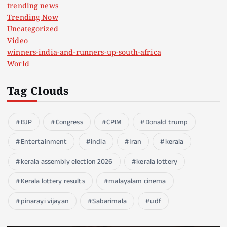
trending news
Trending Now
Uncategorized
Video
winners-india-and-runners-up-south-africa
World
Tag Clouds
BJP
Congress
CPIM
Donald trump
Entertainment
india
Iran
kerala
kerala assembly election 2026
kerala lottery
Kerala lottery results
malayalam cinema
pinarayi vijayan
Sabarimala
udf