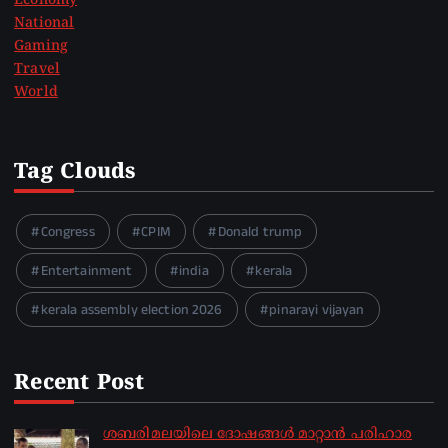
Economy
National
Gaming
Travel
World
Tag Clouds
Congress
CPIM
Donald trump
Entertainment
india
kerala
kerala assembly election 2026
pinarayi vijayan
Recent Post
ശബരിമലയിലെ ദോഷങ്ങൾ മാറ്റാൻ പരിഹാര