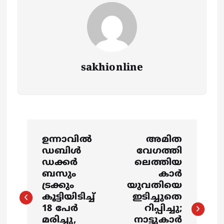
sakhionline
P
ഉന്നാവിൽ
അമിത
o
ഡബിൾ
വേഗത്തി
ഡക്കർ
ലെത്തിയ
s
ബസും
കാർ
ട്രക്കും
യുവതിയെ
കൂട്ടിയിടിച്ച്
ഇടിച്ചുതെ
t
18 പേർ
റിപ്പിച്ചു;
മരിച്ചു,
നാട്ടുകാർ