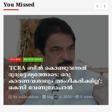
You Missed
Kerala
kerala news
ചാലിശേരിയില്‍ സര്‍ക്കാര്‍
ജനകീയ ആരോഗ്യകേന്ദ്രത്തില്‍
നഴ്സിന് അണലിയുടെ കടിയേറ്റു;
അണലിയുടെ കടിയേറ്റത്
ഡ്യൂട്ടിക്കിടെ
By
sakhionline
August 6, 2026
5 views