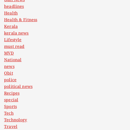
Gulf News
headlines
Health
Health & Fitness
Kerala
kerala news
Lifestyle
must read
MVD
National
news
Obit
police
political news
Recipes
special
Sports
Tech
Technology
Travel