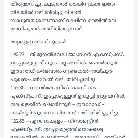
തീരുമാനിച്ചു. കൂടുതൽ ട്രെയിനുകൾ ഇതേ
നിലയിൽ വഴിതിരിച്ചു വിടാൻ
സാധ്യതയുണ്ടെന്നാണ് ദക്ഷിണ റെയിൽവെ
അധികൃതര്‍ അറിയിക്കുന്നത്.
മാറ്റമുള്ള ട്രെയിനുകൾ
19577 – തിരുനൽവേലി ജാംനഗര്‍ എക്സ്പ്രസ്.
ഇപ്പോഴുള്ളത് കുംട സ്റ്റേഷനിൽ. ഷൊര്‍ണൂര്‍-
ഈറോഡ്-ധര്‍മവാരം-ഗുണ്ടകൽ-റായ്‌ചൂര്‍-
പുണെ-പൻവേൽ വഴി തിരിച്ചുവിട്ടു
16336 – നാഗര്‍കോവിൽ ഗാന്ധിധാം
എക്സ്പ്രസ്. ഇപ്പോഴുള്ളത് ഉഡുപ്പി സ്റ്റേഷനിൽ.
ഈ ട്രെയിൻ ഷൊര്‍ണൂര്‍ – ഈറോഡ് –
റായ്‌ചൂര്‍-പുണെ-പൻവേൽ വഴി തിരിച്ചുവിട്ടു
12283 – എറണാകുളം – നിസാമുദ്ദീൻ
എക്സ്പ്രസ്. ഇപ്പോഴുള്ളത് ജൊക്കട്ടെ
സ്റ്റേഷനിൽ. ഷൊര്‍ണൂര്‍ – ഈറോഡ് – റായ്‌ചൂര്‍-