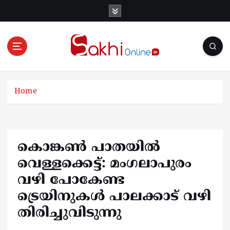
S
k
i
p
t
o
Online News Portal
c
o
Home
n
t
e
n
കൊങ്കൺ പാതയിൽ
t
വെള്ളക്കെട്ട്: മംഗലാപുരം
വഴി പോകേണ്ട
ട്രെയിനുകൾ പാലക്കാട് വഴി
തിരിച്ചുവിടുന്നു