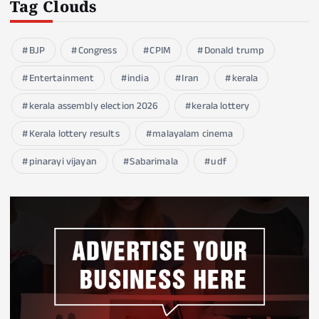
Tag Clouds
BJP
Congress
CPIM
Donald trump
Entertainment
india
Iran
kerala
kerala assembly election 2026
kerala lottery
Kerala lottery results
malayalam cinema
pinarayi vijayan
Sabarimala
udf