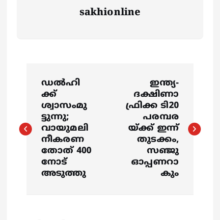
sakhionline
P
ഡല്‍ഹി
ഇന്ത്യ-
o
ക്ക്
ദക്ഷിണാ
ശ്വാസംമു
ഫ്രിക്ക ടി20
s
ട്ടുന്നു;
പരമ്പര
വായുമലി
യ്ക്ക് ഇന്ന്
നീകരണ
തുടക്കം,
t
തോത് 400
സഞ്ജു
നോട്
ഓപ്പണറാ
n
അടുത്തു
കും
a
v