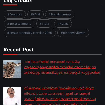
Tag Clouds
Congress
CPIM
Donald trump
Entertainment
india
kerala
kerala assembly election 2026
pinarayi vijayan
Recent Post
ചാലിശേരിയില്‍ സര്‍ക്കാര്‍ ജനകീയ
ആരോഗ്യകേന്ദ്രത്തില്‍ നഴ്സിന് അണലിയുടെ
കടിയേറ്റു; അണലിയുടെ കടിയേറ്റത് ഡ്യൂട്ടിക്കിടെ
by sakhionline
August 6, 2026
തിങ്കളാഴ്ച പറഞ്ഞത് ‘ഹെലികോപ്റ്റർ യാത്ര
നിക്ഷേപകരെ കാണാൻ’, ഇന്ന് പറഞ്ഞത്
‘കൊച്ചിയിൽ പോയതു കൊണ്ട് അവിടെവെച്ച്
കണ്ടു’; ഹെലികോപ്ടർ യാത്രയിൽ രണ്ട്