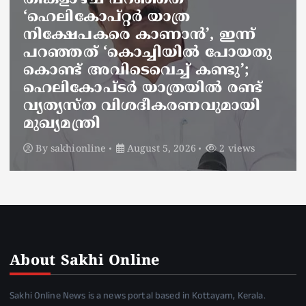
headlines
kerala news
വിവാദ പരാമർശം: ‘ഖേദം
പ്രകടിപ്പിക്കുന്നു, പറയാൻ
പാടില്ലാത്തതാണ് പറഞ്ഞത്’;
മന്ത്രി സിപി ജോൺ
By
sakhionline
August 5, 2026
4 views
About Sakhi Online
Sakhi Online News is a news portal based in Kottayam, Kerala.