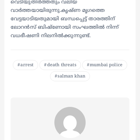
വെടിയുതിർത്തതും വലിയ
വാര്‍ത്തയായിരുന്നു.കൃഷ്ണ മൃഗത്തെ
വേട്ടയാടിയതുമായി ബന്ധപ്പെട്ട് താരത്തിന്
ലോറൻസ് ബിഷ്‌ണോയി സംഘത്തിൽ നിന്ന്
വധഭീഷണി നിലനില്‍ക്കുന്നുണ്ട്.
arrest
death threats
mumbai police
salman khan