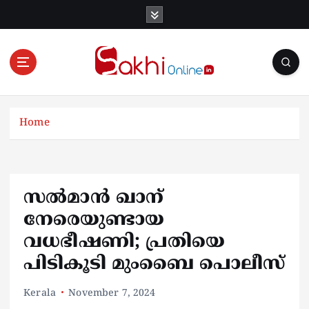
S
k
i
p
t
o
Online News Portal
c
o
Home
n
t
e
n
സൽമാൻ ഖാന്
t
നേരെയുണ്ടായ
വധഭീഷണി; പ്രതിയെ
പിടികൂടി മുംബൈ പൊലീസ്
Kerala
November 7, 2024