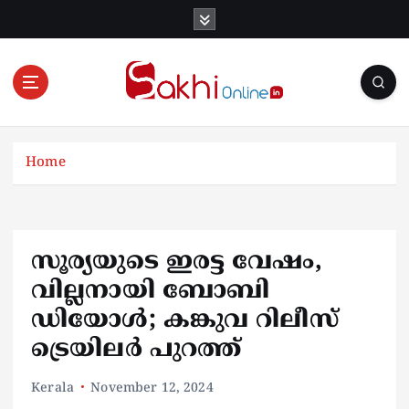
S
k
i
p
t
o
Online News Portal
c
o
Home
n
t
e
n
സൂര്യയുടെ ഇരട്ട വേഷം,
t
വില്ലനായി ബോബി
ഡിയോൾ; കങ്കുവ റിലീസ്
ട്രെയിലർ പുറത്ത്
Kerala
November 12, 2024