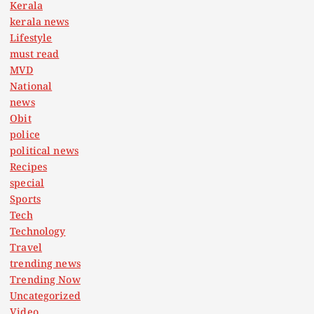
Kerala
kerala news
Lifestyle
must read
MVD
National
news
Obit
police
political news
Recipes
special
Sports
Tech
Technology
Travel
trending news
Trending Now
Uncategorized
Video