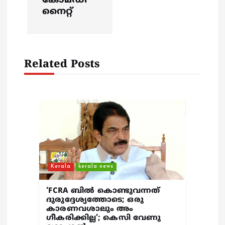
കോമഡി
i
നൈറ്റ്
g
a
Related Posts
t
i
o
n
Kerala
kerala news
‘FCRA ബിൽ കൊണ്ടുവന്നത്
ദുരുദ്ദേശ്യത്തോടെ; ഒരു
കാരണവശാലും അം​
ഗീകരിക്കില്ല’; കെസി വേണു​