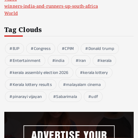
winners-india-and-runners-up-south-africa
World
Tag Clouds
BJP
Congress
CPIM
Donald trump
Entertainment
india
Iran
kerala
kerala assembly election 2026
kerala lottery
Kerala lottery results
malayalam cinema
pinarayi vijayan
Sabarimala
udf