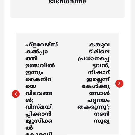
sakhionline
P
ഫ്ളവേഴ്സ്
കങ്കുവ
o
കല്‍പ്പാ
ടീമിലെ
ത്തി
പ്രധാനപ്പെ
s
ഉത്സവില്‍
ട്ടവൻ,
ഇന്നും
നിഷാദ്
കൈനിറ
ഇല്ലെന്ന്
t
യെ
കേള്‍ക്കു
വിഭവങ്ങ
മ്പോള്‍
n
ള്‍;
ഹൃദയം
വിസ്മയി
തകരുന്നു’;
a
പ്പിക്കാന്‍
നടന്‍
മ്യൂസിക്ക
സൂര്യ
v
ല്‍