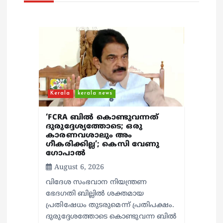
g
a
t
i
Kerala
kerala news
o
‘FCRA ബിൽ കൊണ്ടുവന്നത്
n
ദുരുദ്ദേശ്യത്തോടെ; ഒരു
കാരണവശാലും അം​
ഗീകരിക്കില്ല’; കെസി വേണു​
ഗോപാൽ
August 6, 2026
വിദേശ സംഭവാന നിയന്ത്രണ
ഭേദഗതി ബില്ലിൽ ശക്തമായ
പ്രതിഷേധം തുടരുമെന്ന് പ്രതിപക്ഷം.
ദുരുദ്ദേശത്തോടെ കൊണ്ടുവന്ന ബിൽ