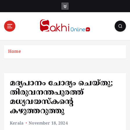
S
k
i
p
t
o
Online News Portal
c
o
Home
n
t
e
n
മദ്യപാനം ചോദ്യം ചെയ്തു;
t
തിരുവനന്തപുരത്ത്
മധ്യവയസ്കൻ്റെ
കഴുത്തറുത്തു
Kerala
November 18, 2024