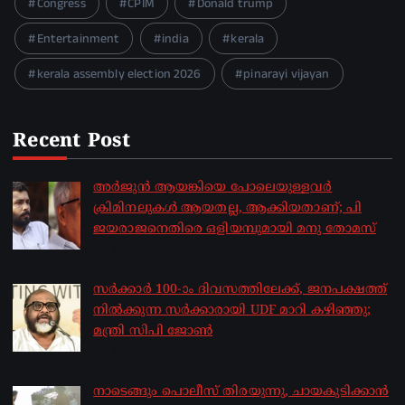
Congress
CPIM
Donald trump
Entertainment
india
kerala
kerala assembly election 2026
pinarayi vijayan
Recent Post
അർജുൻ ആയങ്കിയെ പോലെയുള്ളവർ
ക്രിമിനലുകൾ ആയതല്ല, ആക്കിയതാണ്; പി
ജയരാജനെതിരെ ഒളിയമ്പുമായി മനു തോമസ്
by sakhionline
August 8, 2026
സർക്കാർ 100-ാം ദിവസത്തിലേക്ക്, ജനപക്ഷത്ത്
നിൽക്കുന്ന സർക്കാരായി UDF മാറി കഴിഞ്ഞു;
മന്ത്രി സിപി ജോൺ
by sakhionline
August 8, 2026
നാടെങ്ങും പൊലീസ് തിരയുന്നു, ചായകുടിക്കാൻ