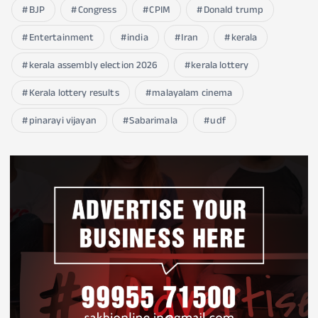
BJP
Congress
CPIM
Donald trump
Entertainment
india
Iran
kerala
kerala assembly election 2026
kerala lottery
Kerala lottery results
malayalam cinema
pinarayi vijayan
Sabarimala
udf