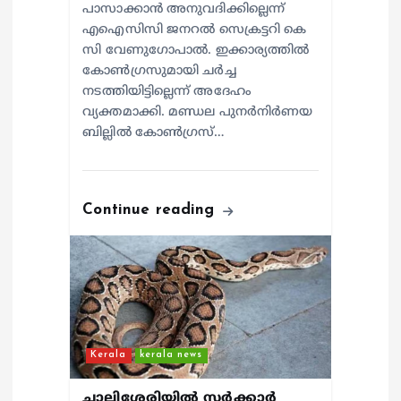
പാസാക്കാൻ അനുവദിക്കില്ലെന്ന്
എഐസിസി ജനറൽ സെക്രട്ടറി കെ
സി വേണുഗോപാൽ. ഇക്കാര്യത്തിൽ
കോൺഗ്രസുമായി ചർച്ച
നടത്തിയിട്ടില്ലെന്ന് അദേഹം
വ്യക്തമാക്കി. മണ്ഡല പുനർനിർണയ
ബില്ലിൽ കോൺഗ്രസ്…
Continue reading
Kerala
kerala news
ചാലിശേരിയില്‍ സര്‍ക്കാര്‍