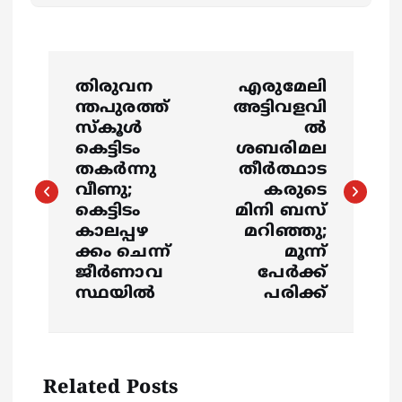
P
തിരുവന
എരുമേലി
o
ന്തപുരത്ത്
അട്ടിവളവി
സ്കൂൾ
ല്‍
s
കെട്ടിടം
ശബരിമല
തകർന്നു
തീര്‍ത്ഥാട
വീണു;
കരുടെ
t
കെട്ടിടം
മിനി ബസ്
കാലപ്പഴ
മറിഞ്ഞു;
n
ക്കം ചെന്ന്
മൂന്ന്
ജീർണാവ
പേര്‍ക്ക്
a
സ്ഥയിൽ
പരിക്ക്
v
i
Related Posts