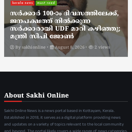
നാടെങ്ങും പൊലീസ് തിരയുന്നു,
ചായകുടിക്കാൻ എടപ്പാളിലെത്തി
അർജുൻ ആയങ്കി;
സഞ്ചരിക്കുന്നത് വാഹനങ്ങൾ
മാറ്റി
By
sakhionline
August 8, 2026
4 views
About Sakhi Online
Sakhi Online News is a news portal based in Kottayam, Kerala.
Established in 2018, it serves as a digital platform providing news
and updates on a variety of topics relevant to the local community
and beyond. The portal likely covers a wide range of news categories,