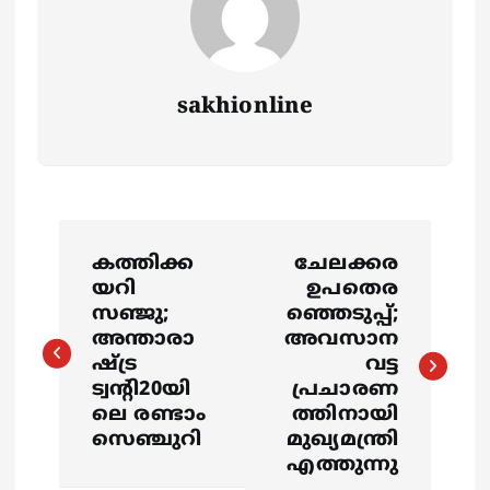
sakhionline
P
കത്തിക്ക
ചേലക്കര
o
യറി
ഉപതെര
സഞ്ജു;
ഞ്ഞെടുപ്പ്;
s
അന്താരാ
അവസാന
ഷ്ട്ര
വട്ട
ട്വന്റി20യി
പ്രചാരണ
t
ലെ രണ്ടാം
ത്തിനായി
സെഞ്ചുറി
മുഖ്യമന്ത്രി
n
എത്തുന്നു