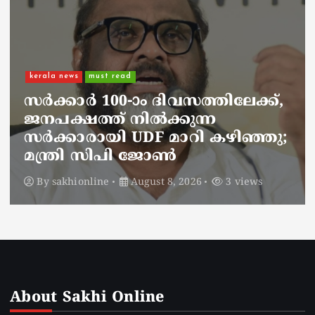
kerala news
must read
നാടെങ്ങും പൊലീസ് തിരയുന്നു,
ചായകുടിക്കാൻ എടപ്പാളിലെത്തി
അർജുൻ ആയങ്കി;
സഞ്ചരിക്കുന്നത് വാഹനങ്ങൾ
മാറ്റി
By
sakhionline
August 8, 2026
5 views
About Sakhi Online