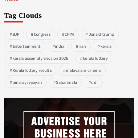
Tag Clouds
BJP
Congress
CPIM
Donald trump
Entertainment
india
Iran
kerala
kerala assembly election 2026
kerala lottery
Kerala lottery results
malayalam cinema
pinarayi vijayan
Sabarimala
udf