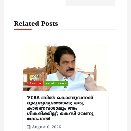
a
v
Related Posts
i
g
a
t
Kerala
kerala news
i
‘FCRA ബിൽ കൊണ്ടുവന്നത്
o
ദുരുദ്ദേശ്യത്തോടെ; ഒരു
കാരണവശാലും അം​
ഗീകരിക്കില്ല’; കെസി വേണു​
n
ഗോപാൽ
August 6, 2026