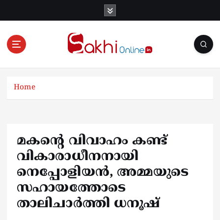
S
k
i
p
t
o
Online News Portal
c
o
Home
n
t
e
n
മകന്റെ വിവാഹം കണ്ട്
t
വികാരാധീനനായി
നെപ്പോളിയൻ, അമ്മയുടെ
സഹായത്തോടെ
താലിചാർത്തി ധനൂഷ്