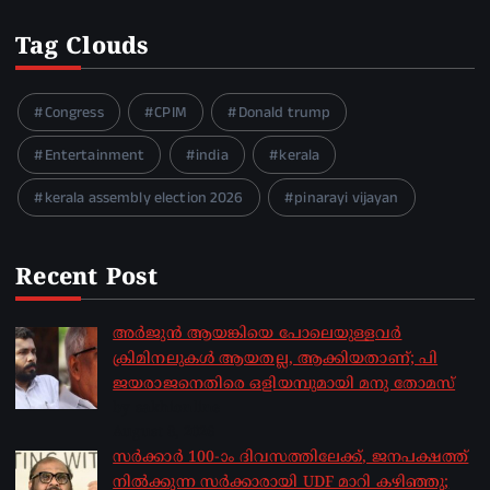
Tag Clouds
Congress
CPIM
Donald trump
Entertainment
india
kerala
kerala assembly election 2026
pinarayi vijayan
Recent Post
അർജുൻ ആയങ്കിയെ പോലെയുള്ളവർ
ക്രിമിനലുകൾ ആയതല്ല, ആക്കിയതാണ്; പി
ജയരാജനെതിരെ ഒളിയമ്പുമായി മനു തോമസ്
by sakhionline
August 8, 2026
സർക്കാർ 100-ാം ദിവസത്തിലേക്ക്, ജനപക്ഷത്ത്
നിൽക്കുന്ന സർക്കാരായി UDF മാറി കഴിഞ്ഞു;