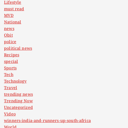
Lifestyle
must read
MVD
National
news
Obit
police
political news
Recipes
special
Sports
Tech
Technology
Travel
trending news
Trending Now
Uncategorized
Video
winners-india-and-runners-up-south-africa
World