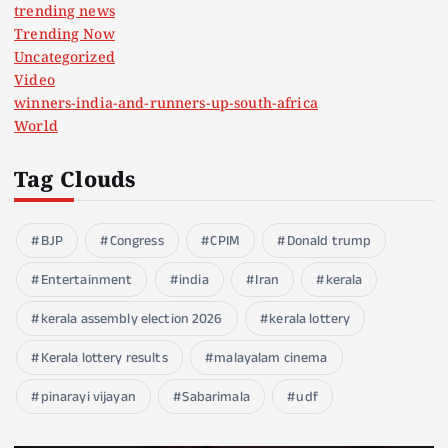
trending news
Trending Now
Uncategorized
Video
winners-india-and-runners-up-south-africa
World
Tag Clouds
BJP
Congress
CPIM
Donald trump
Entertainment
india
Iran
kerala
kerala assembly election 2026
kerala lottery
Kerala lottery results
malayalam cinema
pinarayi vijayan
Sabarimala
udf