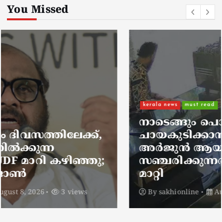
You Missed
kerala news
must read
നാടെങ്ങും പൊലീസ് തിരയുന്നു,
ചായകുടിക്കാൻ എടപ്പാളിലെത്തി
അർജുൻ ആയങ്കി;
സഞ്ചരിക്കുന്നത് വാഹനങ്ങൾ
മാറ്റി
By
sakhionline
August 8, 2026
5 views