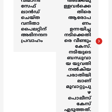
a
വിമാനം
അടക്കമു
സേഫ്
ള്ളവർക്കെ
v
ലാന്‍ഡ്
തിരെ
ചെയ്ത
ആരോപ
i
വനിതാ
ണം
പൈലറ്റിന്
ഉന്നയിച്ച
g
അഭിനന്ദന
നടിക്കെതി
പ്രവാഹം
രെ വീണ്ടും
a
കേസ്.
നടിയുടെ
t
ബന്ധുവാ
യ യുവതി
നൽകിയ
i
പരാതിയി
ലാണ്
o
മൂവാറ്റുപു
ഴ
n
പൊലീസ്
കേസ്
എടുത്തത്.