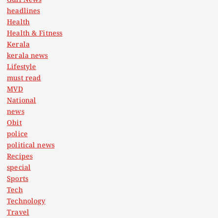
Gulf News
headlines
Health
Health & Fitness
Kerala
kerala news
Lifestyle
must read
MVD
National
news
Obit
police
political news
Recipes
special
Sports
Tech
Technology
Travel