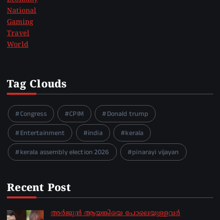
National
Gaming
Travel
World
Tag Clouds
Congress
CPIM
Donald trump
Entertainment
india
kerala
kerala assembly election 2026
pinarayi vijayan
Recent Post
അർജുൻ ആയങ്കിയെ പോലെയുള്ളവർ