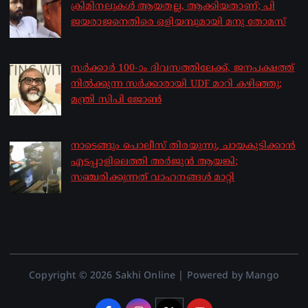
ക്രിമിനലുകൾ ആയതല്ല, ആക്കിയതാണ്; പി
ജയരാജനെതിരെ ഒളിയമ്പുമായി മനു തോമസ്
by sakhionline
August 8, 2026
സർക്കാർ 100-ാം ദിവസത്തിലേക്ക്, ജനപക്ഷത്ത്
നിൽക്കുന്ന സർക്കാരായി UDF മാറി കഴിഞ്ഞു;
മന്ത്രി സിപി ജോൺ
by sakhionline
August 8, 2026
നാടെങ്ങും പൊലീസ് തിരയുന്നു, ചായകുടിക്കാൻ
എടപ്പാളിലെത്തി അർജുൻ ആയങ്കി;
സഞ്ചരിക്കുന്നത് വാഹനങ്ങൾ മാറ്റി
by sakhionline
August 8, 2026
Copyright © 2026 Sakhi Online | Powered by Mango