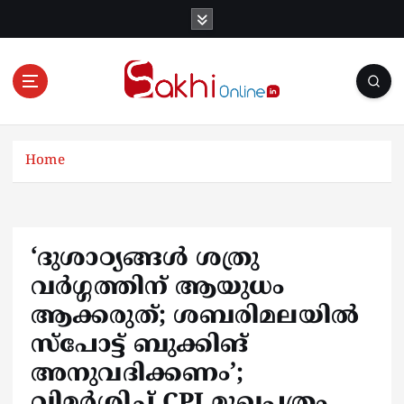
S
k
i
p
t
o
Online News Portal
c
o
Home
n
t
e
n
‘ദുശാഠ്യങ്ങൾ ശത്രു
t
വർഗ്ഗത്തിന് ആയുധം
ആക്കരുത്; ശബരിമലയിൽ
സ്പോട്ട് ബുക്കിങ്
അനുവദിക്കണം’;
വിമർശിച്ച് CPI മുഖപത്രം