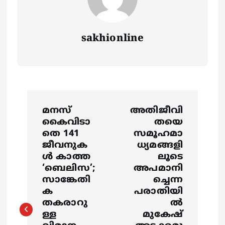
sakhionline
P
മനസ്
അതിജീവി
o
കൈവിടാ
തയെ
തെ 141
സമൂഹമാ
s
ജീവനുക
ധ്യമങ്ങളി
ള്‍ കാത്ത
ലൂടെ
‘ബെലിസ’;
അപമാനി
t
സാങ്കേതി
ച്ചെന്ന
ക
പരാതിയി
n
തകരാറു
ൽ
ള്ള
മുകേഷ്