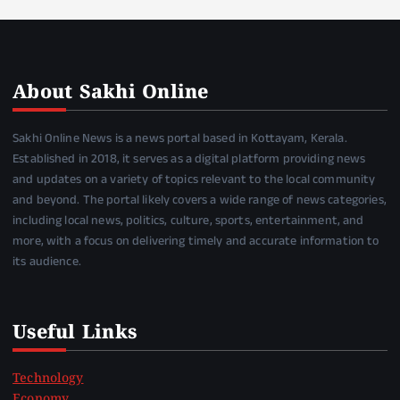
About Sakhi Online
Sakhi Online News is a news portal based in Kottayam, Kerala.
Established in 2018, it serves as a digital platform providing news
and updates on a variety of topics relevant to the local community
and beyond. The portal likely covers a wide range of news categories,
including local news, politics, culture, sports, entertainment, and
more, with a focus on delivering timely and accurate information to
its audience.
Useful Links
Technology
Economy