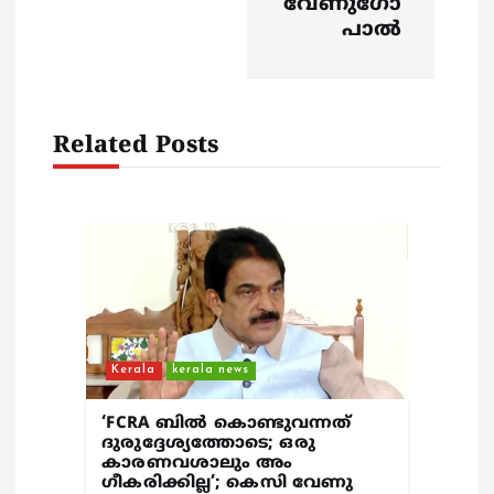
i
വേണുഗോ
പാല്‍
g
a
Related Posts
t
i
o
n
Kerala
kerala news
‘FCRA ബിൽ കൊണ്ടുവന്നത്
ദുരുദ്ദേശ്യത്തോടെ; ഒരു
കാരണവശാലും അം​
ഗീകരിക്കില്ല’; കെസി വേണു​