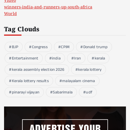
Video
winners-india-and-runners-up-south-africa
World
Tag Clouds
BJP
Congress
CPIM
Donald trump
Entertainment
india
Iran
kerala
kerala assembly election 2026
kerala lottery
Kerala lottery results
malayalam cinema
pinarayi vijayan
Sabarimala
udf