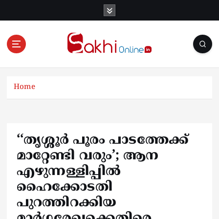
S
k
i
p
t
o
Online News Portal
c
o
Home
n
t
e
n
‘‘തൃശ്ശൂര്‍ പൂരം പാടത്തേക്ക്
t
മാറ്റേണ്ടി വരും’; ആന
എഴുന്നള്ളിപ്പില്‍
ഹൈക്കോടതി
പുറത്തിറക്കിയ
മാര്‍ഗ്ഗരേഖക്കെതിരെ