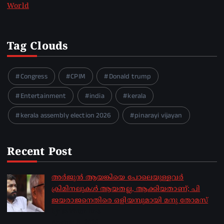
World
Tag Clouds
Congress
CPIM
Donald trump
Entertainment
india
kerala
kerala assembly election 2026
pinarayi vijayan
Recent Post
അർജുൻ ആയങ്കിയെ പോലെയുള്ളവർ
ക്രിമിനലുകൾ ആയതല്ല, ആക്കിയതാണ്; പി
ജയരാജനെതിരെ ഒളിയമ്പുമായി മനു തോമസ്
by sakhionline
August 8, 2026