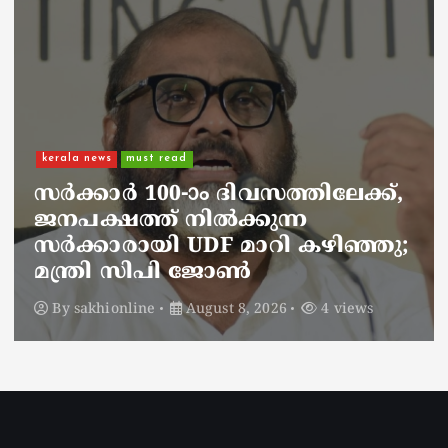
kerala news
must read
നാടെങ്ങും പൊലീസ് തിരയുന്നു,
ചായകുടിക്കാൻ എടപ്പാളിലെത്തി
അർജുൻ ആയങ്കി;
സഞ്ചരിക്കുന്നത് വാഹനങ്ങൾ
മാറ്റി
By
sakhionline
August 8, 2026
6 views