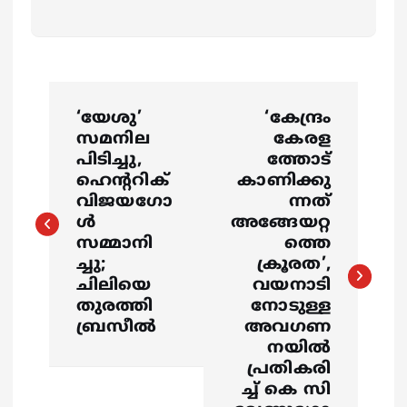
P
‘യേശു’
‘കേന്ദ്രം
o
സമനില
കേരള
പിടിച്ചു,
ത്തോട്
s
ഹെന്ററിക്
കാണിക്കു
വിജയഗോ
ന്നത്
ള്‍
അങ്ങേയറ്റ
t
സമ്മാനി
ത്തെ
ച്ചു;
ക്രൂരത’,
n
ചിലിയെ
വയനാടി
തുരത്തി
നോടുള്ള
a
ബ്രസീല്‍
അവഗണ
നയില്‍
v
പ്രതികരി
ച്ച് കെ സി