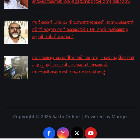
ജയരാജനെതിരെ ഒളിയമ്പുമായി മനു തോമസ്
by sakhionline
August 8, 2026
സർക്കാർ 100-ാം ദിവസത്തിലേക്ക്, ജനപക്ഷത്ത്
നിൽക്കുന്ന സർക്കാരായി UDF മാറി കഴിഞ്ഞു;
മന്ത്രി സിപി ജോൺ
by sakhionline
August 8, 2026
നാടെങ്ങും പൊലീസ് തിരയുന്നു, ചായകുടിക്കാൻ
എടപ്പാളിലെത്തി അർജുൻ ആയങ്കി;
സഞ്ചരിക്കുന്നത് വാഹനങ്ങൾ മാറ്റി
by sakhionline
August 8, 2026
Copyright © 2026 Sakhi Online | Powered by Mango