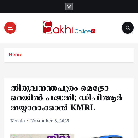
S
k
i
p
t
o
Online News Portal
c
o
Home
n
t
e
n
തിരുവനന്തപുരം മെട്രോ
t
റെയിൽ പദ്ധതി; ഡിപിആർ
തയ്യാറാക്കാൻ KMRL
Kerala
November 8, 2025