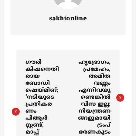
sakhionline
P
ഗൗരി
ഹൃദ്രോ​ഗം,
o
കിഷനെതി
പ്രമേഹം,
രായ
അമിത
s
ബോഡി
വണ്ണം
ഷെയ്‌മിങ്;
എന്നിവയു
‘നടിയുടെ
ണ്ടെങ്കിൽ
t
പ്രതികര
വിസ ഇല്ല;
ണം
നിയന്ത്രണ
n
പിആർ
ങ്ങളുമായി
സ്റ്റണ്ട്,
ട്രംപ്
a
മാപ്പ്
ഭരണകൂടം