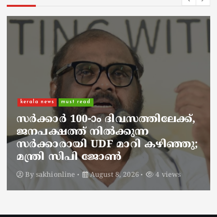
kerala news
must read
നാടെങ്ങും പൊലീസ് തിരയുന്നു,
ചായകുടിക്കാൻ എടപ്പാളിലെത്തി
അർജുൻ ആയങ്കി;
സഞ്ചരിക്കുന്നത് വാഹനങ്ങൾ
മാറ്റി
By
sakhionline
August 8, 2026
6 views