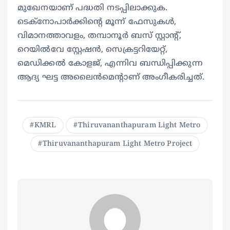
മുഖേനയാണ് പദ്ധതി നടപ്പിലാക്കുക.
ടെക്നോപാർക്കിന്റെ മൂന്ന് ഫേസുകൾ,
വിമാനത്താവളം, തമ്പാനൂർ ബസ് സ്റ്റാന്റ്,
റെയിൽവേ സ്റ്റേഷൻ, സെക്രട്ടറിയേറ്റ്,
മെഡിക്കൽ കോളജ്, എന്നിവ ബന്ധിപ്പിക്കുന്ന
ആദ്യ ഘട്ട അലൈൻമെന്റാണ് അംഗീകരിച്ചത്.
KMRL
Thiruvananthapuram Light Metro
Thiruvananthapuram Light Metro Project