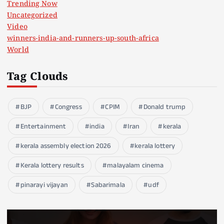
Trending Now
Uncategorized
Video
winners-india-and-runners-up-south-africa
World
Tag Clouds
BJP
Congress
CPIM
Donald trump
Entertainment
india
Iran
kerala
kerala assembly election 2026
kerala lottery
Kerala lottery results
malayalam cinema
pinarayi vijayan
Sabarimala
udf