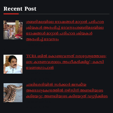
Recent Post
ശബരിമലയിലെ ദോഷങ്ങൾ മാറ്റാൻ പരിഹാര
ക്രിയകൾ ആരംഭിച്ച് ദേവസ്വംശബരിമലയിലെ
ദോഷങ്ങൾ മാറ്റാൻ പരിഹാര ക്രിയകൾ
ആരംഭിച്ച് ദേവസ്വം
by sakhionline
August 6, 2026
‘FCRA ബിൽ കൊണ്ടുവന്നത് ദുരുദ്ദേശ്യത്തോടെ;
ഒരു കാരണവശാലും അം​ഗീകരിക്കില്ല’; കെസി
വേണു​ഗോപാൽ
by sakhionline
August 6, 2026
ചാലിശേരിയില്‍ സര്‍ക്കാര്‍ ജനകീയ
ആരോഗ്യകേന്ദ്രത്തില്‍ നഴ്സിന് അണലിയുടെ
കടിയേറ്റു; അണലിയുടെ കടിയേറ്റത് ഡ്യൂട്ടിക്കിടെ
by sakhionline
August 6, 2026