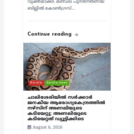
വ്യക്തമാക്കി. മണ്ഡല പുനർനിർണയ
ബില്ലിൽ കോൺഗ്രസ്…
Continue reading
Kerala
kerala news
ചാലിശേരിയില്‍ സര്‍ക്കാര്‍
ജനകീയ ആരോഗ്യകേന്ദ്രത്തില്‍
നഴ്സിന് അണലിയുടെ
കടിയേറ്റു; അണലിയുടെ
കടിയേറ്റത് ഡ്യൂട്ടിക്കിടെ
August 6, 2026