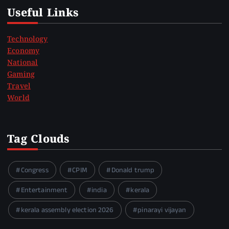
Useful Links
Technology
Economy
National
Gaming
Travel
World
Tag Clouds
Congress
CPIM
Donald trump
Entertainment
india
kerala
kerala assembly election 2026
pinarayi vijayan