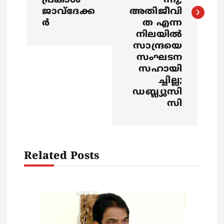
പ്രകാശ്
ന്നു;
n
ജാവ്ദേക്ക
അതിജീവി
ർ
ത എന്ന
a
നിലയിൽ
സാന്ദ്രയെ
v
സംഘടന
സഹായി
i
ച്ചില്ല;
ഡബ്ല്യുസി
g
സി
a
t
Related Posts
i
o