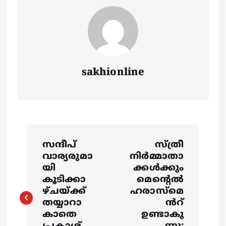
sakhionline
P
സന്ദീപ്
സ്ത്രീ
o
വാര്യരുമാ
നിർമ്മാതാ
യി
ക്കൾക്കും
s
കൂടിക്കാ
മെന്റെൽ
ഴ്ചയ്ക്ക്
ഹരാസ്മെ
തയ്യാറാ
ൻറ്
t
കാതെ
ഉണ്ടാകു