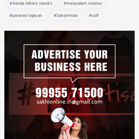
Kerala lottery results
malayalam cinema
pinarayi vijayan
Sabarimala
udf