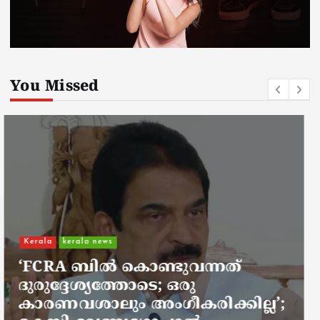
You Missed
Kerala
kerala news
ചാലിശേരിയില്‍ സര്‍ക്കാര്‍
ജനകീയ ആരോഗ്യകേന്ദ്രത്തില്‍
നഴ്സിന് അണലിയുടെ കടിയേറ്റു;
അണലിയുടെ കടിയേറ്റത്