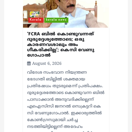
n
Kerala
kerala news
‘FCRA ബിൽ കൊണ്ടുവന്നത്
ദുരുദ്ദേശ്യത്തോടെ; ഒരു
കാരണവശാലും അം​
ഗീകരിക്കില്ല’; കെസി വേണു​
ഗോപാൽ
August 6, 2026
വിദേശ സംഭവാന നിയന്ത്രണ
ഭേദഗതി ബില്ലിൽ ശക്തമായ
പ്രതിഷേധം തുടരുമെന്ന് പ്രതിപക്ഷം.
ദുരുദ്ദേശത്തോടെ കൊണ്ടുവന്ന ബിൽ
പാസാക്കാൻ അനുവദിക്കില്ലെന്ന്
എഐസിസി ജനറൽ സെക്രട്ടറി കെ
സി വേണുഗോപാൽ. ഇക്കാര്യത്തിൽ
കോൺഗ്രസുമായി ചർച്ച
നടത്തിയിട്ടില്ലെന്ന് അദേഹം