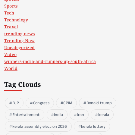
Sports
Tech
Technology
Travel
trending news
Trending Now
Uncategorized
Video
winners-india-and-runners-up-south-africa
World
Tag Clouds
BJP
Congress
CPIM
Donald trump
Entertainment
india
Iran
kerala
kerala assembly election 2026
kerala lottery