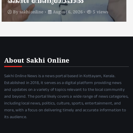
ഡ്യൂട്ടിക്കിടെ
By
sakhionline
August 6, 2026
5 views
About Sakhi Online
Sakhi Online News is a news portal based in Kottayam, Kerala.
Established in 2018, it serves as a digital platform providing news
and updates on a variety of topics relevant to the local community
and beyond. The portal likely covers a wide range of news categories,
including local news, politics, culture, sports, entertainment, and
more, with a focus on delivering timely and accurate information to
its audience.