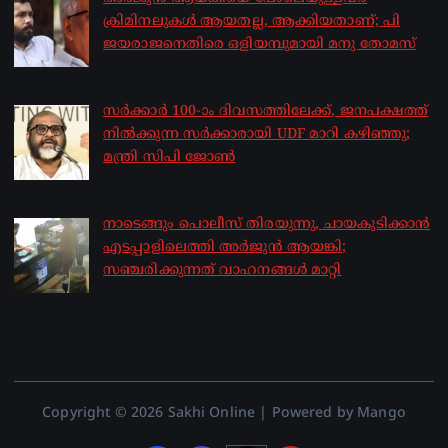
ക്രിമിനലുകൾ ആയതല്ല, ആക്കിയതാണ്; പി
ജയരാജനെതിരെ ഒളിയമ്പുമായി മനു തോമസ്
by sakhionline
August 8, 2026
സർക്കാർ 100-ാം ദിവസത്തിലേക്ക്, ജനപക്ഷത്ത്
നിൽക്കുന്ന സർക്കാരായി UDF മാറി കഴിഞ്ഞു;
മന്ത്രി സിപി ജോൺ
by sakhionline
August 8, 2026
നാടെങ്ങും പൊലീസ് തിരയുന്നു, ചായകുടിക്കാൻ
എടപ്പാളിലെത്തി അർജുൻ ആയങ്കി;
സഞ്ചരിക്കുന്നത് വാഹനങ്ങൾ മാറ്റി
by sakhionline
August 8, 2026
Copyright © 2026 Sakhi Online | Powered by Mango