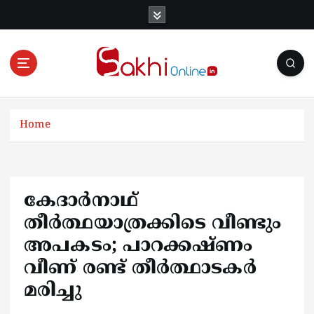
S
k
i
p
t
o
Online News Portal
c
o
Home
n
t
e
n
കേദാർനാഥ്
t
തീർത്ഥയാത്രക്കിടെ വീണ്ടും
അപകടം; പാറക്കഷ്ണം
വീണ് രണ്ട് തീർത്ഥാടകർ
മരിച്ചു