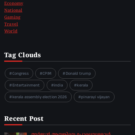
Economy
National
Gaming
Travel
World
Tag Clouds
Congress
CPIM
Donald trump
Entertainment
india
kerala
kerala assembly election 2026
pinarayi vijayan
Recent Post
അർജുൻ ആയങ്കിയെ പോലെയുള്ളവർ