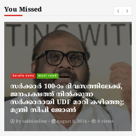
You Missed
kerala news
must read
നാടെങ്ങും പൊലീസ് തിരയുന്നു,
ചായകുടിക്കാൻ എടപ്പാളിലെത്തി
അർജുൻ ആയങ്കി;
സഞ്ചരിക്കുന്നത് വാഹനങ്ങൾ
മാറ്റി
By
sakhionline
August 8, 2026
6 views