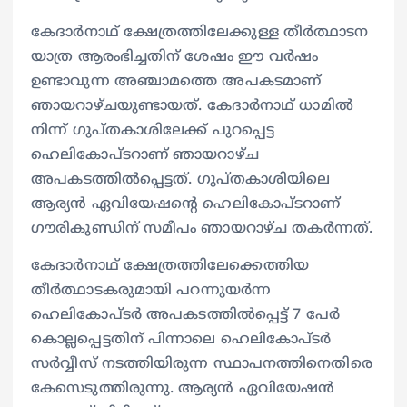
കേദാർനാഥ് ക്ഷേത്രത്തിലേക്കുള്ള തീർത്ഥാടന
യാത്ര ആരംഭിച്ചതിന് ശേഷം ഈ വർഷം
ഉണ്ടാവുന്ന അഞ്ചാമത്തെ അപകടമാണ്
ഞായറാഴ്ചയുണ്ടായത്. കേദാർനാഥ് ധാമിൽ
നിന്ന് ഗുപ്തകാശിലേക്ക് പുറപ്പെട്ട
ഹെലികോപ്ടറാണ് ഞായറാഴ്ച
അപകടത്തിൽപ്പെട്ടത്. ഗുപ്തകാശിയിലെ
ആര്യൻ ഏവിയേഷന്റെ ഹെലികോപ്ടറാണ്
ഗൗരികുണ്ഡിന് സമീപം ഞായറാഴ്ച തകർന്നത്.
കേദാർനാഥ് ക്ഷേത്രത്തിലേക്കെത്തിയ
തീർത്ഥാടകരുമായി പറന്നുയർന്ന
ഹെലികോപ്ടർ അപകടത്തിൽപ്പെട്ട് 7 പേർ
കൊല്ലപ്പെട്ടതിന് പിന്നാലെ ഹെലികോപ്ടർ
സർവ്വീസ് നടത്തിയിരുന്ന സ്ഥാപനത്തിനെതിരെ
കേസെടുത്തിരുന്നു. ആര്യൻ ഏവിയേഷൻ