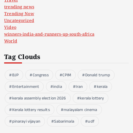
Travel
trending news
Trending Now
Uncategorized
Video
winners-india-and-runners-up-south-africa
World
Tag Clouds
BJP
Congress
CPIM
Donald trump
Entertainment
india
Iran
kerala
kerala assembly election 2026
kerala lottery
Kerala lottery results
malayalam cinema
pinarayi vijayan
Sabarimala
udf