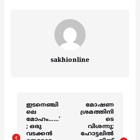
sakhionline
P
ഇടനെഞ്ചി
മോഷണ
o
ലെ
ശ്രമത്തിനി
മോഹം……’
ടെ
s
; ഒരു
വിശന്നു;
വടക്കന്‍
ഹോട്ടലിൽ