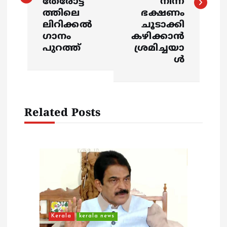
തേരോട്ട
നിന്ന്
t
ത്തിലെ
ഭക്ഷണം
ലിറിക്കല്‍
ചൂടാക്കി
n
ഗാനം
കഴിക്കാൻ
പുറത്ത്
ശ്രമിച്ചയാ
a
ൾ
v
i
Related Posts
g
a
t
i
Kerala
kerala news