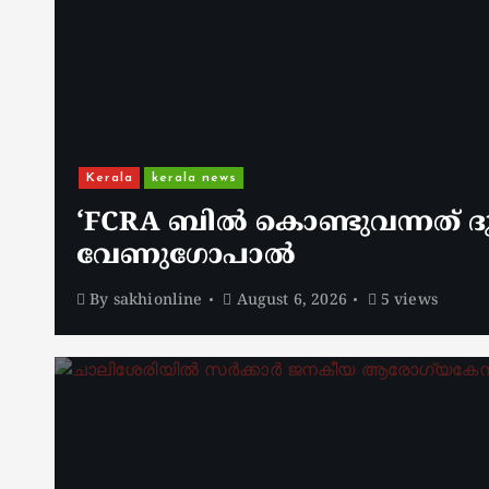
Kerala
kerala news
‘FCRA ബിൽ കൊണ്ടുവന്നത് ദു
വേണു​ഗോപാൽ
By
sakhionline
August 6, 2026
5 views