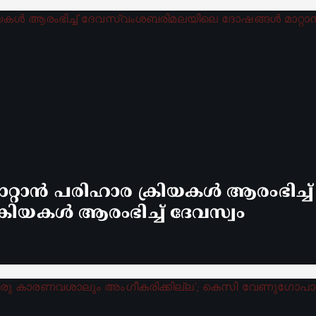
്റാൻ പരിഹാര ക്രിയകൾ ആരംഭിച്ച
രിയകൾ ആരംഭിച്ച് ദേവസ്വം