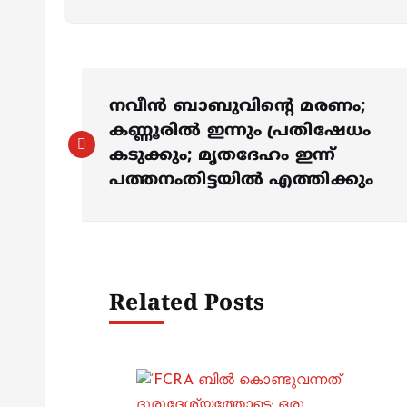
P
നവീൻ ബാബുവിന്റെ മരണം;
o
കണ്ണൂരിൽ ഇന്നും പ്രതിഷേധം
കടുക്കും; മൃതദേഹം ഇന്ന്
s
പത്തനംതിട്ടയിൽ എത്തിക്കും
t
n
Related Posts
a
v