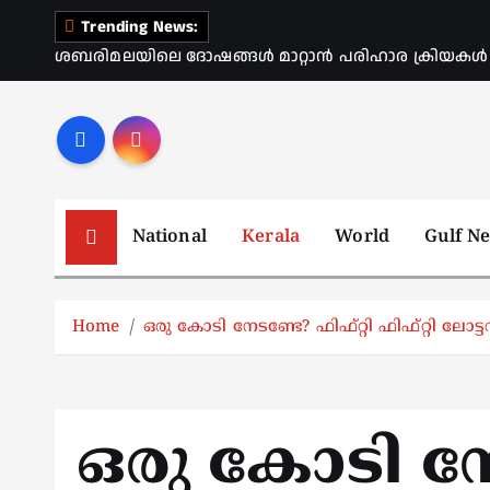
S
Trending News:
k
ശബരിമലയിലെ ദോഷങ്ങൾ മാറ്റാൻ പരിഹാര ക്രിയകൾ ആര
i
p
t
o
c
o
National
Kerala
World
Gulf N
n
t
e
Home
ഒരു കോടി നേടണ്ടേ? ഫിഫ്റ്റി ഫിഫ്റ്റി ലോട്ടറി
n
t
ഒരു കോടി ന