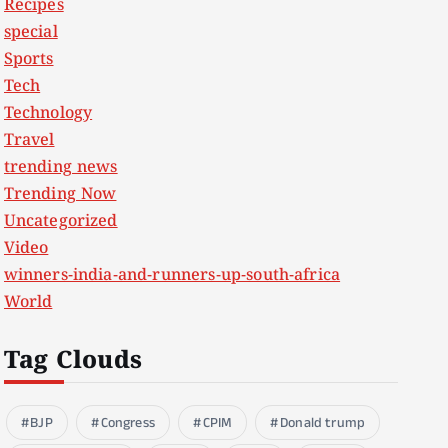
Recipes
special
Sports
Tech
Technology
Travel
trending news
Trending Now
Uncategorized
Video
winners-india-and-runners-up-south-africa
World
Tag Clouds
BJP
Congress
CPIM
Donald trump