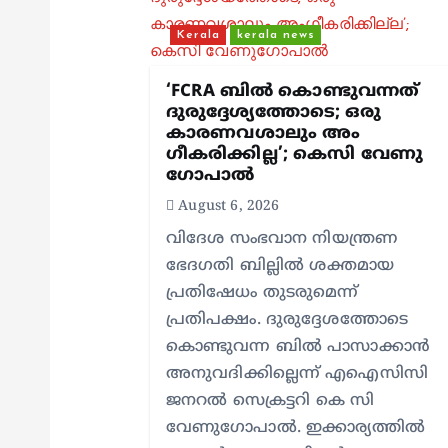
i
Kerala
kerala news
g
‘FCRA ബിൽ കൊണ്ടുവന്നത്
ദുരുദ്ദേശ്യത്തോടെ; ഒരു
കാരണവശാലും അം​
a
ഗീകരിക്കില്ല’; കെസി വേണു​
ഗോപാൽ
t
August 6, 2026
വിദേശ സംഭവാന നിയന്ത്രണ
i
ഭേദഗതി ബില്ലിൽ ശക്തമായ
പ്രതിഷേധം തുടരുമെന്ന്
o
പ്രതിപക്ഷം. ദുരുദ്ദേശത്തോടെ
കൊണ്ടുവന്ന ബിൽ പാസാക്കാൻ
n
അനുവദിക്കില്ലെന്ന് എഐസിസി
ജനറൽ സെക്രട്ടറി കെ സി
വേണുഗോപാൽ. ഇക്കാര്യത്തിൽ