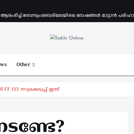
ംഭിച്ച് ദേവസ്വംശബരിമലയിലെ ദോഷങ്ങൾ മാറ്റാൻ പരിഹാര 
Online News Portal
ews
Other
 FF 113 നറുക്കെടുപ്പ് ഇന്ന്
േടണ്ടേ?