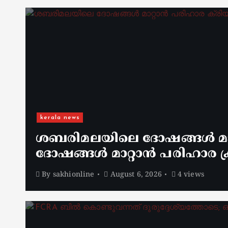
kerala news
ശബരിമലയിലെ ദോഷങ്ങൾ മാറ
ദോഷങ്ങൾ മാറ്റാൻ പരിഹാര ക്
By
sakhionline
August 6, 2026
4 views