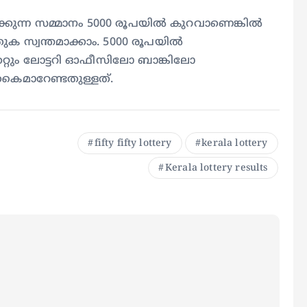
 ലഭിക്കുന്ന സമ്മാനം 5000 രൂപയിൽ കുറവാണെങ്കിൽ
ുക സ്വന്തമാക്കാം. 5000 രൂപയിൽ
റ്റും ലോട്ടറി ഓഫീസിലോ ബാങ്കിലോ
കൈമാറേണ്ടതുള്ളത്.
fifty fifty lottery
kerala lottery
Kerala lottery results