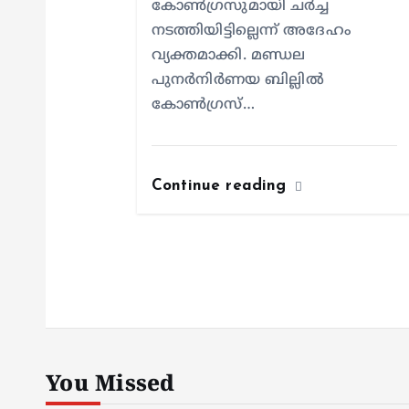
കോൺഗ്രസുമായി ചർച്ച
നടത്തിയിട്ടില്ലെന്ന് അദേഹം
വ്യക്തമാക്കി. മണ്ഡല
പുനർനിർണയ ബില്ലിൽ
കോൺഗ്രസ്…
Continue reading
You Missed