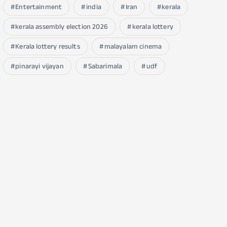
Entertainment
india
Iran
kerala
kerala assembly election 2026
kerala lottery
Kerala lottery results
malayalam cinema
pinarayi vijayan
Sabarimala
udf