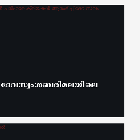
് ദേവസ്വംശബരിമലയിലെ