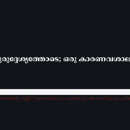
രുദ്ദേശ്യത്തോടെ; ഒരു കാരണവശാലും