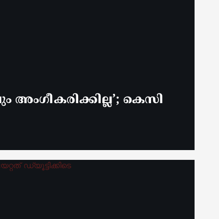
 അം​ഗീകരിക്കില്ല’; കെസി