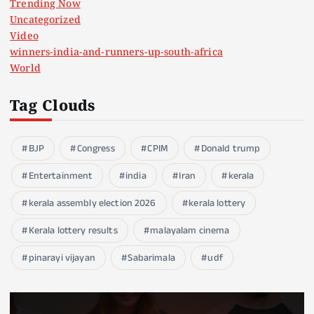
Trending Now
Uncategorized
Video
winners-india-and-runners-up-south-africa
World
Tag Clouds
BJP
Congress
CPIM
Donald trump
Entertainment
india
Iran
kerala
kerala assembly election 2026
kerala lottery
Kerala lottery results
malayalam cinema
pinarayi vijayan
Sabarimala
udf