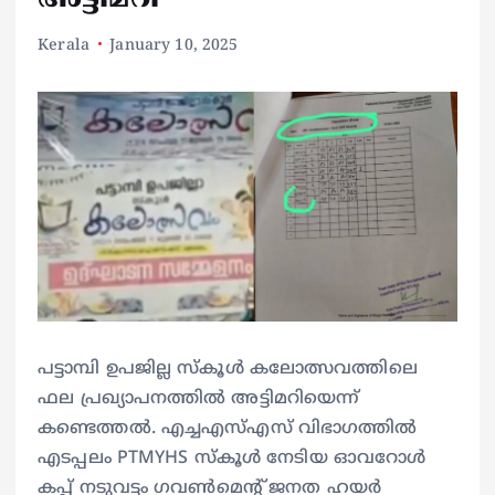
Kerala
January 10, 2025
പട്ടാമ്പി ഉപജില്ല സ്കൂൾ കലോത്സവത്തിലെ
ഫല പ്രഖ്യാപനത്തിൽ അട്ടിമറിയെന്ന്
കണ്ടെത്തൽ. എച്ചഎസ്എസ് വിഭാഗത്തിൽ
എടപ്പലം PTMYHS സ്കൂൾ നേടിയ ഓവറോൾ
കപ്പ് നടുവട്ടം ഗവൺമെന്റ് ജനത ഹയർ