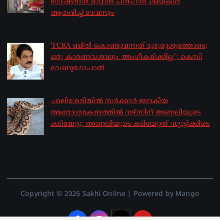
ദോഷങ്ങൾ മാറ്റാൻ പരിഹാര ക്രിയകൾ
ആരംഭിച്ച് ദേവസ്വം
by sakhionline
August 6, 2026
‘FCRA ബിൽ കൊണ്ടുവന്നത് ദുരുദ്ദേശ്യത്തോടെ;
ഒരു കാരണവശാലും അം​ഗീകരിക്കില്ല’; കെസി
വേണു​ഗോപാൽ
by sakhionline
August 6, 2026
ചാലിശേരിയില്‍ സര്‍ക്കാര്‍ ജനകീയ
ആരോഗ്യകേന്ദ്രത്തില്‍ നഴ്സിന് അണലിയുടെ
കടിയേറ്റു; അണലിയുടെ കടിയേറ്റത് ഡ്യൂട്ടിക്കിടെ
by sakhionline
August 6, 2026
Copyright © 2026 Sakhi Online | Powered by Mango