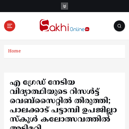
S
k
i
p
t
o
Online News Portal
c
o
Home
n
t
e
n
എ ഗ്രേഡ് നേടിയ
t
വിദ്യാത്ഥിയുടെ റിസൾട്ട്
വെബ്സൈറ്റിൽ തിരുത്തി;
പാലക്കാട് പട്ടാമ്പി ഉപജില്ലാ
സ്‌കൂൾ കലോത്സവത്തിൽ
അട്ടിമറി