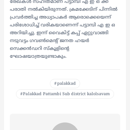
രേഖകൾ സഹിതമാണ് പട്ടാമ്പി എ ഇ ഒ ക്ക്
പരാതി നൽകിയിരുന്നത്. ക്രമക്കേടിന് പിന്നിൽ
പ്രവർത്തിച്ച അധ്യാപകർ ആരൊക്കെയെന്ന്
പരിശോധിച്ച് വരികയാണെന്ന് പട്ടാമ്പി എ ഇ ഒ
അറിയിച്ചു. ഇന്ന് വൈകിട്ട് കപ്പ് ഏറ്റുവാങ്ങി
നടുവട്ടം ഗവൺമെന്റ് ജനത ഹയർ
സെക്കൻഡറി സ്കൂളിന്റെ
ഘോഷയാത്രയുണ്ടാകും.
palakkad
Palakkad Pattambi Sub district kalolsavam