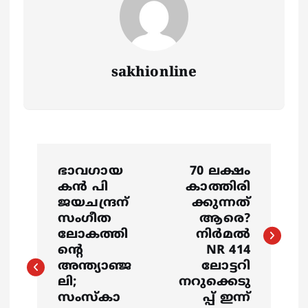
sakhionline
P
ഭാവഗായ
70 ലക്ഷം‌
o
കൻ പി
കാത്തിരി
ജയചന്ദ്രന്
ക്കുന്നത്
s
സംഗീത
ആരെ?
ലോകത്തി
നിർമൽ
ന്റെ
NR 414
t
അന്ത്യാഞ്ജ
ലോട്ടറി
ലി;
നറുക്കെടു
n
സംസ്കാ
പ്പ് ഇന്ന്