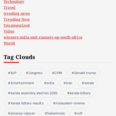
Technology
Travel
trending news
Trending Now
Uncategorized
Video
winners-india-and-runners-up-south-africa
World
Tag Clouds
BJP
Congress
CPIM
Donald trump
Entertainment
india
Iran
kerala
kerala assembly election 2026
kerala lottery
Kerala lottery results
malayalam cinema
pinarayi vijayan
Sabarimala
udf