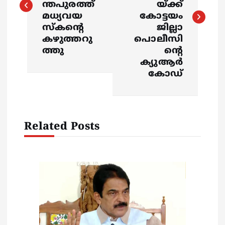
ന്തപുരത്ത്
യ്ക്ക്
മധ്യവയ
കോട്ടയം
t
സ്കൻ്റെ
ജില്ലാ
കഴുത്തറു
പൊലീസി
n
ത്തു
ന്റെ
ക്യുആര്‍
a
കോഡ്
v
i
Related Posts
g
a
t
i