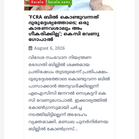
Kerala
kerala news
o
‘FCRA ബിൽ കൊണ്ടുവന്നത്
n
ദുരുദ്ദേശ്യത്തോടെ; ഒരു
കാരണവശാലും അം​
ഗീകരിക്കില്ല’; കെസി വേണു​
ഗോപാൽ
August 6, 2026
വിദേശ സംഭവാന നിയന്ത്രണ
ഭേദഗതി ബില്ലിൽ ശക്തമായ
പ്രതിഷേധം തുടരുമെന്ന് പ്രതിപക്ഷം.
ദുരുദ്ദേശത്തോടെ കൊണ്ടുവന്ന ബിൽ
പാസാക്കാൻ അനുവദിക്കില്ലെന്ന്
എഐസിസി ജനറൽ സെക്രട്ടറി കെ
സി വേണുഗോപാൽ. ഇക്കാര്യത്തിൽ
കോൺഗ്രസുമായി ചർച്ച
നടത്തിയിട്ടില്ലെന്ന് അദേഹം
വ്യക്തമാക്കി. മണ്ഡല പുനർനിർണയ
ബില്ലിൽ കോൺഗ്രസ്…