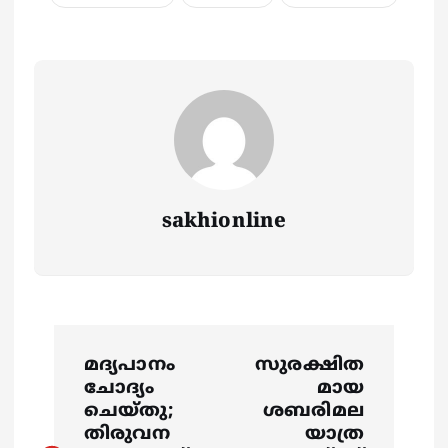
sakhionline
P
മദ്യപാനം
സുരക്ഷിത
o
ചോദ്യം
മായ
ചെയ്തു;
ശബരിമല
s
തിരുവന
യാത്ര