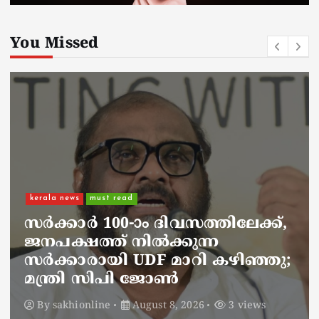
You Missed
kerala news
must read
നാടെങ്ങും പൊലീസ് തിരയുന്നു,
ചായകുടിക്കാൻ എടപ്പാളിലെത്തി
അർജുൻ ആയങ്കി;
സഞ്ചരിക്കുന്നത് വാഹനങ്ങൾ
മാറ്റി
By
sakhionline
August 8, 2026
5 views