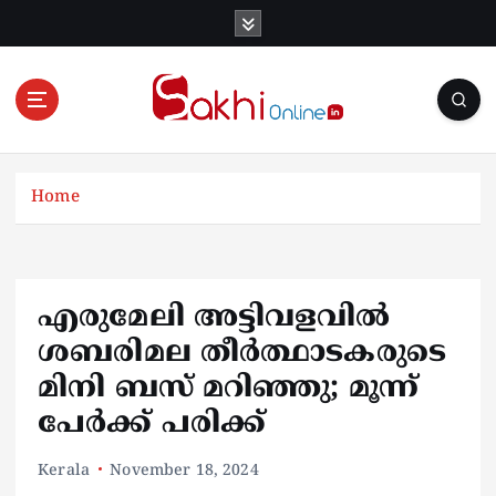
S
k
i
p
t
o
Online News Portal
c
o
Home
n
t
e
n
എരുമേലി അട്ടിവളവില്‍
t
ശബരിമല തീര്‍ത്ഥാടകരുടെ
മിനി ബസ് മറിഞ്ഞു; മൂന്ന്
പേര്‍ക്ക് പരിക്ക്
Kerala
November 18, 2024