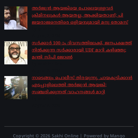
അർജുൻ ആയങ്കിയെ പോലെയുള്ളവർ
ക്രിമിനലുകൾ ആയതല്ല, ആക്കിയതാണ്; പി
ജയരാജനെതിരെ ഒളിയമ്പുമായി മനു തോമസ്
by sakhionline
August 8, 2026
സർക്കാർ 100-ാം ദിവസത്തിലേക്ക്, ജനപക്ഷത്ത്
നിൽക്കുന്ന സർക്കാരായി UDF മാറി കഴിഞ്ഞു;
മന്ത്രി സിപി ജോൺ
by sakhionline
August 8, 2026
നാടെങ്ങും പൊലീസ് തിരയുന്നു, ചായകുടിക്കാൻ
എടപ്പാളിലെത്തി അർജുൻ ആയങ്കി;
സഞ്ചരിക്കുന്നത് വാഹനങ്ങൾ മാറ്റി
by sakhionline
August 8, 2026
Copyright © 2026 Sakhi Online | Powered by Mango