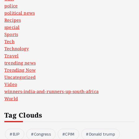
police
political news
Recipes
special
Sports
Tech
Technology
Travel
trending news
Trending Now
Uncategorized
Video
winners-india-and-runners-up-south-africa
World
Tag Clouds
BJP
Congress
CPIM
Donald trump