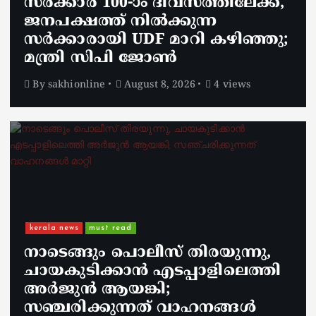
സർക്കാർ 100-ാം ദിവസത്തിലേക്ക്,
ജനപക്ഷത്ത് നിൽക്കുന്ന
സർക്കാരായി UDF മാറി കഴിഞ്ഞു;
മന്ത്രി സിപി ജോൺ
By
sakhionline
August 8, 2026
4 views
kerala news
must read
നാടെങ്ങും പൊലീസ് തിരയുന്നു,
ചായകുടിക്കാൻ എടപ്പാളിലെത്തി
അർജുൻ ആയങ്കി;
സഞ്ചരിക്കുന്നത് വാഹനങ്ങൾ