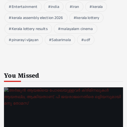
Entertainment
india
Iran
kerala
kerala assembly election 2026
kerala lottery
Kerala lottery results
malayalam cinema
pinarayi vijayan
Sabarimala
udf
You Missed