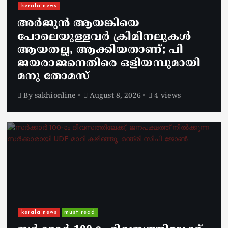
kerala news
അർജുൻ ആയങ്കിയെ
പോലെയുള്ളവർ ക്രിമിനലുകൾ
ആയതല്ല, ആക്കിയതാണ്; പി
ജയരാജനെതിരെ ഒളിയമ്പുമായി
മനു തോമസ്
By
sakhionline
August 8, 2026
4 views
kerala news
must read