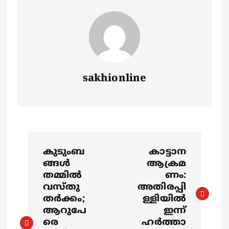
sakhionline
P
കുടുംബ
കാട്ടാന
o
ങ്ങള്‍
ആക്രമ
തമ്മില്‍
ണം:
s
വസ്തു
അതിരപ്പി
തര്‍ക്കം;
ള്ളിയിൽ
ആറുപേ
ഇന്ന്
t
രെ
ഹർത്താ