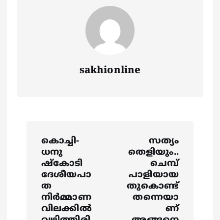
sakhionline
P
കൊച്ചി-
സത്യം
o
ധനു
തെളിയും..
ഷ്കോടി
ചെമ്പ്
s
ദേശീയപാ
പാളിയായ
ത
തുകൊണ്ട്
നിർമ്മാണ
തന്നെയാ
t
വിലക്കിൽ
ണ്