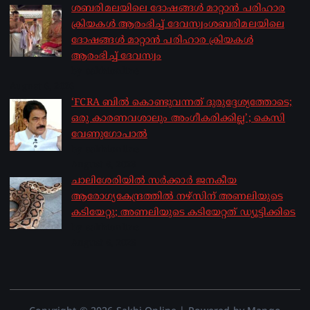
ശബരിമലയിലെ ദോഷങ്ങൾ മാറ്റാൻ പരിഹാര
ക്രിയകൾ ആരംഭിച്ച് ദേവസ്വംശബരിമലയിലെ
ദോഷങ്ങൾ മാറ്റാൻ പരിഹാര ക്രിയകൾ
ആരംഭിച്ച് ദേവസ്വം
by sakhionline
August 6, 2026
‘FCRA ബിൽ കൊണ്ടുവന്നത് ദുരുദ്ദേശ്യത്തോടെ;
ഒരു കാരണവശാലും അം​ഗീകരിക്കില്ല’; കെസി
വേണു​ഗോപാൽ
by sakhionline
August 6, 2026
ചാലിശേരിയില്‍ സര്‍ക്കാര്‍ ജനകീയ
ആരോഗ്യകേന്ദ്രത്തില്‍ നഴ്സിന് അണലിയുടെ
കടിയേറ്റു; അണലിയുടെ കടിയേറ്റത് ഡ്യൂട്ടിക്കിടെ
by sakhionline
August 6, 2026