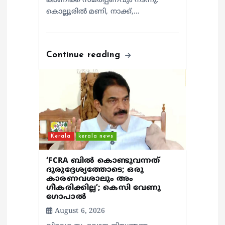
കാണിക്ക സമർപ്പണവും നടന്നു.
കൊല്ലൂരിൽ മണി, നാക്ക്,…
Continue reading
Kerala
kerala news
‘FCRA ബിൽ കൊണ്ടുവന്നത്
ദുരുദ്ദേശ്യത്തോടെ; ഒരു
കാരണവശാലും അം​
ഗീകരിക്കില്ല’; കെസി വേണു​
ഗോപാൽ
August 6, 2026