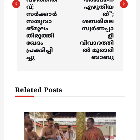
വഴിത്തിരി
അങ്ങനെ
n
വ്;
എഴുതിയ
സർക്കാർ
ത്‌”;
a
സത്യവാ
ശബരിമല
ങ്മൂലം
സ്വർണപ്പാ
v
തിരുത്തി
ളി
ഖേദം
വിവാദത്തി
i
പ്രകടിപ്പി
ൽ മുരാരി
ച്ചു
ബാബു
g
a
Related Posts
t
i
o