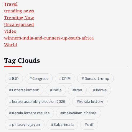
Travel
trending news
Trending Now
Uncategorized
Video
winners-india-and-runners-up-south-africa
World
Tag Clouds
BJP
Congress
CPIM
Donald trump
Entertainment
india
Iran
kerala
kerala assembly election 2026
kerala lottery
Kerala lottery results
malayalam cinema
pinarayi vijayan
Sabarimala
udf