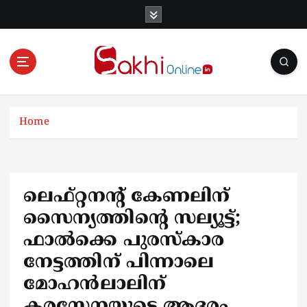
S
k
i
p
t
o
Online News Portal
c
o
Home
n
t
e
n
ലെഫ്റ്റനന്റ് കേണലിന്
t
സൈന്യത്തിൻ്റെ സല്യൂട്ട്;
ഫാൽക്കെ പുരസ്കാര
നേട്ടത്തിന് പിന്നാലെ
മോഹൻലാലിന്
കരസേനയുടെ ആദരം