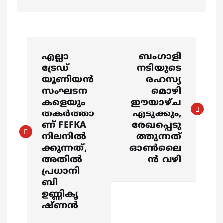
P
എല്ലാ
ബംഗാളി
o
ട്രേഡ്
നടിയുടെ
യൂണിയൻ
രഹസ്യ
s
സംഘടന
മൊഴി
കളെയും
ഈയാഴ്ച
തകർത്താ
എടുക്കും,
t
ണ് FEFKA
രേഖപ്പെടു
നിലനിൽ
ത്തുന്നത്
n
ക്കുന്നത്,
ഓൺലൈ
അതിൽ
ൻ വഴി
a
പ്രധാനി
ബി
v
ഉണ്ണികൃ
ഷ്ണൻ
i