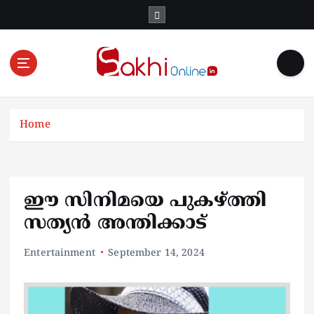
S
k
i
p
t
o
Online News Portal
c
o
Home
n
t
e
n
ഈ സിനിമയെ പുകഴ്ത്തി
t
സത്യൻ അന്തിക്കാട്
Entertainment
September 14, 2024