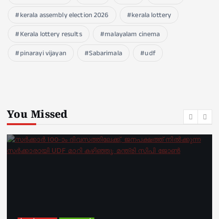
kerala assembly election 2026
kerala lottery
Kerala lottery results
malayalam cinema
pinarayi vijayan
Sabarimala
udf
You Missed
kerala news
must read