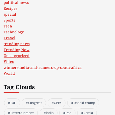
political news
Recipes
special
Sports
Tech
Technology
Travel
trending news
Trending Now
Uncategorized
Video
winners-india-and-runners-up-south-africa
World
Tag Clouds
BJP
Congress
CPIM
Donald trump
Entertainment
india
Iran
kerala