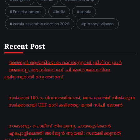
Entertainment
india
kerala
kerala assembly election 2026
pinarayi vijayan
Recent Post
അർജുൻ ആയങ്കിയെ പോലെയുള്ളവർ ക്രിമിനലുകൾ
ആയതല്ല, ആക്കിയതാണ്; പി ജയരാജനെതിരെ
ഒളിയമ്പുമായി മനു തോമസ്
by sakhionline
August 8, 2026
സർക്കാർ 100-ാം ദിവസത്തിലേക്ക്, ജനപക്ഷത്ത് നിൽക്കുന്ന
സർക്കാരായി UDF മാറി കഴിഞ്ഞു; മന്ത്രി സിപി ജോൺ
by sakhionline
August 8, 2026
നാടെങ്ങും പൊലീസ് തിരയുന്നു, ചായകുടിക്കാൻ
എടപ്പാളിലെത്തി അർജുൻ ആയങ്കി; സഞ്ചരിക്കുന്നത്