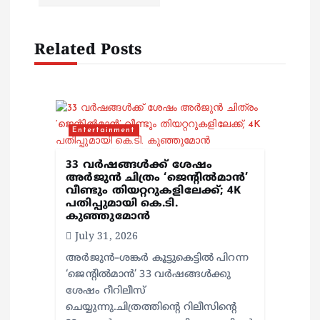
g
Related Posts
a
t
i
Entertainment
o
33 വർഷങ്ങൾക്ക് ശേഷം
അർജുൻ ചിത്രം ‘ജെന്റിൽമാൻ’
വീണ്ടും തിയറ്ററുകളിലേക്ക്; 4K
n
പതിപ്പുമായി കെ.ടി.
കുഞ്ഞുമോൻ
July 31, 2026
അർജുൻ–ശങ്കർ കൂട്ടുകെട്ടിൽ പിറന്ന
‘ജെന്റിൽമാൻ’ 33 വർഷങ്ങൾക്കു
ശേഷം റീറിലീസ്
ചെയ്യുന്നു.ചിത്രത്തിന്റെ റിലീസിന്റെ