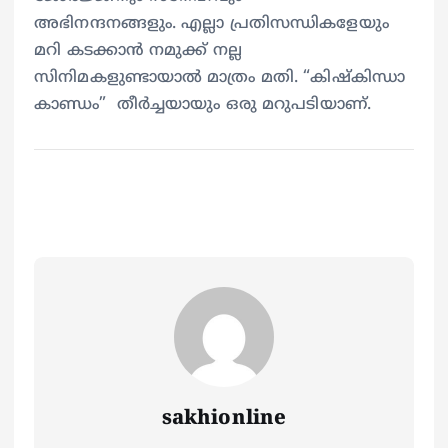
അഭിനന്ദനങ്ങളും. എല്ലാ പ്രതിസന്ധികളേയും
മറി കടക്കാൻ നമുക്ക് നല്ല
സിനിമകളുണ്ടായാൽ മാത്രം മതി. “കിഷ്കിന്ധാ
കാണ്ഡം” തീർച്ചയായും ഒരു മറുപടിയാണ്.
sakhionline