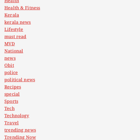
Health
Health & Fitness
Kerala
kerala news
Lifestyle
must read
MVD
National
news
Obit
police
political news
Recipes
special
Sports
Tech
Technology
Travel
trending news
Trending Now