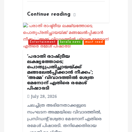
Continue reading
Entertainment
kerala news
must read
‘പരാതി രാഷ്ട്രീയ
ലക്ഷ്യത്തോടെ;
പൊതുപ്രതിച്ഛായയ്ക്ക്
മങ്ങലേല്‍പ്പിക്കാന്‍ നീക്കം’;
‘അമ്മ’ വിവാദത്തില്‍ ശ്വേത
മേനോന് എതിരെ രമേശ്
പിഷാരടി
July 28, 2026
ചലച്ചിത്ര അഭിനേതാക്കളുടെ
സംഘടന അമ്മയിലെ വിവാദത്തില്‍,
പ്രസിഡന്റ് ശ്വേതാ മേനോന് എതിരെ
രമേശ് പിഷാരടി. തനിക്കെതിരായ