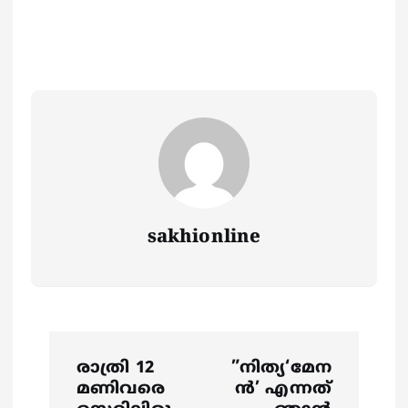
sakhionline
P
രാത്രി 12
”നിത്യ‘മേന
o
മണിവരെ
ൻ’ എന്നത്