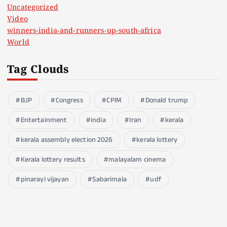
Uncategorized
Video
winners-india-and-runners-up-south-africa
World
Tag Clouds
BJP
Congress
CPIM
Donald trump
Entertainment
india
Iran
kerala
kerala assembly election 2026
kerala lottery
Kerala lottery results
malayalam cinema
pinarayi vijayan
Sabarimala
udf