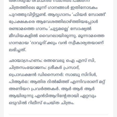
അനിരുദ്ധ് രവിചന്ദർ സംഗീതം പകർന്ന
ചിത്രത്തിലെ മൂന്ന് ഗാനങ്ങൾ ഇതിനോടകം
പുറത്തുവിട്ടിട്ടുണ്ട്. ആദ്യഗാനം ‘ഫിയർ സോങ്ങ്’
പ്രേക്ഷകരെ ആവേശത്തിലാഴ്ത്തിയപ്പോൾ
രണ്ടാമത്തെ ഗാനം ‘ചുട്ടമല്ലെ’ സോഷ്യൽ
മീഡിയകളിൽ വൈറലായിരുന്നു. മൂന്നാമത്തെ
ഗാനമായ ‘ദാവൂദി’ക്കും വൻ സ്വീകാര്യതയാണ്
ലഭിച്ചത്.
ഛായാഗ്രഹണം: രത്നവേലു ഐ എസ് സി,
ചിത്രസംയോജനം: ശ്രീകർ പ്രസാദ്,
പ്രൊഡക്ഷൻ ഡിസൈനർ: സാബു സിറിൾ,
പിആർഒ: ആതിര ദിൽജിത്ത് എന്നിവരാണ് മറ്റ്
അണിയറ പ്രവർത്തകർ. ആര്‍ ആര്‍ ആര്‍
ആയിരുന്നു എന്‍ടിആറിന്‍റേതായി ഏറ്റവും
ഒടുവില്‍ റിലീസ് ചെയ്ത ചിത്രം.