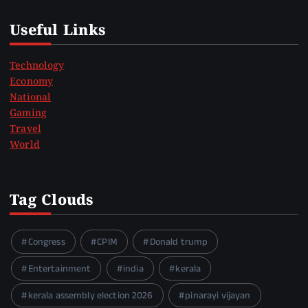
Useful Links
Technology
Economy
National
Gaming
Travel
World
Tag Clouds
Congress
CPIM
Donald trump
Entertainment
india
kerala
kerala assembly election 2026
pinarayi vijayan