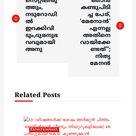
സെറ്റിലിരു
ഞാൻ
s
ത്തും,
കണ്ടുപിടി
നടുറോഡി
ച്ച പേര്,
ൽ
‘മേനോൻ’
t
ഇറക്കിവി
എന്നല്ല
ടും,ദുരനുഭ
അതിനെ
n
വവുമായി
വായിക്കേ
അനു
ണ്ടത്”;
a
നിത്യ
മേനൻ
v
i
Related Posts
g
a
t
Entertainment