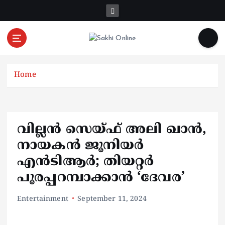
S
k
i
p
t
Online News Portal
o
Home
c
o
n
t
e
വില്ലൻ സെയ്ഫ് അലി ഖാൻ,
n
നായകൻ ജൂനിയർ
t
എൻടിആർ; തിയറ്റർ
പൂരപ്പറമ്പാക്കാൻ ‘ദേവര’
Entertainment
September 11, 2024