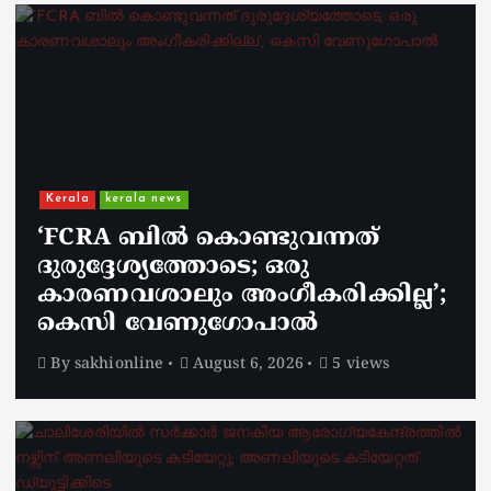
Kerala
kerala news
‘FCRA ബിൽ കൊണ്ടുവന്നത്
ദുരുദ്ദേശ്യത്തോടെ; ഒരു
കാരണവശാലും അം​ഗീകരിക്കില്ല’;
കെസി വേണു​ഗോപാൽ
By
sakhionline
August 6, 2026
5 views