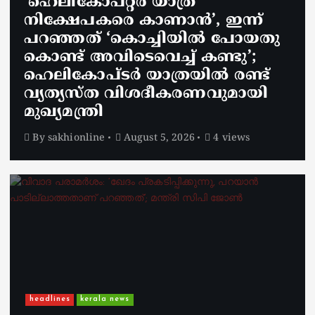
‘ഹെലികോപ്റ്റർ യാത്ര
നിക്ഷേപകരെ കാണാൻ’, ഇന്ന്
പറഞ്ഞത് ‘കൊച്ചിയിൽ പോയതു
കൊണ്ട് അവിടെവെച്ച് കണ്ടു’;
ഹെലികോപ്ടർ യാത്രയിൽ രണ്ട്
വ്യത്യസ്ത വിശദീകരണവുമായി
മുഖ്യമന്ത്രി
By
sakhionline
August 5, 2026
4 views
headlines
kerala news