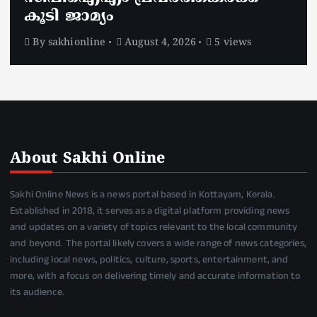
കൂടി ജാമ്യം
By
sakhionline
August 4, 2026
5 views
About Sakhi Online
Sakhi Online News is a news portal based in Kottayam, Kerala.
Established in 2018, it serves as a digital platform providing news
and updates on a variety of topics relevant to the local community
and beyond. The portal likely covers a wide range of news categories,
including local news, politics, culture, sports, entertainment, and
more, with a focus on delivering timely and accurate information to
its audience.