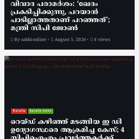
വിവാദ പരാമർശം: ‘ഖേദം
പ്രകടിപ്പിക്കുന്നു, പറയാൻ
പാടില്ലാത്തതാണ് പറഞ്ഞത്’;
മന്ത്രി സിപി ജോൺ
By
sakhionline
August 5, 2026
6 views
Kerala
kerala news
റെയ്ഡ് കഴിഞ്ഞ് മടങ്ങിയ ഇ ഡി
ഉദ്യോഗസ്ഥരെ ആക്രമിച്ച കേസ്; 4
സിപിഐഎം പ്രവർത്തകർക്ക്