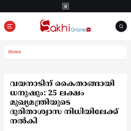
S
k
i
p
t
o
Online News Portal
c
o
Home
n
t
e
n
വയനാടിന് കൈതാങ്ങായി
t
ധനുഷും: 25 ലക്ഷം
മുഖ്യമന്ത്രിയുടെ
ദുരിതാശ്വാസ നിധിയിലേക്ക്
നല്‍കി