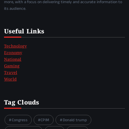
more, with a focus on delivering timely and accurate information to
its audience.
Useful Links
Technology
Economy
National
Gaming
Travel
World
Tag Clouds
Congress
CPIM
Donald trump