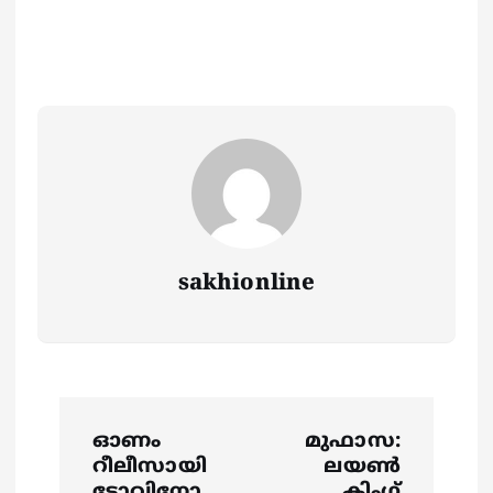
sakhionline
P
ഓണം
മുഫാസ:
o
റീലീസായി
ലയണ്‍
ടോവിനോ
കിംഗ്