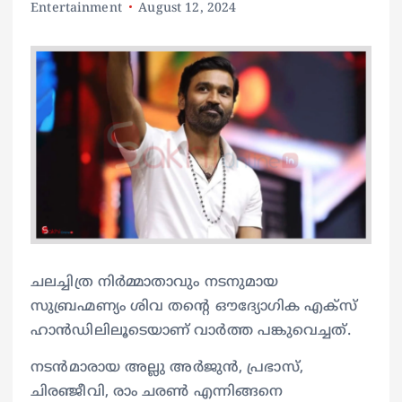
Entertainment
August 12, 2024
ചലച്ചിത്ര നിർമ്മാതാവും നടനുമായ
സുബ്രഹ്മണ്യം ശിവ തന്‍റെ ഔദ്യോഗിക എക്‌സ്
ഹാൻഡിലിലൂടെയാണ് വാർത്ത പങ്കുവെച്ചത്.
നടൻമാരായ അല്ലു അർജുൻ, പ്രഭാസ്,
ചിരഞ്ജീവി, രാം ചരൺ എന്നിങ്ങനെ