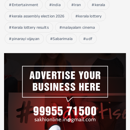
Entertainment
india
Iran
kerala
kerala assembly election 2026
kerala lottery
Kerala lottery results
malayalam cinema
pinarayi vijayan
Sabarimala
udf