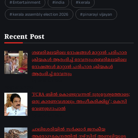
Entertainment
india
kerala
kerala assembly election 2026
pinarayi vijayan
Recent Post
ശബരിമലയിലെ ദോഷങ്ങൾ മാറ്റാൻ പരിഹാര
ക്രിയകൾ ആരംഭിച്ച് ദേവസ്വംശബരിമലയിലെ
ദോഷങ്ങൾ മാറ്റാൻ പരിഹാര ക്രിയകൾ
ആരംഭിച്ച് ദേവസ്വം
by sakhionline
August 6, 2026
‘FCRA ബിൽ കൊണ്ടുവന്നത് ദുരുദ്ദേശ്യത്തോടെ;
ഒരു കാരണവശാലും അം​ഗീകരിക്കില്ല’; കെസി
വേണു​ഗോപാൽ
by sakhionline
August 6, 2026
ചാലിശേരിയില്‍ സര്‍ക്കാര്‍ ജനകീയ
ആരോഗ്യകേന്ദ്രത്തില്‍ നഴ്സിന് അണലിയുടെ