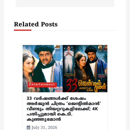
v
i
Related Posts
g
a
t
i
Entertainment
o
33 വർഷങ്ങൾക്ക് ശേഷം
n
അർജുൻ ചിത്രം ‘ജെന്റിൽമാൻ’
വീണ്ടും തിയറ്ററുകളിലേക്ക്; 4K
പതിപ്പുമായി കെ.ടി.
കുഞ്ഞുമോൻ
July 31, 2026