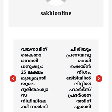
sakhionline
P
വയനാടിന്
ചിരിയും
o
കൈതാ
പ്രണയവു
ങ്ങായി
മായി
s
ധനുഷും:
ഷെയ്‍ൻ
25 ലക്ഷം
നിഗം,
മുഖ്യമന്ത്രി
ഒടിടിയില്‍
t
യുടെ
ലിറ്റില്‍
ദുരിതാശ്വാ
ഹാര്‍ട്‍സ്
n
സ
പ്രദര്‍ശന
നിധിയിലേ
ത്തിന്
a
ക്ക് നല്‍കി
എത്തി