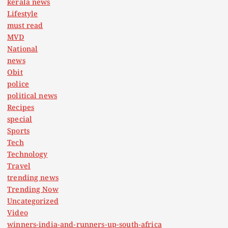
kerala news
Lifestyle
must read
MVD
National
news
Obit
police
political news
Recipes
special
Sports
Tech
Technology
Travel
trending news
Trending Now
Uncategorized
Video
winners-india-and-runners-up-south-africa