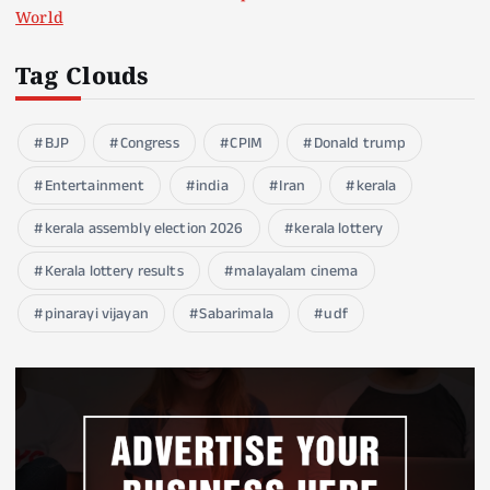
World
Tag Clouds
BJP
Congress
CPIM
Donald trump
Entertainment
india
Iran
kerala
kerala assembly election 2026
kerala lottery
Kerala lottery results
malayalam cinema
pinarayi vijayan
Sabarimala
udf