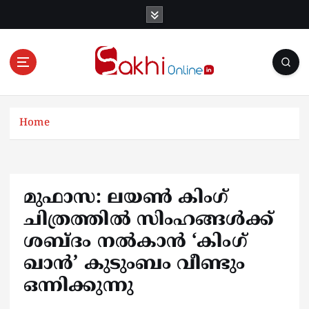
S
k
i
p
t
o
Online News Portal
c
o
Home
n
t
e
n
മുഫാസ: ലയണ്‍ കിംഗ്
t
ചിത്രത്തില്‍ സിംഹങ്ങള്‍ക്ക്
ശബ്ദം നല്‍കാന്‍ ‘കിംഗ്
ഖാന്‍’ കുടുംബം വീണ്ടും
ഒന്നിക്കുന്നു