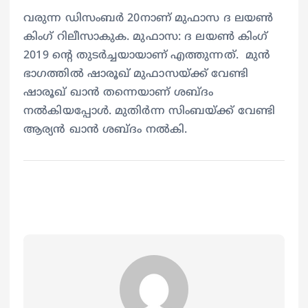
വരുന്ന ഡിസംബര്‍ 20നാണ് മുഫാസ ദ ലയണ്‍
കിംഗ് റിലീസാകുക. മുഫാസ: ദ ലയൺ കിംഗ്
2019 ന്‍റെ തുടര്‍ച്ചയായാണ് എത്തുന്നത്. മുൻ
ഭാഗത്തിൽ ഷാരൂഖ് മുഫാസയ്ക്ക് വേണ്ടി
ഷാരൂഖ് ഖാന്‍ തന്നെയാണ് ശബ്ദം
നൽകിയപ്പോൾ. മുതിർന്ന സിംബയ്ക്ക് വേണ്ടി
ആര്യൻ ഖാന്‍ ശബ്ദം നൽകി.