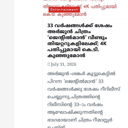
v
Entertainment
i
33 വർഷങ്ങൾക്ക് ശേഷം
g
അർജുൻ ചിത്രം
‘ജെന്റിൽമാൻ’ വീണ്ടും
തിയറ്ററുകളിലേക്ക്; 4K
a
പതിപ്പുമായി കെ.ടി.
കുഞ്ഞുമോൻ
t
July 31, 2026
അർജുൻ–ശങ്കർ കൂട്ടുകെട്ടിൽ
i
പിറന്ന ‘ജെന്റിൽമാൻ’ 33
വർഷങ്ങൾക്കു ശേഷം റീറിലീസ്
o
ചെയ്യുന്നു.ചിത്രത്തിന്റെ
റിലീസിന്റെ 33–ാം വർഷം
n
ആഘോഷിക്കുന്നതിന്റെ
ഭാഗമായാണ് ചിത്രം റീമാസ്റ്റർ