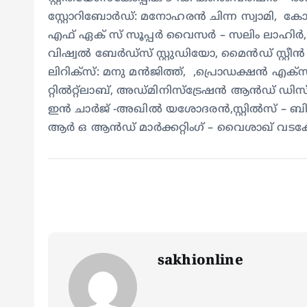
സ്റ്റോറിബോർഡ്: മനോഹരൻ ചിന്ന സ്വാമി, കോൺസ
എഫ് ഏക് സ് സൂപ്പർ വൈസർ – സലിം ലാഹിർ
വിഷ്വൽ ബേർഡ്സ് സ്റ്റുഡിയോ, മൈൻഡ് സ്റ്റീൻ സ്റ
ലിറിക്സ്: മനു മൻജിത്ത്, ,പ്രൊഡക്ഷൻ എക്സിക്യ
റ്റിൽറ്റ്ലാബ്, അഡ്മിനിസ്‌ട്രേഷൻ ആൻഡ് 
ഇൻ ചാർജ് -അഖിൽ യശോദരൻ,സ്റ്റിൽസ് – ബിജ
ആർ ഒ ആൻഡ് മാർക്കറ്റിംഗ് – വൈശാഖ് വടക്
sakhionline