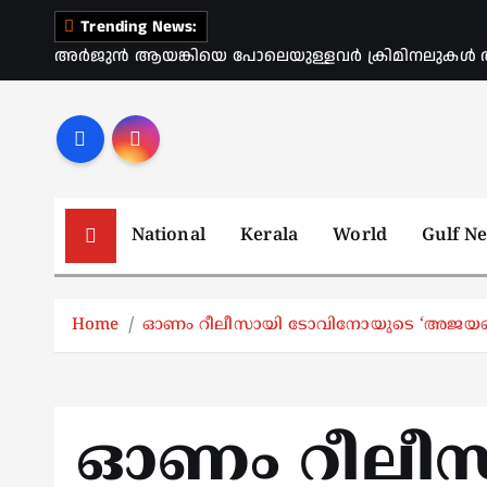
S
Trending News:
k
അർജുൻ ആയങ്കിയെ പോലെയുള്ളവർ ക്രിമിനലുകൾ ആ
i
p
t
o
c
o
National
Kerala
World
Gulf N
n
t
e
Home
ഓണം റീലീസായി ടോവിനോയുടെ ‘അജയന്റെ 
n
t
ഓണം റീലീ