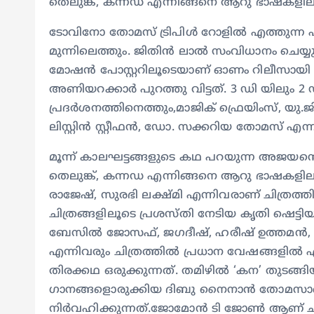
തെലുങ്ക്, കന്നഡ എന്നിങ്ങനെ ആറു ഭാഷകളിലായ
ടോവിനോ തോമസ് ട്രിപിൾ റോളിൽ എത്തുന്ന 
മുന്നിലെത്തും. ജിതിൻ ലാൽ സംവിധാനം ചെയ്യുന്
മോഷൻ പോസ്റ്ററിലൂടെയാണ് ഓണം റിലീസായി 
അണിയറക്കാർ പുറത്തു വിട്ടത്. 3 ഡി യിലും 
പ്രദർശനത്തിനെത്തും,മാജിക് ഫ്രെയിംസ്, യ
ലിസ്റ്റിൻ സ്റ്റീഫൻ, ഡോ. സക്കറിയ തോമസ് എന്നി
മൂന്ന് കാലഘട്ടങ്ങളുടെ കഥ പറയുന്ന അജയന്റെ 
തെലുങ്ക്, കന്നഡ എന്നിങ്ങനെ ആറു ഭാഷകളിലായാ
രാജേഷ്, സുരഭി ലക്ഷ്മി എന്നിവരാണ് ചിത്രത്
ചിത്രങ്ങളിലൂടെ പ്രശസ്തി നേടിയ കൃതി ഷെട്
ബേസിൽ ജോസഫ്, ജഗദീഷ്, ഹരീഷ് ഉത്തമൻ, ഹര
എന്നിവരും ചിത്രത്തിൽ പ്രധാന വേഷങ്ങളിൽ എത്
തിരക്കഥ ഒരുക്കുന്നത്. തമിഴിൽ ‘കന’ തുടങ്ങിയ 
ഗാനങ്ങളൊരുക്കിയ ദിബു നൈനാൻ തോമസാണ് 
നിർവഹിക്കുന്നത്.ജോമോൻ ടി ജോൺ ആണ് ചായാ