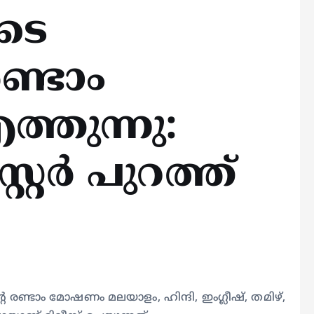
ടെ
ണ്ടാം
തുന്നു:
റർ പുറത്ത്
രണ്ടാം മോഷണം മലയാളം, ഹിന്ദി, ഇംഗ്ലീഷ്, തമിഴ്,