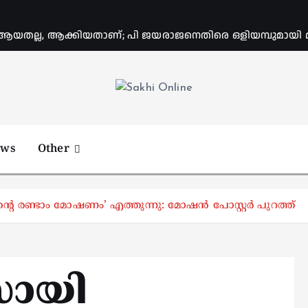
യതല്ല, ആക്കിയതാണ്; പി ജയരാജനെതിരെ ഒളിയമ്പുമായി
Online News Portal
ews
Other
രണ്ടാം മോഷണം’ എത്തുന്നു: മോഷൻ പോസ്റ്റർ പുറത്ത്
സായി