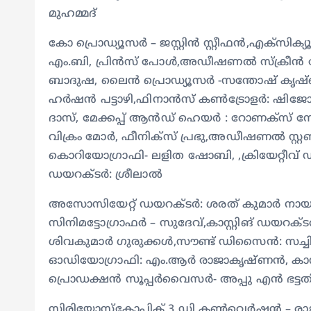
മുഹമ്മദ്‌
കോ പ്രൊഡ്യൂസർ – ജസ്റ്റിൻ സ്റ്റീഫൻ,എക്സിക്
എം.ബി, പ്രിൻസ് പോൾ,അഡീഷണൽ സ്ക്രീൻ പ്ലേ
ബാദുഷ, ലൈൻ പ്രൊഡ്യൂസർ -സന്തോഷ്‌ കൃഷ
ഹർഷൻ പട്ടാഴി,ഫിനാൻസ് കൺട്രോളർ: ഷ
ദാസ്, മേക്കപ്പ് ആൻഡ് ഹെയർ : റോണക്സ് സേവ്യർ
വിക്രം മോർ, ഫീനിക്സ് പ്രഭു,അഡീഷണൽ സ്റ്റണ്ട
കൊറിയോഗ്രാഫി- ലളിത ഷോബി, ,ക്രിയേറ്റീവ്
ഡയറക്ടർ: ശ്രീലാൽ
അസോസിയേറ്റ് ഡയറക്ടർ: ശരത് കുമാർ നായ
സിനിമട്ടോഗ്രാഫർ – സുദേവ്,കാസ്റ്റിങ് ഡയറക്
ശിവകുമാർ ഗുരുക്കൾ,സൗണ്ട് ഡിസൈൻ: സച്
ഓഡിയോഗ്രാഫി: എം.ആർ രാജാകൃഷ്ണൻ, കാസ്റ്റിം
പ്രൊഡക്ഷൻ സൂപ്പർവൈസർ- അപ്പു എൻ ഭട്ടതിരി
സ്റ്റിരിയോസ്കോപ്പിക് 3 ഡി കൺവെർഷൻ – രാജ