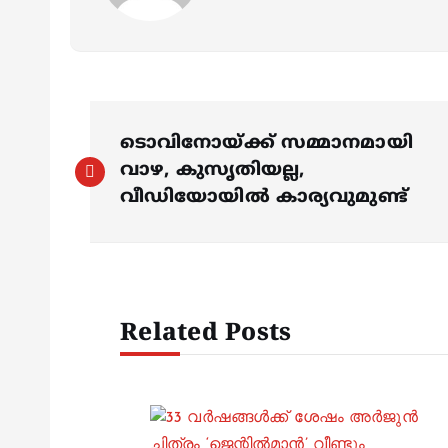
P
ടൊവിനോയ്‍ക്ക് സമ്മാനമായി
o
വാഴ, കുസൃതിയല്ല,
വീഡിയോയില്‍ കാര്യവുമുണ്ട്
s
t
Related Posts
n
a