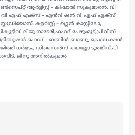
െപ്റ്റ് ആർട്ടിസ്റ്റ് – കിഷാൽ സുകുമാരൻ, വി
, വി എഫ് എക്സ് – എൻവിഷൻ വി എഫ് എക്സ്,
്റുഡിയോസ്, കളറിസ്റ്റ് – ഗ്ലെൻ കാസ്റ്റിലോ,
ൂട്ടീവ്: ലിജു നാടേരി,ഫഹദ് പേഴുംമൂട്,പ്രീവീസ് –
ഡിസ്ട്രിബൂഷൻ ഹെഡ് – ബബിൻ ബാബു, പ്രൊഡക്ഷൻ
ിത്ത് ധർമടം, ഡിസൈൻസ് -യെല്ലോ ടൂത്ത്സ്,പി
കേവീട്, ജിനു അനിൽകുമാർ