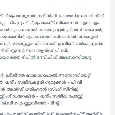
യൂട്ടീവ് പ്രൊഡ്യൂസർ: നവീൻ പി തോമസ്,ഡോ. വിനീത്
 – ദീപു പ്രദീപ്‌,പ്രോജക്ട് ഡിസൈൻ: എൻ.എം.
്ണൻ,പ്രൊഡക്ഷൻ കൺട്രോളർ: പ്രിൻസ് റാഫേൽ,
ിജോ ഡൊമനിക്,പ്രൊഡക്ഷൻ ഡിസൈൻ: ഗോകുൽ
, കോസ്റ്റ്യൂം ഡിസൈൻ: പ്രവീൺ വർമ്മ, സ്റ്റണ്ട്:
്സ് -സ്റ്റന്നർ സാം ആൻഡ് പി സി,
 ഡയറക്ടർ: ദിപിൽ ദേവ്,ചീഫ് അസോസിയേറ്റ്
ർ, ശ്രീജിത്ത് ബാലഗോപാൽ,അസോസിയേറ്റ്
ടർ: ഷനീം സയീദ്,കളരി ഗുരുക്കൾ – പി വി
ചിൻ ആൻഡ് ഹരിഹരൻ (സിംഗ് സിനിമ),
ഗ് ഡയറക്ടർ – ഷനീം സയിദ്, പോസ്റ്റ്‌
,ഡി ഐ സ്റ്റുഡിയോ – ടിന്റ്
് എം സയിദ്( റെയ്സ് 3ഡി )കോൺസപ്റ്റ് ആർട്ട് &