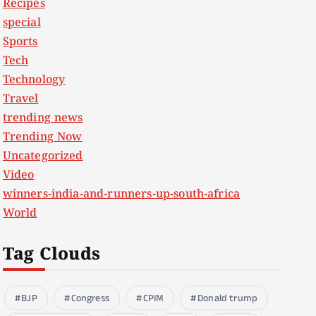
Recipes
special
Sports
Tech
Technology
Travel
trending news
Trending Now
Uncategorized
Video
winners-india-and-runners-up-south-africa
World
Tag Clouds
BJP
Congress
CPIM
Donald trump