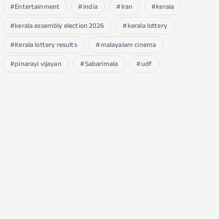
Entertainment
india
Iran
kerala
kerala assembly election 2026
kerala lottery
Kerala lottery results
malayalam cinema
pinarayi vijayan
Sabarimala
udf