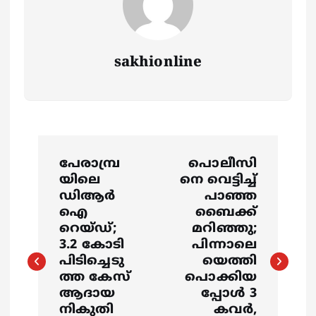
sakhionline
P
പേരാമ്പ്ര
പൊലീസി
o
യിലെ
നെ വെട്ടിച്ച്
ഡിആർ
പാഞ്ഞ
s
ഐ
ബൈക്ക്
റെയ്‌ഡ്;
മറിഞ്ഞു;
3.2 കോടി
പിന്നാലെ
t
പിടിച്ചെടു
യെത്തി
ത്ത കേസ്
പൊക്കിയ
n
ആദായ
പ്പോൾ 3
നികുതി
കവർ,