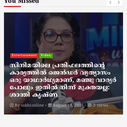
You Missed
National
ആരെയും കാണിക്കാതെ
സമ്പാദ്യം കുഴിച്ചിട്ടു, പിന്നീട് ആ
സ്ഥലം മറന്നുപോയി; ഒരു
വര്‍ഷത്തിന് ശേഷം കര്‍ഷകന്‍
കണ്ടത് നെഞ്ചുതകര്‍ക്കുന്ന
കാഴ്ച
By
sakhionline
August 10, 2026
2 views