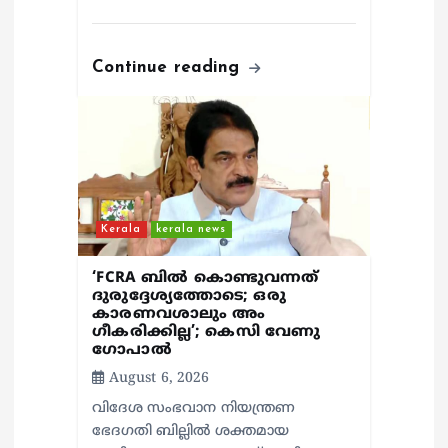
Continue reading
Kerala
kerala news
‘FCRA ബിൽ കൊണ്ടുവന്നത്
ദുരുദ്ദേശ്യത്തോടെ; ഒരു
കാരണവശാലും അം​
ഗീകരിക്കില്ല’; കെസി വേണു​
ഗോപാൽ
August 6, 2026
വിദേശ സംഭവാന നിയന്ത്രണ
ഭേദഗതി ബില്ലിൽ ശക്തമായ