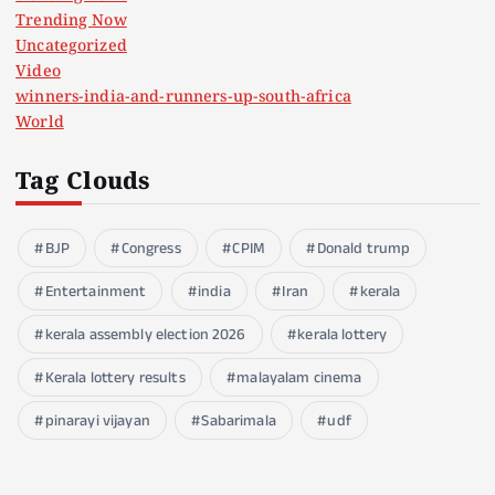
Trending Now
Uncategorized
Video
winners-india-and-runners-up-south-africa
World
Tag Clouds
BJP
Congress
CPIM
Donald trump
Entertainment
india
Iran
kerala
kerala assembly election 2026
kerala lottery
Kerala lottery results
malayalam cinema
pinarayi vijayan
Sabarimala
udf