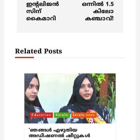
a
ഇൻ്റലിജൻ
ഒന്നിൽ 1.5
സിന്
കിലോ
v
കൈമാറി
കഞ്ചാവ്!
i
g
Related Posts
a
t
i
o
Education
Kerala
kerala news
n
‘ഞങ്ങള്‍ എഴുതിയ
അഡീഷണല്‍ ഷീറ്റുകള്‍