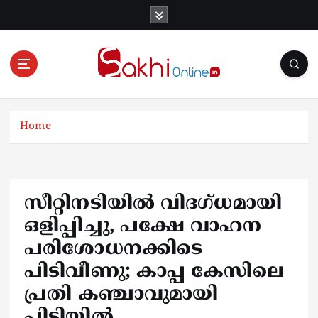
S
k
i
p
t
o
Online News Portal
c
o
Home
n
t
e
n
സീറ്റിനടിയിൽ വിദഗ്ധമായി
t
ഒളിപ്പിച്ചു, പക്ഷേ വാഹന
പരിശോധനക്കിടെ
പിടിവീണു; കാപ്പ കേസിലെ
പ്രതി കഞ്ചാവുമായി
പിടിയിൽ