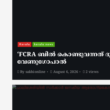
Kerala
kerala news
‘FCRA ബിൽ കൊണ്ടുവന്നത് ദു
വേണു​ഗോപാൽ
By
sakhionline
August 6, 2026
2 views