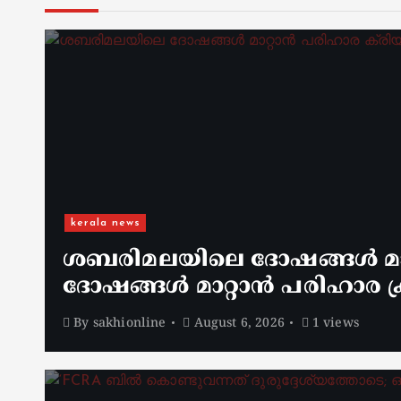
kerala news
ശബരിമലയിലെ ദോഷങ്ങൾ മാറ
ദോഷങ്ങൾ മാറ്റാൻ പരിഹാര ക്
By
sakhionline
August 6, 2026
1 views