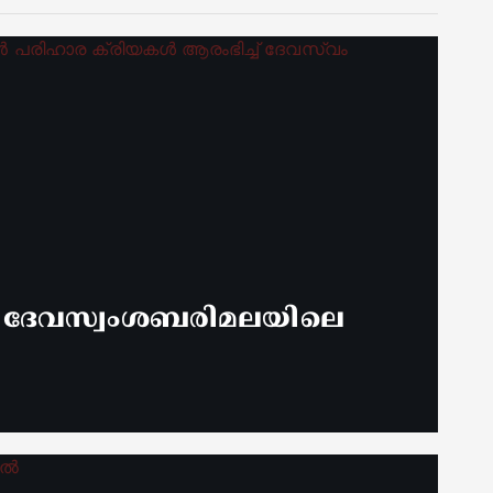
് ദേവസ്വംശബരിമലയിലെ