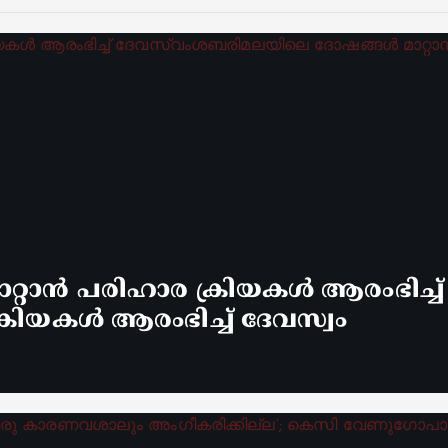
്റാൻ പരിഹാര ക്രിയകൾ ആരംഭിച്ച
രിയകൾ ആരംഭിച്ച് ദേവസ്വം