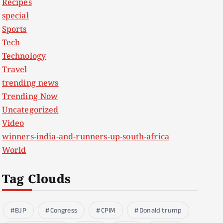
Recipes
special
Sports
Tech
Technology
Travel
trending news
Trending Now
Uncategorized
Video
winners-india-and-runners-up-south-africa
World
Tag Clouds
BJP
Congress
CPIM
Donald trump