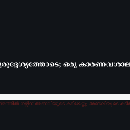
രുദ്ദേശ്യത്തോടെ; ഒരു കാരണവശാലും