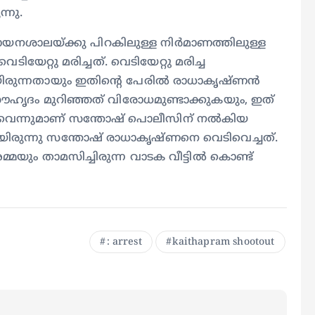
്നു.
ായനശാലയ്ക്കു പിറകിലുള്ള നിർമാണത്തിലുള്ള
ിയേറ്റു മരിച്ചത്. വെടിയേറ്റു മരിച്ച
യിരുന്നതായും ഇതിന്റെ പേരിൽ രാധാകൃഷ്ണൻ
ൗഹൃദം മുറിഞ്ഞത് വിരോധമുണ്ടാക്കുകയും, ഇത്
ുവെന്നുമാണ് സന്തോഷ് പൊലീസിന് നൽകിയ
രുന്നു സന്തോഷ് രാധാകൃഷ്ണനെ വെടിവെച്ചത്.
യും താമസിച്ചിരുന്ന വാടക വീട്ടിൽ കൊണ്ട്
: arrest
kaithapram shootout