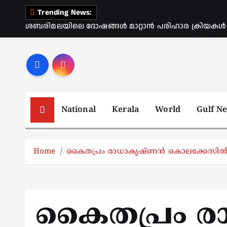
S
Trending News:
k
ശബരിമലയിലെ ദോഷങ്ങൾ മാറ്റാൻ പരിഹാര ക്രിയകൾ ആര
i
p
t
o
c
o
National
Kerala
World
Gulf N
n
t
e
Home
കൈതപ്രം രാധാകൃഷ്ണൻ കൊലക്കേസിൽ ഭാര്യ
n
t
കൈതപ്രം 