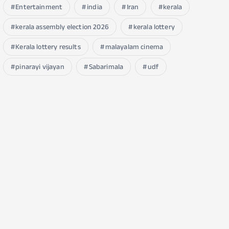
Entertainment
india
Iran
kerala
kerala assembly election 2026
kerala lottery
Kerala lottery results
malayalam cinema
pinarayi vijayan
Sabarimala
udf