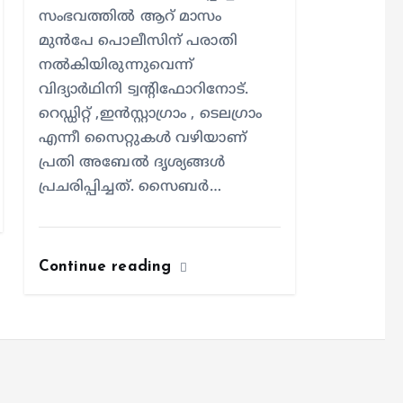
സംഭവത്തിൽ ആറ് മാസം
മുൻപേ പൊലീസിന് പരാതി
നൽകിയിരുന്നുവെന്ന്
വിദ്യാർഥിനി ട്വന്റിഫോറിനോട്.
റെഡ്ഡിറ്റ് ,ഇൻസ്റ്റാഗ്രാം , ടെലഗ്രാം
എന്നീ സൈറ്റുകൾ വഴിയാണ്
പ്രതി അബേൽ ദൃശ്യങ്ങൾ
പ്രചരിപ്പിച്ചത്. സൈബർ…
Continue reading