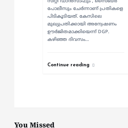
സിറ്റി ഡാൻസാഫും , സൈബർ
n
പോലീസും ചേർന്നാണ് പ്രതികളെ
പിടികൂടിയത്. കേസിലെ
മുഖ്യപ്രതിക്കായി അന്വേഷണം
ഊർജിതമാക്കിയെന്ന് DGP.
കഴിഞ്ഞ ദിവസം…
Continue reading
You Missed