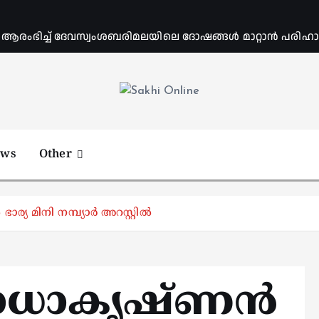
ംഭിച്ച് ദേവസ്വംശബരിമലയിലെ ദോഷങ്ങൾ മാറ്റാൻ പരിഹാര 
Online News Portal
ews
Other
 മിനി നമ്പ്യാർ അറസ്റ്റിൽ
രാധാകൃഷ്ണൻ