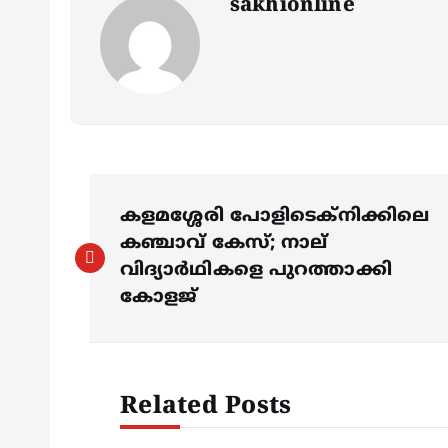
sakhionline
P
കളമശ്ശേരി പോളിടെക്നിക്കിലെ
o
കഞ്ചാവ് കേസ്; നാല്
വിദ്യാർഥികളെ പുറത്താക്കി
s
കോളജ്
t
Related Posts
n