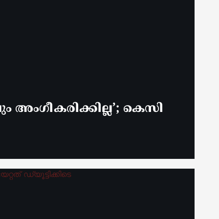
 അം​ഗീകരിക്കില്ല’; കെസി