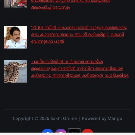
ദോഷങ്ങൾ മാറ്റാൻ പരിഹാര ക്രിയകൾ
ആരംഭിച്ച് ദേവസ്വം
by sakhionline
August 6, 2026
‘FCRA ബിൽ കൊണ്ടുവന്നത് ദുരുദ്ദേശ്യത്തോടെ;
ഒരു കാരണവശാലും അം​ഗീകരിക്കില്ല’; കെസി
വേണു​ഗോപാൽ
by sakhionline
August 6, 2026
ചാലിശേരിയില്‍ സര്‍ക്കാര്‍ ജനകീയ
ആരോഗ്യകേന്ദ്രത്തില്‍ നഴ്സിന് അണലിയുടെ
കടിയേറ്റു; അണലിയുടെ കടിയേറ്റത് ഡ്യൂട്ടിക്കിടെ
by sakhionline
August 6, 2026
Copyright © 2026 Sakhi Online | Powered by Mango