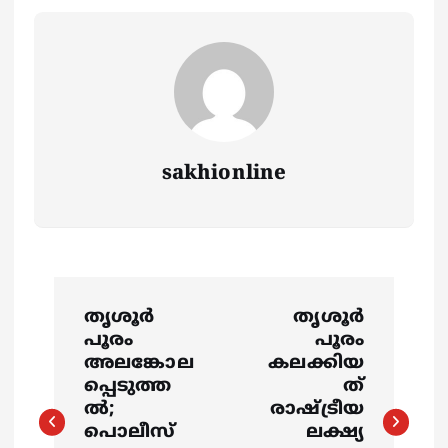
sakhionline
P
തൃശൂർ
തൃശൂര്‍
o
പൂരം
പൂരം
അലങ്കോല
കലക്കിയ
s
പ്പെടുത്ത
ത്
ൽ;
രാഷ്ട്രീയ
പൊലീസ്
ലക്ഷ്യ
t