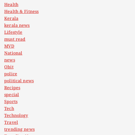
Health
Health & Fitness
Kerala
kerala news
Lifestyle
must read
MVD
National
news
Obit
police
political news
Recipes
special
Sports
Tech
Technology
Travel
trending news