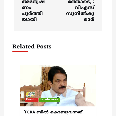
അന്വേഷ
ത്തോടെ, :
ണം
വിഎസ്
n
പൂർത്തി
സുനില്‍കു
യായി
മാര്‍
a
v
Related Posts
i
g
a
t
i
Kerala
kerala news
o
‘FCRA ബിൽ കൊണ്ടുവന്നത്