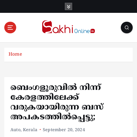
S
k
i
p
t
o
Online News Portal
c
o
Home
n
t
e
n
ബെംഗളൂരുവിൽ നിന്ന്
t
കേരളത്തിലേക്ക്
വരുകയായിരുന്ന ബസ്
അപകടത്തില്‍പ്പെട്ടു;
Auto
,
Kerala
September 20, 2024