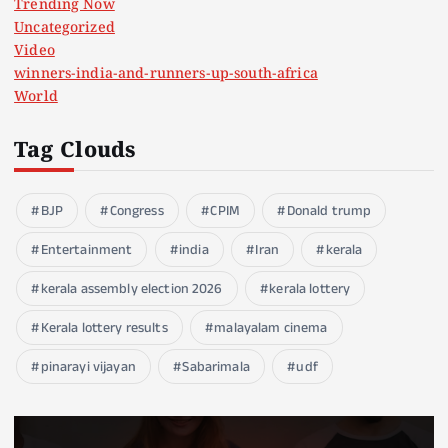
Trending Now
Uncategorized
Video
winners-india-and-runners-up-south-africa
World
Tag Clouds
BJP
Congress
CPIM
Donald trump
Entertainment
india
Iran
kerala
kerala assembly election 2026
kerala lottery
Kerala lottery results
malayalam cinema
pinarayi vijayan
Sabarimala
udf