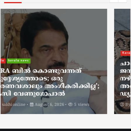
Kerala
kerala news
ചാലിശേരിയില്‍ സര്‍ക്കാര്‍
ജനകീയ ആരോഗ്യകേന്ദ്രത്തില്‍
നഴ്സിന് അണലിയുടെ കടിയേറ്റു;
അണലിയുടെ കടിയേറ്റത്
ഡ്യൂട്ടിക്കിടെ
By
sakhionline
August 6, 2026
5 views