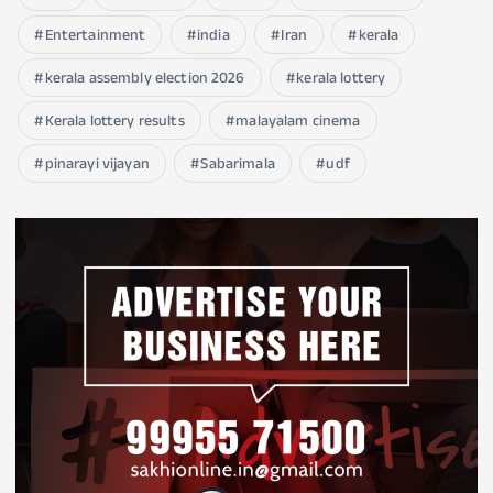
Entertainment
india
Iran
kerala
kerala assembly election 2026
kerala lottery
Kerala lottery results
malayalam cinema
pinarayi vijayan
Sabarimala
udf