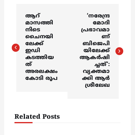
P
ആറ്
‘നരേന്ദ്ര
o
മാസത്തി
മോദി
നിടെ
പ്രഭാവമാ
s
ചൈനയി
ണ്
ലേക്ക്
ബിജെപി
ഇഡി
യിലേക്ക്
t
കടത്തിയ
ആകര്‍ഷി
ത്
ച്ചത്’:
n
അരലക്ഷം
വ്യക്തമാ
കോടി രൂപ
ക്കി ആര്‍
a
ശ്രീലേഖ
v
i
Related Posts
g