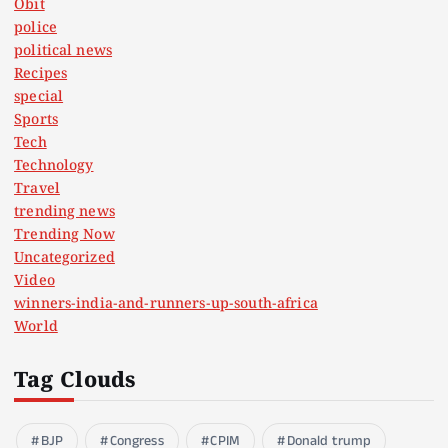
Obit
police
political news
Recipes
special
Sports
Tech
Technology
Travel
trending news
Trending Now
Uncategorized
Video
winners-india-and-runners-up-south-africa
World
Tag Clouds
BJP
Congress
CPIM
Donald trump