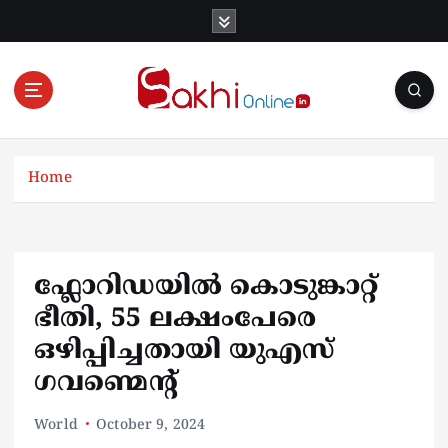
S
k
i
p
t
o
Online News Portal
c
o
Home
n
t
e
n
ഫ്ലോറിഡയിൽ കൊടുങ്കാറ്റ്
t
ഭീതി, 55 ലക്ഷംപേരെ
ഒഴിപ്പിച്ചതായി യുഎസ്
ഗവണ്മെന്റ്
World
October 9, 2024