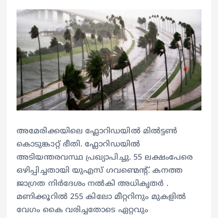
അമേരിക്കയിലെ ഫ്ലോറിഡയിൽ മിൽട്ടൺ
കൊടുങ്കാറ്റ് ഭീതി. ഫ്ലോറിഡയിൽ
അടിയന്തരവസ്ഥ പ്രഖ്യാപിച്ചു. 55 ലക്ഷംപേരെ
ഒഴിപ്പിച്ചതായി യുഎസ് ഗവണ്മെന്റ്. കനത്ത
ജാഗ്രത നിർദേശം നൽകി അധികൃതർ .
മണിക്കൂറിൽ 255 കിലോ മീറ്ററിനും മുകളിൽ
വേഗം കൈ വരിച്ചതോടെ ഏറ്റവും