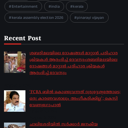
Entertainment
india
kerala
kerala assembly election 2026
pinarayi vijayan
Recent Post
ശബരിമലയിലെ ദോഷങ്ങൾ മാറ്റാൻ പരിഹാര
ക്രിയകൾ ആരംഭിച്ച് ദേവസ്വംശബരിമലയിലെ
ദോഷങ്ങൾ മാറ്റാൻ പരിഹാര ക്രിയകൾ
ആരംഭിച്ച് ദേവസ്വം
by sakhionline
August 6, 2026
‘FCRA ബിൽ കൊണ്ടുവന്നത് ദുരുദ്ദേശ്യത്തോടെ;
ഒരു കാരണവശാലും അം​ഗീകരിക്കില്ല’; കെസി
വേണു​ഗോപാൽ
by sakhionline
August 6, 2026
ചാലിശേരിയില്‍ സര്‍ക്കാര്‍ ജനകീയ