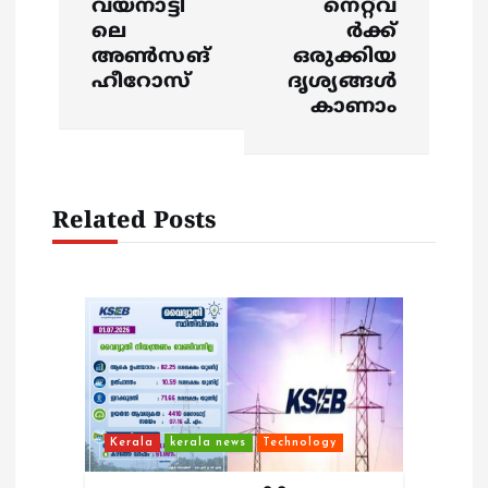
വയനാട്ടി
നെറ്റ്‌വ
a
ലെ
ര്‍ക്ക്
അണ്‍സങ്
ഒരുക്കിയ
v
ഹീറോസ്
ദൃശ്യങ്ങള്‍
കാണാം
i
g
Related Posts
a
t
i
o
n
Kerala
kerala news
Technology