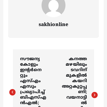
sakhionline
P
സൗജന്യ
കനത്ത
o
കോളും
മഴയിലും
ഇന്‍റര്‍നെ
ടവറിന്
s
റ്റും
മുകളില്‍
എസ്എം
കയറി
എസും
അറ്റകുറ്റപ്പ
t
പ്രഖ്യാപിച്ച്
ണി;
ബിഎസ്എ
വയനാട്ടി
n
ന്‍എല്‍;
ല്‍