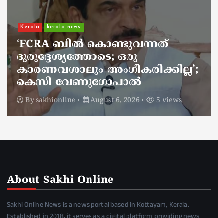
Kerala
kerala news
ചാലിശേരിയില്‍ സര്‍ക്കാര്‍
ജനകീയ ആരോഗ്യകേന്ദ്രത്തില്‍
നഴ്സിന് അണലിയുടെ കടിയേറ്റു;
അണലിയുടെ കടിയേറ്റത്
ഡ്യൂട്ടിക്കിടെ
By
sakhionline
August 6, 2026
5 views
About Sakhi Online
Sakhi Online News is a news portal based in Kottayam, Kerala.
Established in 2018, it serves as a digital platform providing news