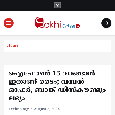
S
k
i
p
t
o
Online News Portal
c
o
Home
n
t
e
n
ഐഫോണ്‍ 15 വാങ്ങാന്‍
t
ഇതാണ് ടൈം; വമ്പന്‍
ഓഫര്‍, ബാങ്ക് ഡിസ്‌‌കൗണ്ടും
ലഭ്യം
Technology
August 3, 2024