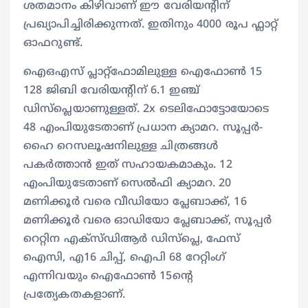
ശതമാനം കിഴിവാണ് ഈ വേരിയന്‍റിന്
പ്രഖ്യാപിച്ചിരിക്കുന്നത്. ഇതിനും 4000 രൂപ ഫ്ലാറ്റ്
ഓഫറുണ്ട്.
ഐഒഎസ് പ്ലാറ്റ്ഫോമിലുള്ള ഐഫോണ്‍ 15
128 ജിബി വേരിയന്‍റിന് 6.1 ഇഞ്ച്
ഡിസ്പ്ലെയാണുള്ളത്. 2x ടെലിഫോട്ടോയോടെ
48 എംപിയുടേതാണ് പ്രധാന ക്യാമറ. സൂപ്പര്‍-
ഹൈ റെസലൂഷനിലുള്ള ചിത്രങ്ങള്‍
പകര്‍ത്താന്‍ ഇത് സഹായകമാകും. 12
എംപിയുടേതാണ് സെല്‍ഫി ക്യാമറ. 20
മണിക്കൂര്‍ വരെ വീഡിയോ പ്ലേബാക്ക്, 16
മണിക്കൂര്‍ വരെ ഓഡിയോ പ്ലേബാക്ക്, സൂപ്പര്‍
റെറ്റിന എക്‌സ്ഡിആര്‍ ഡിസ്‌പ്ലെ, ഫേസ്
ഐസി, എ16 ചിപ്പ്, ഐപി 68 റേറ്റിംഗ്
എന്നിവയും ഐഫോണ്‍ 15ന്‍റെ
പ്രത്യേകതകളാണ്.