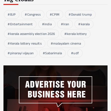
BJP
Congress
CPIM
Donald trump
Entertainment
india
Iran
kerala
kerala assembly election 2026
kerala lottery
Kerala lottery results
malayalam cinema
pinarayi vijayan
Sabarimala
udf