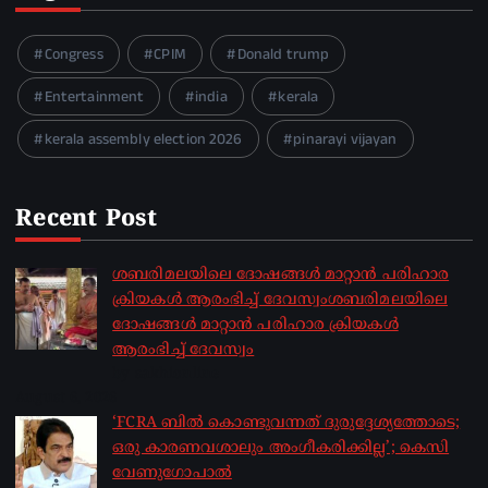
Congress
CPIM
Donald trump
Entertainment
india
kerala
kerala assembly election 2026
pinarayi vijayan
Recent Post
ശബരിമലയിലെ ദോഷങ്ങൾ മാറ്റാൻ പരിഹാര
ക്രിയകൾ ആരംഭിച്ച് ദേവസ്വംശബരിമലയിലെ
ദോഷങ്ങൾ മാറ്റാൻ പരിഹാര ക്രിയകൾ
ആരംഭിച്ച് ദേവസ്വം
by sakhionline
August 6, 2026
‘FCRA ബിൽ കൊണ്ടുവന്നത് ദുരുദ്ദേശ്യത്തോടെ;
ഒരു കാരണവശാലും അം​ഗീകരിക്കില്ല’; കെസി
വേണു​ഗോപാൽ