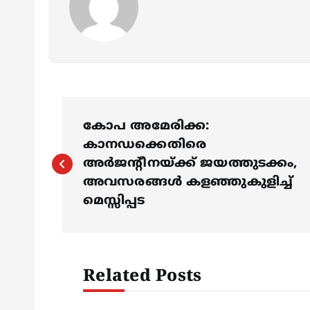
P
കോപ അമേരിക്ക:
o
കാനഡക്കെതിരെ
അര്‍ജന്‍റീനയ്ക്ക് ജയത്തുടക്കം,
s
അവസരങ്ങള്‍ കളഞ്ഞുകുളിച്ച്
മെസ്സിപ്പട
t
n
Related Posts
a