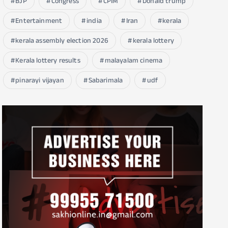
BJP
Congress
CPIM
Donald trump
Entertainment
india
Iran
kerala
kerala assembly election 2026
kerala lottery
Kerala lottery results
malayalam cinema
pinarayi vijayan
Sabarimala
udf