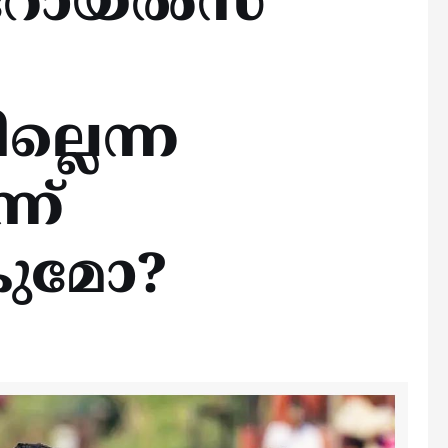
റോയല്‍സ്
ില്ലെന്ന
്ന്
കുമോ?