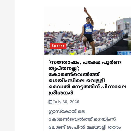
v
i
g
Sports
a
‘സന്തോഷം, പക്ഷേ പൂര്‍ണ
തൃപ്തനല്ല’;
കോമണ്‍വെല്‍ത്ത്
t
ഗെയിംസിലെ വെള്ളി
മെഡല്‍ നേട്ടത്തിന് പിന്നാലെ
i
ശ്രീശങ്കര്‍
July 30, 2026
o
ഗ്ലാസ്‌കോയിലെ
കോമണ്‍വെല്‍ത്ത് ഗെയിംസ്
n
ലോങ്ങ് ജംപില്‍ മലയാളി താരം