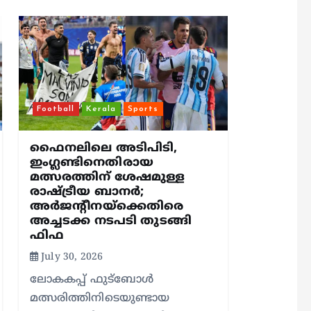
Football
Kerala
Sports
ഫൈനലിലെ അടിപിടി,
ഇംഗ്ലണ്ടിനെതിരായ
മത്സരത്തിന് ശേഷമുള്ള
രാഷ്ട്രീയ ബാനര്‍;
അര്‍ജന്റീനയ്‌ക്കെതിരെ
അച്ചടക്ക നടപടി തുടങ്ങി
ഫിഫ
July 30, 2026
ലോകകപ്പ് ഫുട്‌ബോള്‍
മത്സരിത്തിനിടെയുണ്ടായ