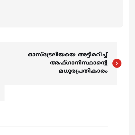
ഓസ്ട്രേലിയയെ അട്ടിമറിച്ച്
അഫ്ഗാനിസ്ഥാന്‍റെ
മധുരപ്രതികാരം