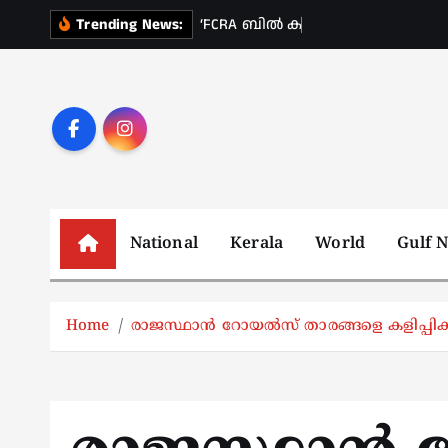
S
‘
F
C
R
A
ബ
ൽ
ക
ണ
വ
ന
Trending News:
k
i
p
t
o
c
o
n
National
Kerala
World
Gulf 
t
e
n
Home
രാജസ്ഥാന്‍ റോയല്‍സ് താരങ്ങളെ കളിപ്പിക്
t