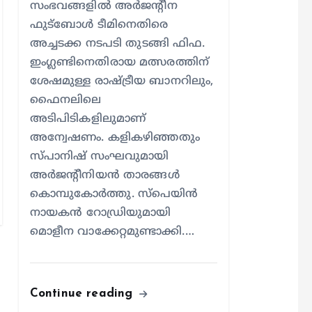
സംഭവങ്ങളില്‍ അര്‍ജന്റീന
ഫുട്‌ബോള്‍ ടീമിനെതിരെ
അച്ചടക്ക നടപടി തുടങ്ങി ഫിഫ.
ഇംഗ്ലണ്ടിനെതിരായ മത്സരത്തിന്
ശേഷമുള്ള രാഷ്ട്രീയ ബാനറിലും,
ഫൈനലിലെ
അടിപിടികളിലുമാണ്
അന്വേഷണം. കളികഴിഞ്ഞതും
സ്പാനിഷ് സംഘവുമായി
അര്‍ജന്റീനിയന്‍ താരങ്ങള്‍
കൊമ്പുകോര്‍ത്തു. സ്പെയിന്‍
നായകന്‍ റോഡ്രിയുമായി
മൊളീന വാക്കേറ്റമുണ്ടാക്കി.…
kerala news
news
കളാഴ്ച
Continue reading