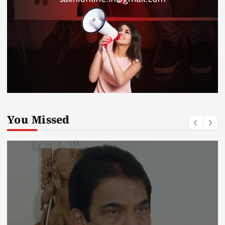
You Missed
Kerala
kerala news