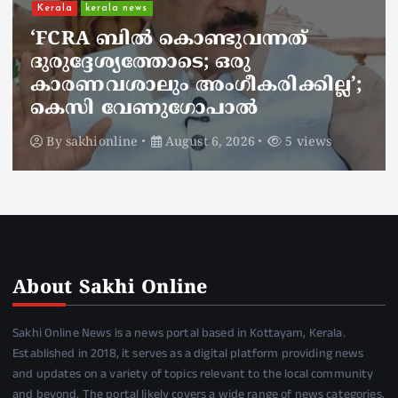
ചാലിശേരിയില്‍ സര്‍ക്കാര
്നത്
ജനകീയ ആരോഗ്യകേന്ദ്രത
നഴ്സിന് അണലിയുടെ കടി
്കില്ല’;
അണലിയുടെ കടിയേറ്റത
ഡ്യൂട്ടിക്കിടെ
5 views
By
sakhionline
August 6, 2026
About Sakhi Online
Sakhi Online News is a news portal based in Kottayam, Kerala.
Established in 2018, it serves as a digital platform providing news
and updates on a variety of topics relevant to the local community
and beyond. The portal likely covers a wide range of news categories,