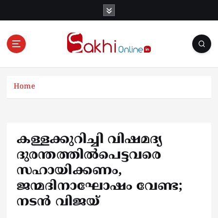
S
k
i
p
t
o
Online News Portal
c
o
Home
n
t
e
n
കള്ളക്കുറിച്ചി വിഷമദ്യ
t
ദുരന്തത്തിൽപെട്ടവരെ
സഹായിക്കണം,
ജന്മദിനാഘോഷം വേണ്ട;
നടൻ വിജയ്