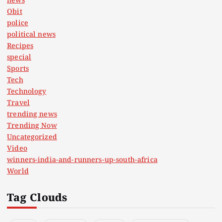
news
Obit
police
political news
Recipes
special
Sports
Tech
Technology
Travel
trending news
Trending Now
Uncategorized
Video
winners-india-and-runners-up-south-africa
World
Tag Clouds