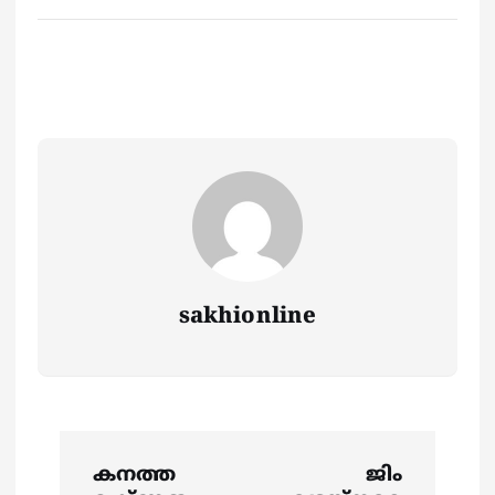
sakhionline
P
കനത്ത
ജിം