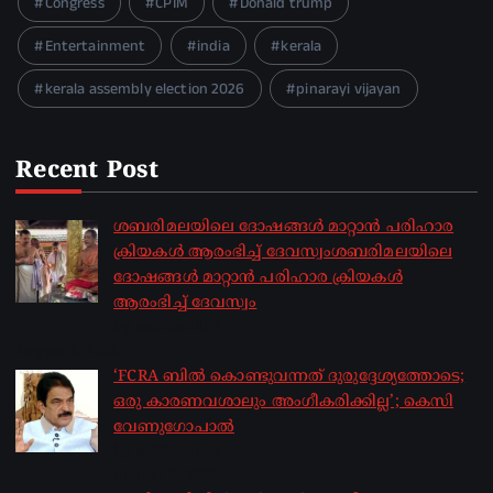
Congress
CPIM
Donald trump
Entertainment
india
kerala
kerala assembly election 2026
pinarayi vijayan
Recent Post
ശബരിമലയിലെ ദോഷങ്ങൾ മാറ്റാൻ പരിഹാര
ക്രിയകൾ ആരംഭിച്ച് ദേവസ്വംശബരിമലയിലെ
ദോഷങ്ങൾ മാറ്റാൻ പരിഹാര ക്രിയകൾ
ആരംഭിച്ച് ദേവസ്വം
by sakhionline
August 6, 2026
‘FCRA ബിൽ കൊണ്ടുവന്നത് ദുരുദ്ദേശ്യത്തോടെ;
ഒരു കാരണവശാലും അം​ഗീകരിക്കില്ല’; കെസി
വേണു​ഗോപാൽ
by sakhionline
August 6, 2026