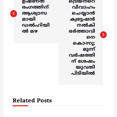
o
ഉഷ്‌ണത
ട്രെയ്നറെ
രംഗത്തിന്
വിവാഹം
s
ആശ്വാസ
ചെയ്യാൻ
മായി
ക്വട്ടേഷൻ
ഡൽഹിയി
നൽകി
t
ൽ മഴ
ഭർത്താവി
നെ
n
കൊന്നു;
മൂന്ന്
a
വർഷത്തി
ന് ശേഷം
v
യുവതി
പിടിയിൽ
i
g
Related Posts
a