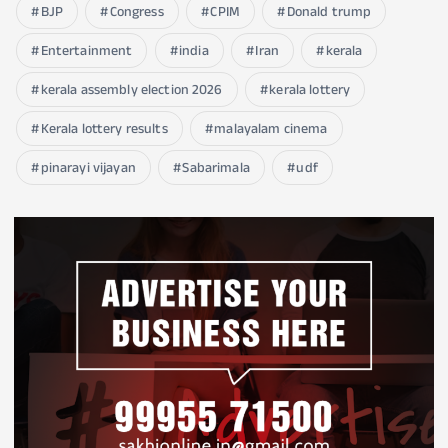
BJP
Congress
CPIM
Donald trump
Entertainment
india
Iran
kerala
kerala assembly election 2026
kerala lottery
Kerala lottery results
malayalam cinema
pinarayi vijayan
Sabarimala
udf