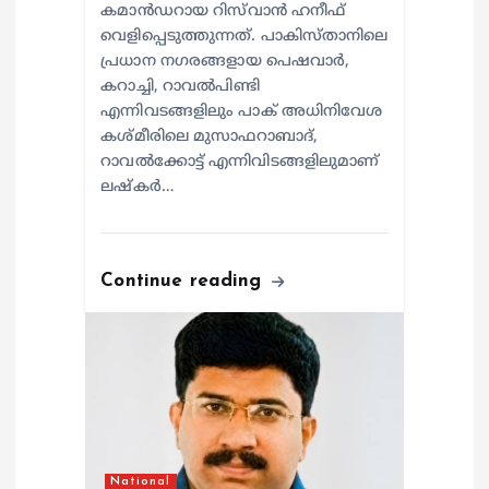
കമാൻഡറായ റിസ്‌വാൻ ഹനീഫ്
വെളിപ്പെടുത്തുന്നത്. പാകിസ്താനിലെ
പ്രധാന നഗരങ്ങളായ പെഷവാർ,
കറാച്ചി, റാവൽപിണ്ടി
എന്നിവടങ്ങളിലും പാക് അധിനിവേശ
കശ്മീരിലെ മുസാഫറാബാദ്,
റാവൽക്കോട്ട് എന്നിവിടങ്ങളിലുമാണ്
ലഷ്കർ…
Continue reading
National