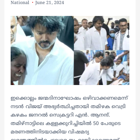
National
June 21, 2024
ഇക്കൊല്ലം ജന്മദിനാഘോഷം ഒഴിവാക്കണമെന്ന്
നടൻ വിജയ് അഭ്യർത്ഥിച്ചതായി തമിഴക വെട്രി
കഴകം ജനറൽ സെക്രട്ടറി എൻ. ആനന്ദ്.
തമിഴ്നാട്ടിലെ കള്ളക്കുറിച്ചിയിൽ 50 പേരുടെ
മരണത്തിനിടയാക്കിയ വിഷമദ്യ