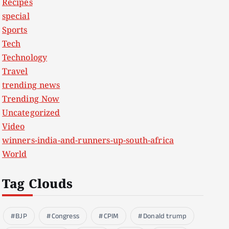
Recipes
special
Sports
Tech
Technology
Travel
trending news
Trending Now
Uncategorized
Video
winners-india-and-runners-up-south-africa
World
Tag Clouds
BJP
Congress
CPIM
Donald trump