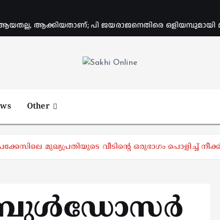
യതല്ല, ആക്കിയതാണ്; പി ജയരാജനെതിരെ ഒളിയമ്പുമായി
Online News Portal
ews
Other
ിലെ മുഖ്യപ്രതിയുടെ വീടിന്റെ ഒരുഭാഗം പൊളിച്ച് നീക്ക
ൽ ബുൾഡോസർ