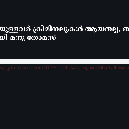
്ളവർ ക്രിമിനലുകൾ ആയതല്ല, ആ
യി മനു തോമസ്