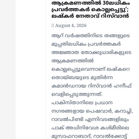
ആക്രമണത്തിൽ 30ലധികം
a
പ്രവർത്തകർ കൊല്ലപ്പെ‍ട്ടു’;
ലഷ്കർ നേതാവ് റിസ്‌വാൻ
t
August 4, 2026
ആറ് വർഷത്തിനിടെ തങ്ങളുടെ
i
മുപ്പതിലധികം പ്രവർത്തകർ
അജ്ഞാത തോക്കുധാരികളുടെ
o
ആക്രമണത്തിൽ
കൊല്ലപ്പെട്ടുവെന്നാണ് ലഷ്കറെ
n
തൊയ്ബയുടെ മുതിർന്ന
കമാൻഡറായ റിസ്‌വാൻ ഹനീഫ്
വെളിപ്പെടുത്തുന്നത്.
പാകിസ്താനിലെ പ്രധാന
നഗരങ്ങളായ പെഷവാർ, കറാച്ചി,
റാവൽപിണ്ടി എന്നിവടങ്ങളിലും
പാക് അധിനിവേശ കശ്മീരിലെ
മുസാഫറാബാദ്, റാവൽക്കോട്ട്