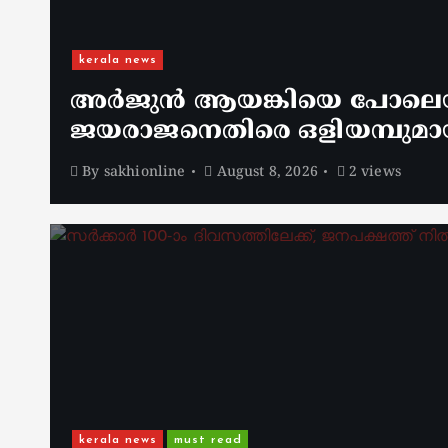
kerala news
അർജുൻ ആയങ്കിയെ പോലെയുള
ജയരാജനെതിരെ ഒളിയമ്പുമാ
By
sakhionline
August 8, 2026
2 views
kerala news
must read