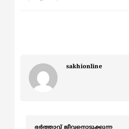
sakhionline
P
ഭര്‍ത്താവ് ജീവനൊടുക്കുന്ന