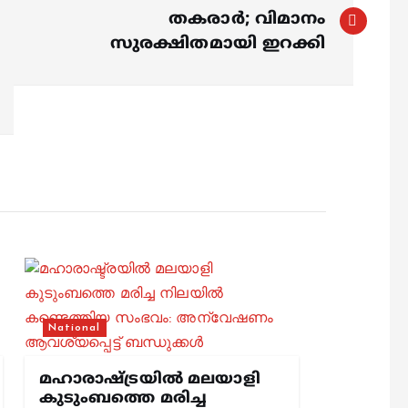
തകരാർ; വിമാനം
സുരക്ഷിതമായി ഇറക്കി
National
മഹാരാഷ്ട്രയിൽ മലയാളി
കുടുംബത്തെ മരിച്ച