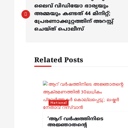
o
ലൈവ് വിഡിയോ ഭാര്യയും
അമ്മയും കണ്ടത് 44 മിനിറ്റ്;
s
പ്രേരണാക്കുറ്റത്തിന് അറസ്റ്റ്
ചെയ്ത് പൊലീസ്
t
n
Related Posts
a
v
i
National
g
‘ആറ് വർഷത്തിനിടെ
അജ്ഞാതന്റെ