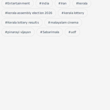
Entertainment
india
Iran
kerala
kerala assembly election 2026
kerala lottery
Kerala lottery results
malayalam cinema
pinarayi vijayan
Sabarimala
udf