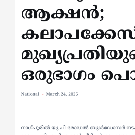
ആക്ഷൻ;
കലാപക്കേസ
മുഖ്യപ്രതിയു
ഒരുഭാഗം പൊളി
National
March 24, 2025
നാഗ്പൂരിൽ യു പി മോഡൽ ബുൾഡോസർ നടപ