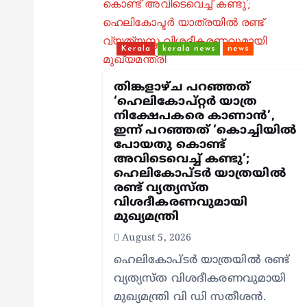
g
a
Kerala
kerala news
news
t
തിങ്കളാഴ്ച പറഞ്ഞത്
‘ഹെലികോപ്റ്റർ യാത്ര
നിക്ഷേപകരെ കാണാൻ’,
i
ഇന്ന് പറഞ്ഞത് ‘കൊച്ചിയിൽ
പോയതു കൊണ്ട്
അവിടെവെച്ച് കണ്ടു’;
o
ഹെലികോപ്ടർ യാത്രയിൽ
രണ്ട് വ്യത്യസ്ത
n
വിശദീകരണവുമായി
മുഖ്യമന്ത്രി
August 5, 2026
ഹെലികോപ്ടർ യാത്രയിൽ രണ്ട്
വ്യത്യസ്ത വിശദീകരണവുമായി
മുഖ്യമന്ത്രി വി ഡി സതീശൻ.