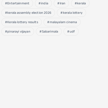
Entertainment
india
Iran
kerala
kerala assembly election 2026
kerala lottery
Kerala lottery results
malayalam cinema
pinarayi vijayan
Sabarimala
udf