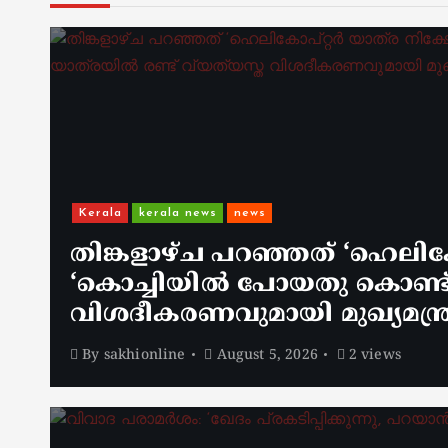
Kerala
kerala news
news
തിങ്കളാഴ്ച പറഞ്ഞത് ‘ഹെലിക
‘കൊച്ചിയിൽ പോയതു കൊണ്ട് അ
വിശദീകരണവുമായി മുഖ്യമന്ത്
By
sakhionline
August 5, 2026
2 views