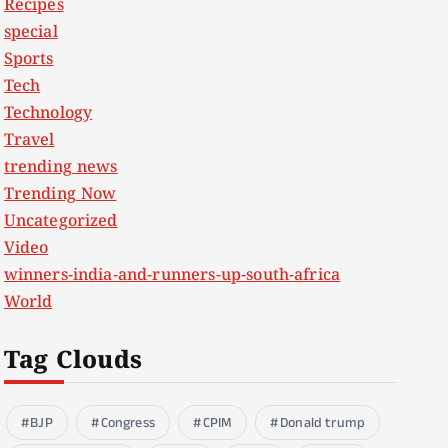
Recipes
special
Sports
Tech
Technology
Travel
trending news
Trending Now
Uncategorized
Video
winners-india-and-runners-up-south-africa
World
Tag Clouds
BJP
Congress
CPIM
Donald trump