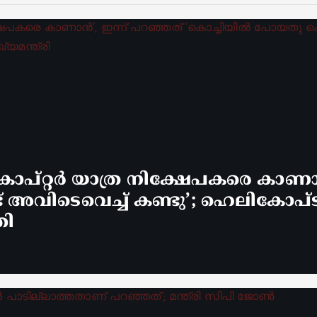
ോപ്റ്റർ യാത്ര നിക്ഷേപകരെ കാണാ
വിടെവെച്ച് കണ്ടു’; ഹെലികോപ്ടർ 
രി