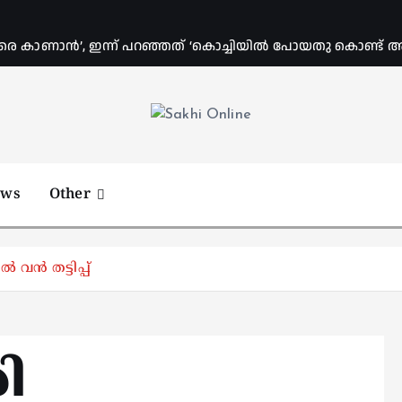
രെ കാണാൻ’, ഇന്ന് പറഞ്ഞത് ‘കൊച്ചിയിൽ പോയതു കൊണ്ട് അവിട
Online News Portal
ews
Other
 വൻ തട്ടിപ്പ്
ി