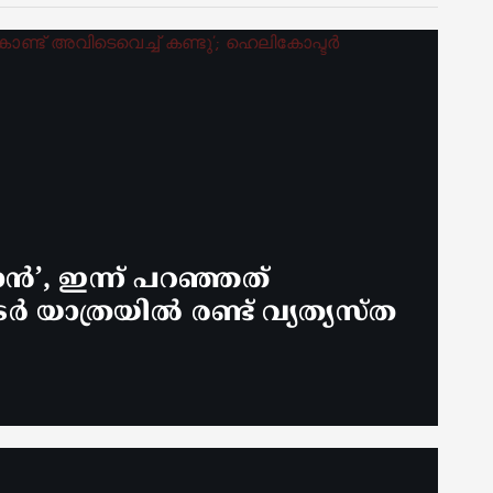
ൻ’, ഇന്ന് പറഞ്ഞത്
യാത്രയിൽ രണ്ട് വ്യത്യസ്ത