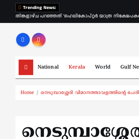
S
Trending News:
k
തിങ്കളാഴ്ച പറഞ്ഞത് ‘ഹെലികോപ്റ്റർ യാത്ര നിക്ഷേപക
i
p
t
o
c
o
National
Kerala
World
Gulf N
n
t
e
Home
നെടുമ്പാശ്ശേരി വിമാനത്താവളത്തിന്റെ പേരിൽ
n
t
നെടുമ്പാശ്ശേര