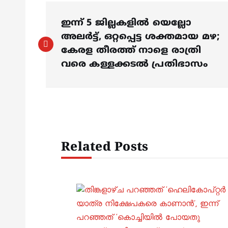
P
ഇന്ന് 5 ജില്ലകളിൽ യെല്ലോ
o
അലർട്ട്, ഒറ്റപ്പെട്ട ശക്തമായ മഴ;
കേരള തീരത്ത്‌ നാളെ രാത്രി
s
വരെ കള്ളക്കടൽ പ്രതിഭാസം
t
n
Related Posts
a
v
i