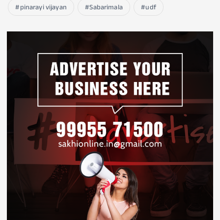
pinarayi vijayan
Sabarimala
udf