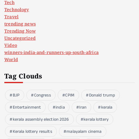
Tech
Technology
Travel
trending news
Trending Now
Uncategorized
Video
winners-india-and-runners-up-south-africa
World
Tag Clouds
BJP
Congress
CPIM
Donald trump
Entertainment
india
Iran
kerala
kerala assembly election 2026
kerala lottery
Kerala lottery results
malayalam cinema