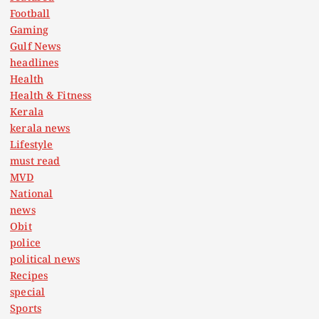
Football
Gaming
Gulf News
headlines
Health
Health & Fitness
Kerala
kerala news
Lifestyle
must read
MVD
National
news
Obit
police
political news
Recipes
special
Sports