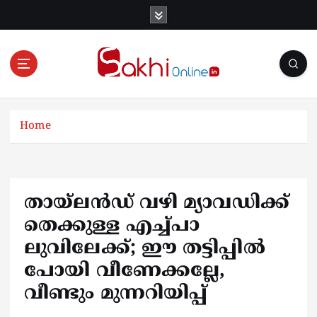
S
k
i
p
t
o
Online News Portal
c
o
Home
n
t
e
n
തായ്‌ലൻഡ് വഴി മ്യാവഡിക്ക്
t
തെക്കുള്ള എച്ച്‌പാ
ലുവിലേക്ക്; ഈ തട്ടിപ്പിൽ
പോയി വീണേക്കല്ലേ,
വീണ്ടും മുന്നറിയിപ്പ്