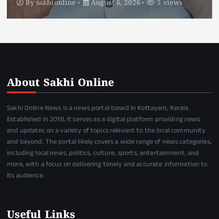
By
sakhionline
August 6, 2026
4 views
About Sakhi Online
Sakhi Online News is a news portal based in Kottayam, Kerala.
Established in 2018, it serves as a digital platform providing news
and updates on a variety of topics relevant to the local community
and beyond. The portal likely covers a wide range of news categories,
including local news, politics, culture, sports, entertainment, and
more, with a focus on delivering timely and accurate information to
its audience.
Useful Links