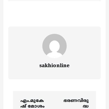
sakhionline
P
എം.മുകേ
ഭരണവിരു
o
ഷ് മോശം
ദ്ധ