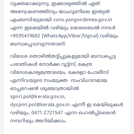
വ്യക്തമാക്കുന്നു. ഇക്കാര്യത്തില്‍ ഏത്
അന്വേഷണത്തിനും യാംഗൂണിലെ ഇന്ത്യന്‍
എംബസിയുമായി cons.yangon@mea.gov.in
എന്ന ഇമെയിൽ വഴിയും മൊബൈൽ നമ്പർ
+9595419602 (WhatsApp/Viber/Signal) വഴിയും
ബന്ധപ്പെടാവുന്നതാണ്.
വിദേശ തൊഴിൽതട്ടിപ്പുകളുമായി ബന്ധപ്പെട്ട
പരാതികള്‍ നോര്‍ക്ക റൂട്ട്സ്, കേന്ദ്ര
വിദേശകാര്യമന്ത്രാലയം, കേരളാ പോലീസ്
എന്നിവയുടെ സംയുക്ത സംവിധാനമായ
ഓപ്പറേഷന്‍ ശുഭയാത്രായില്‍
spnri.pol@kerala.gov.in,
dyspnri.pol@kerala.gov.in എന്നീ ഇ മെയിലുകള്‍
വഴിയും, 0471-2721547 എന്ന ഹെല്‍പ്പ്‌ലൈന്‍
നമ്പറിലും അറിയിക്കാം.