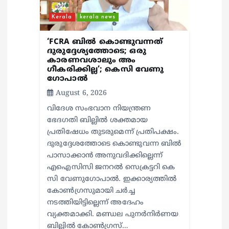
i
Kerala
kerala news
o
‘FCRA ബിൽ കൊണ്ടുവന്നത്
ദുരുദ്ദേശ്യത്തോടെ; ഒരു
കാരണവശാലും അം​
n
ഗീകരിക്കില്ല’; കെസി വേണു​
ഗോപാൽ
August 6, 2026
വിദേശ സംഭവാന നിയന്ത്രണ
ഭേദഗതി ബില്ലിൽ ശക്തമായ
പ്രതിഷേധം തുടരുമെന്ന് പ്രതിപക്ഷം.
ദുരുദ്ദേശത്തോടെ കൊണ്ടുവന്ന ബിൽ
പാസാക്കാൻ അനുവദിക്കില്ലെന്ന്
എഐസിസി ജനറൽ സെക്രട്ടറി കെ
സി വേണുഗോപാൽ. ഇക്കാര്യത്തിൽ
കോൺഗ്രസുമായി ചർച്ച
നടത്തിയിട്ടില്ലെന്ന് അദേഹം
വ്യക്തമാക്കി. മണ്ഡല പുനർനിർണയ
ബില്ലിൽ കോൺഗ്രസ്…