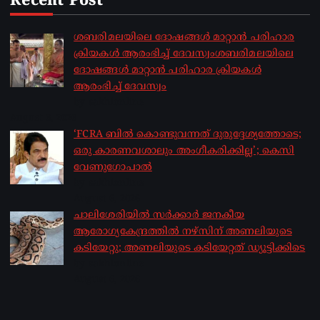
Recent Post
ശബരിമലയിലെ ദോഷങ്ങൾ മാറ്റാൻ പരിഹാര
ക്രിയകൾ ആരംഭിച്ച് ദേവസ്വംശബരിമലയിലെ
ദോഷങ്ങൾ മാറ്റാൻ പരിഹാര ക്രിയകൾ
ആരംഭിച്ച് ദേവസ്വം
by sakhionline
August 6, 2026
‘FCRA ബിൽ കൊണ്ടുവന്നത് ദുരുദ്ദേശ്യത്തോടെ;
ഒരു കാരണവശാലും അം​ഗീകരിക്കില്ല’; കെസി
വേണു​ഗോപാൽ
by sakhionline
August 6, 2026
ചാലിശേരിയില്‍ സര്‍ക്കാര്‍ ജനകീയ
ആരോഗ്യകേന്ദ്രത്തില്‍ നഴ്സിന് അണലിയുടെ
കടിയേറ്റു; അണലിയുടെ കടിയേറ്റത് ഡ്യൂട്ടിക്കിടെ
by sakhionline
August 6, 2026