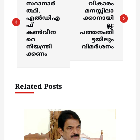
സ്ഥാനാർ
വികാരം
s
ത്ഥി,
മനസ്സിലാ
എൽഡിഎ
ക്കാനായി
ഫ്
ല്ല;
t
കൺവീന
പത്തനംതി
റെ
ട്ടയിലും
n
നിയന്ത്രി
വിമർശനം
ക്കണം
a
v
Related Posts
i
g
a
t