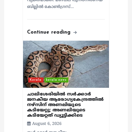
വ്യക്തമാക്കി. മണ്ഡല പുനർനിർണയ
ബില്ലിൽ കോൺഗ്രസ്…
Continue reading
Kerala
kerala news
ചാലിശേരിയില്‍ സര്‍ക്കാര്‍
ജനകീയ ആരോഗ്യകേന്ദ്രത്തില്‍
നഴ്സിന് അണലിയുടെ
കടിയേറ്റു; അണലിയുടെ
കടിയേറ്റത് ഡ്യൂട്ടിക്കിടെ
August 6, 2026