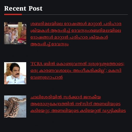
Recent Post
ശബരിമലയിലെ ദോഷങ്ങൾ മാറ്റാൻ പരിഹാര
ക്രിയകൾ ആരംഭിച്ച് ദേവസ്വംശബരിമലയിലെ
ദോഷങ്ങൾ മാറ്റാൻ പരിഹാര ക്രിയകൾ
ആരംഭിച്ച് ദേവസ്വം
by sakhionline
August 6, 2026
‘FCRA ബിൽ കൊണ്ടുവന്നത് ദുരുദ്ദേശ്യത്തോടെ;
ഒരു കാരണവശാലും അം​ഗീകരിക്കില്ല’; കെസി
വേണു​ഗോപാൽ
by sakhionline
August 6, 2026
ചാലിശേരിയില്‍ സര്‍ക്കാര്‍ ജനകീയ
ആരോഗ്യകേന്ദ്രത്തില്‍ നഴ്സിന് അണലിയുടെ
കടിയേറ്റു; അണലിയുടെ കടിയേറ്റത് ഡ്യൂട്ടിക്കിടെ
by sakhionline
August 6, 2026