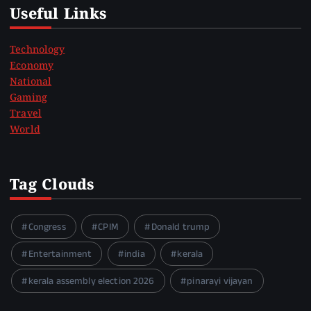
Useful Links
Technology
Economy
National
Gaming
Travel
World
Tag Clouds
Congress
CPIM
Donald trump
Entertainment
india
kerala
kerala assembly election 2026
pinarayi vijayan