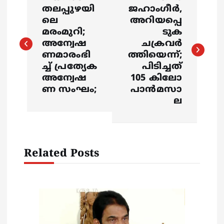
o
തലപ്പുഴയി
ജഹാം​ഗീ‍ർ,
ലെ
അറിയപ്പെ
s
മരംമുറി;
ടുക
അന്വേഷ
ചക്രവർ
ണമാരംഭി
ത്തിയെന്ന്;
t
ച്ച് പ്രത്യേക
പിടിച്ചത്
അന്വേഷ
105 കിലോ
n
ണ സംഘം;
പാൻമസാ
ല
a
v
Related Posts
i
g
a