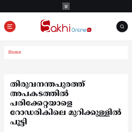
S
k
i
p
t
o
Online News Portal
c
o
Home
n
t
e
n
തിരുവനന്തപുരത്ത്
t
അപകടത്തിൽ
പരിക്കേറ്റയാളെ
റോഡരികിലെ മുറിക്കുള്ളിൽ
പൂട്ടി