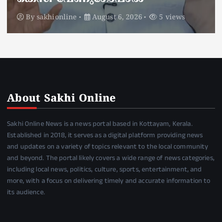
By
sakhionline
August 6, 2026
4 views
About Sakhi Online
Sakhi Online News is a news portal based in Kottayam, Kerala.
Established in 2018, it serves as a digital platform providing news
and updates on a variety of topics relevant to the local community
and beyond. The portal likely covers a wide range of news categories,
including local news, politics, culture, sports, entertainment, and
more, with a focus on delivering timely and accurate information to
its audience.