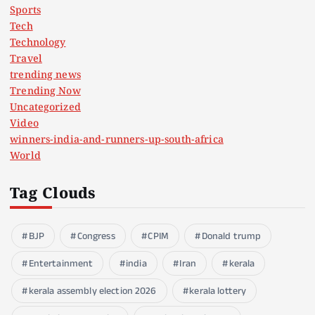
Sports
Tech
Technology
Travel
trending news
Trending Now
Uncategorized
Video
winners-india-and-runners-up-south-africa
World
Tag Clouds
BJP
Congress
CPIM
Donald trump
Entertainment
india
Iran
kerala
kerala assembly election 2026
kerala lottery