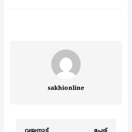
sakhionline
P
വയനാട്
പേര്