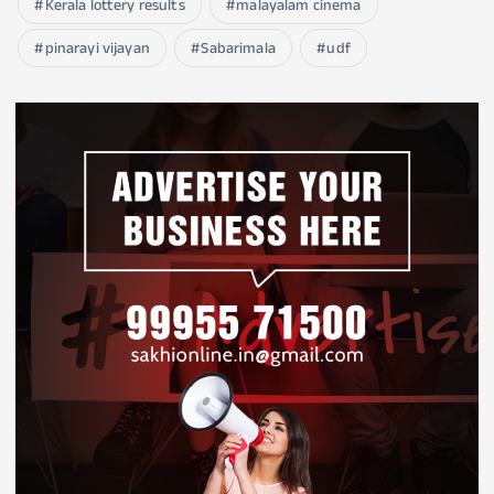
Kerala lottery results
malayalam cinema
pinarayi vijayan
Sabarimala
udf