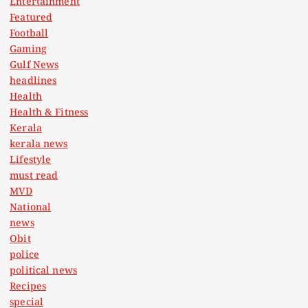
Entertainment
Featured
Football
Gaming
Gulf News
headlines
Health
Health & Fitness
Kerala
kerala news
Lifestyle
must read
MVD
National
news
Obit
police
political news
Recipes
special