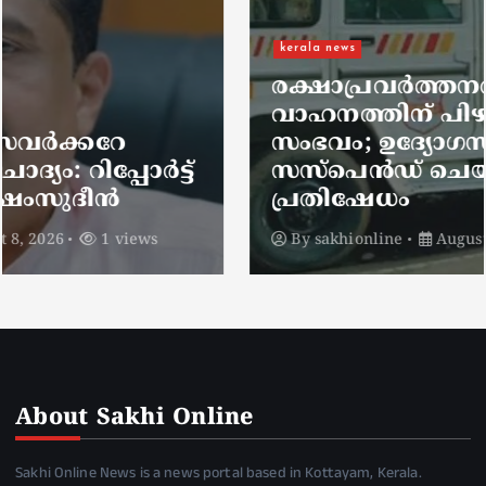
kerala news
രക്ഷാപ്രവർത്തനത്തിന് പോയ
വാഹനത്തിന് പിഴയിടാക്കിയ
സംഭവം; ഉദ്യോഗസ്ഥനെ
സസ്പെൻഡ് ചെയ്തതിൽ
പ്രതിഷേധം
By
sakhionline
August 8, 2026
1 views
About Sakhi Online
Sakhi Online News is a news portal based in Kottayam, Kerala.