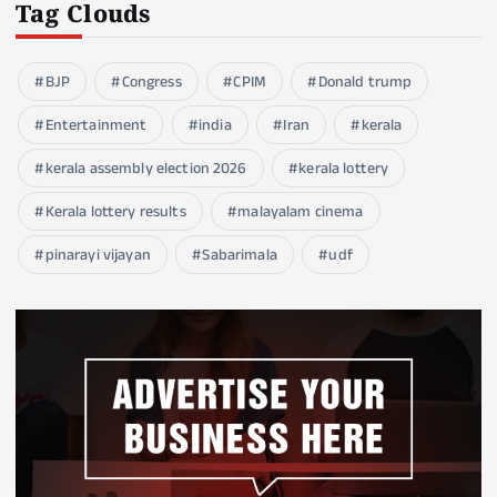
Tag Clouds
BJP
Congress
CPIM
Donald trump
Entertainment
india
Iran
kerala
kerala assembly election 2026
kerala lottery
Kerala lottery results
malayalam cinema
pinarayi vijayan
Sabarimala
udf