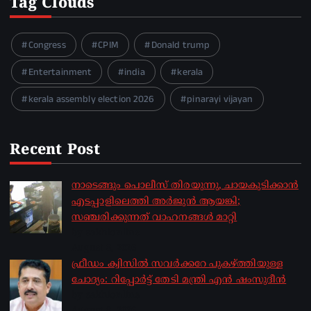
Tag Clouds
Congress
CPIM
Donald trump
Entertainment
india
kerala
kerala assembly election 2026
pinarayi vijayan
Recent Post
നാടെങ്ങും പൊലീസ് തിരയുന്നു, ചായകുടിക്കാൻ
എടപ്പാളിലെത്തി അർജുൻ ആയങ്കി;
സഞ്ചരിക്കുന്നത് വാഹനങ്ങൾ മാറ്റി
by sakhionline
August 8, 2026
ഫ്രീഡം ക്വിസിൽ സവർക്കറേ പുകഴ്ത്തിയുള്ള
ചോദ്യം: റിപ്പോർട്ട് തേടി മന്ത്രി എൻ ഷംസുദീൻ
by sakhionline