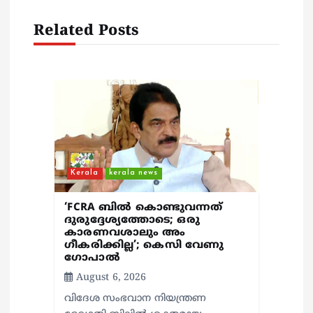
v
Related Posts
i
g
a
t
i
Kerala
kerala news
o
‘FCRA ബിൽ കൊണ്ടുവന്നത്
ദുരുദ്ദേശ്യത്തോടെ; ഒരു
കാരണവശാലും അം​
n
ഗീകരിക്കില്ല’; കെസി വേണു​
ഗോപാൽ
August 6, 2026
വിദേശ സംഭവാന നിയന്ത്രണ