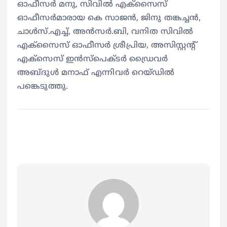
ഓഫീസർ മനു, സിവിൽ എക്സൈസ്
ഓഫീസർമാരായ കെ സാജൻ, ജിനു തങ്കച്ചൻ,
ചാൾസ്.എച്ച്, അൻസർ.ബി, വനിത സിവിൽ
എക്സൈസ് ഓഫീസർ ശ്രീപ്രിയ, അസിസ്റ്റന്റ്
എക്സെസ് ഇൻസ്പെക്ടർ ഡ്രൈവർ
അബ്ദുൾ മനാഫ് എന്നിവർ റെയ്‌ഡിൽ
പങ്കെടുത്തു.