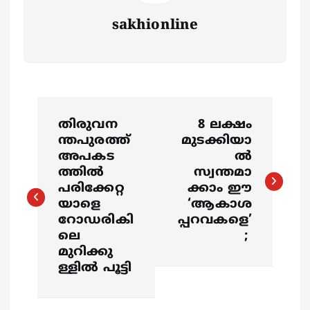
sakhionline
P
തിരുവന
8 ലക്ഷം
o
ന്തപുരത്ത്
മുടക്കിയാ
അപകട
ൽ
s
ത്തിൽ
സ്വന്തമാ
പരിക്കേറ്റ
ക്കാം ഈ
യാളെ
‘ആകാശ
t
റോഡരികി
പ്പറവകളെ’
ലെ
;
n
മുറിക്കു
ള്ളിൽ പൂട്ടി
a