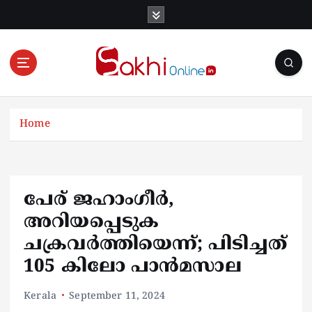
S
k
i
p
t
o
Online News Portal
c
o
Home
n
t
e
n
പേര് ജഹാം​ഗീ‍ർ,
t
അറിയപ്പെടുക
ചക്രവർത്തിയെന്ന്; പിടിച്ചത്
105 കിലോ പാൻമസാല
Kerala
September 11, 2024