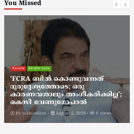
You Missed
Kerala
kerala news
ചാലിശേരിയില്‍ സര്‍ക്കാര്‍
ജനകീയ ആരോഗ്യകേന്ദ്രത്തില്‍
നഴ്സിന് അണലിയുടെ കടിയേറ്റു;
അണലിയുടെ കടിയേറ്റത്
ഡ്യൂട്ടിക്കിടെ
By
sakhionline
August 6, 2026
5 views