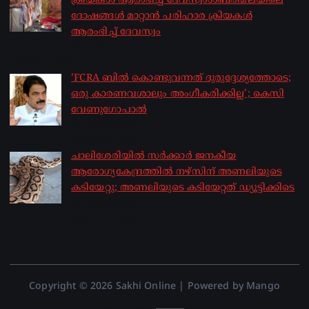
ക്രിയകൾ ആരംഭിച്ച് ദേവസ്വംശബരിമലയിലെ
ദോഷങ്ങൾ മാറ്റാൻ പരിഹാര ക്രിയകൾ
ആരംഭിച്ച് ദേവസ്വം
by sakhionline
August 6, 2026
‘FCRA ബിൽ കൊണ്ടുവന്നത് ദുരുദ്ദേശ്യത്തോടെ;
ഒരു കാരണവശാലും അം​ഗീകരിക്കില്ല’; കെസി
വേണു​ഗോപാൽ
by sakhionline
August 6, 2026
ചാലിശേരിയില്‍ സര്‍ക്കാര്‍ ജനകീയ
ആരോഗ്യകേന്ദ്രത്തില്‍ നഴ്സിന് അണലിയുടെ
കടിയേറ്റു; അണലിയുടെ കടിയേറ്റത് ഡ്യൂട്ടിക്കിടെ
by sakhionline
August 6, 2026
Copyright © 2026 Sakhi Online | Powered by Mango