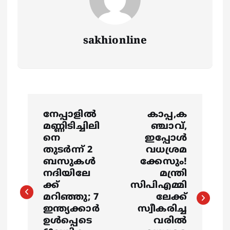
sakhionline
P
നേപ്പാളിൽ
കാപ്പ,ക
o
മണ്ണിടിച്ചിലി
ഞ്ചാവ്,
നെ
ഇപ്പോൾ
s
തുടർന്ന് 2
വധശ്രമ
ബസുകൾ
ക്കേസും!
നദിയിലേ
മന്ത്രി
t
ക്ക്
സിപിഎമ്മി
മറിഞ്ഞു; 7
ലേക്ക്
n
ഇന്ത്യക്കാർ
സ്വീകരിച്ച
ഉള്‍പ്പെടെ
വരിൽ