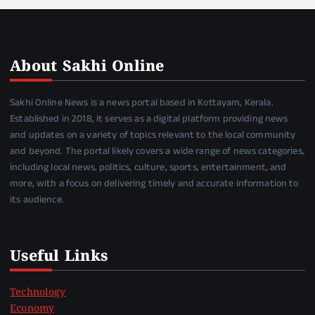
About Sakhi Online
Sakhi Online News is a news portal based in Kottayam, Kerala.
Established in 2018, it serves as a digital platform providing news
and updates on a variety of topics relevant to the local community
and beyond. The portal likely covers a wide range of news categories,
including local news, politics, culture, sports, entertainment, and
more, with a focus on delivering timely and accurate information to
its audience.
Useful Links
Technology
Economy