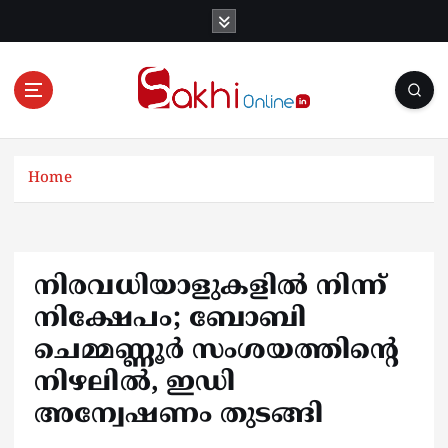
S
k
i
p
t
o
Online News Portal
c
o
Home
n
t
e
n
നിരവധിയാളുകളിൽ നിന്ന്
t
നിക്ഷേപം; ബോബി
ചെമ്മണ്ണൂർ സംശയത്തിന്റെ
നിഴലിൽ, ഇഡി
അന്വേഷണം തുടങ്ങി