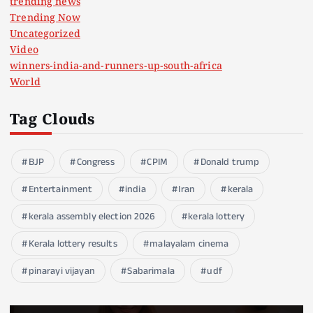
trending news
Trending Now
Uncategorized
Video
winners-india-and-runners-up-south-africa
World
Tag Clouds
BJP
Congress
CPIM
Donald trump
Entertainment
india
Iran
kerala
kerala assembly election 2026
kerala lottery
Kerala lottery results
malayalam cinema
pinarayi vijayan
Sabarimala
udf