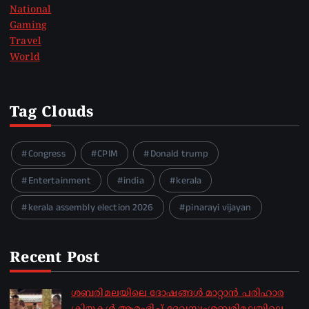
National
Gaming
Travel
World
Tag Clouds
Congress
CPIM
Donald trump
Entertainment
india
kerala
kerala assembly election 2026
pinarayi vijayan
Recent Post
ശബരിമലയിലെ ദോഷങ്ങൾ മാറ്റാൻ പരിഹാര