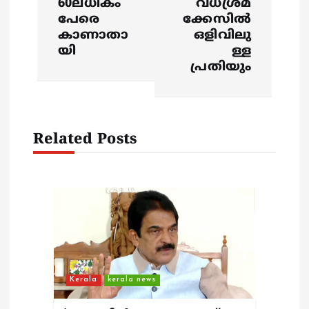
a
60ലധികം
വധശ്രമ
പേരെ
ക്കേസിൽ
v
കാണാതാ
ഒളിവിലു
യി
ള്ള
i
പ്രതിയും
g
a
Related Posts
t
i
o
n
Kerala
kerala news