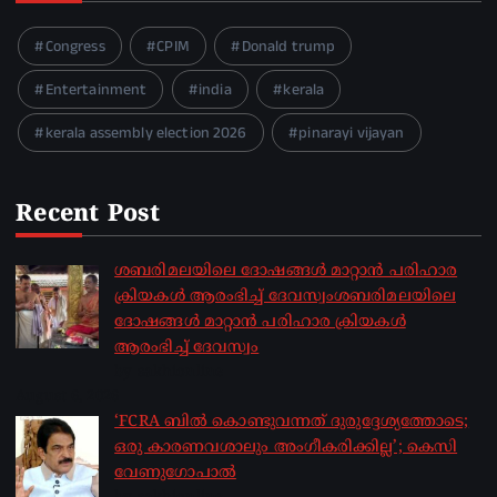
Congress
CPIM
Donald trump
Entertainment
india
kerala
kerala assembly election 2026
pinarayi vijayan
Recent Post
ശബരിമലയിലെ ദോഷങ്ങൾ മാറ്റാൻ പരിഹാര
ക്രിയകൾ ആരംഭിച്ച് ദേവസ്വംശബരിമലയിലെ
ദോഷങ്ങൾ മാറ്റാൻ പരിഹാര ക്രിയകൾ
ആരംഭിച്ച് ദേവസ്വം
by sakhionline
August 6, 2026
‘FCRA ബിൽ കൊണ്ടുവന്നത് ദുരുദ്ദേശ്യത്തോടെ;
ഒരു കാരണവശാലും അം​ഗീകരിക്കില്ല’; കെസി
വേണു​ഗോപാൽ