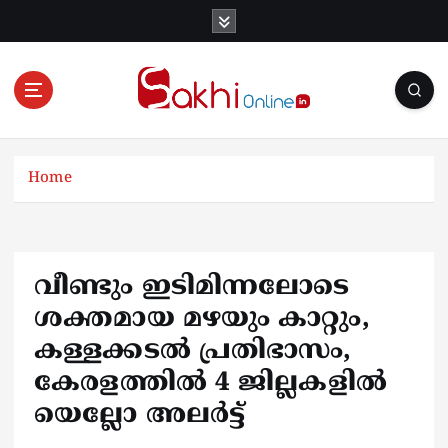
S
k
i
p
t
o
Online News Portal
c
o
Home
n
t
e
n
വീണ്ടും ഇടിമിന്നലോടെ
t
ശക്തമായ മഴയും കാറ്റും,
കള്ളക്കടൽ പ്രതിഭാസം,
കേരളത്തിൽ 4 ജില്ലകളിൽ
യെല്ലോ അലർട്ട്