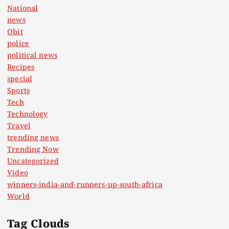
National
news
Obit
police
political news
Recipes
special
Sports
Tech
Technology
Travel
trending news
Trending Now
Uncategorized
Video
winners-india-and-runners-up-south-africa
World
Tag Clouds