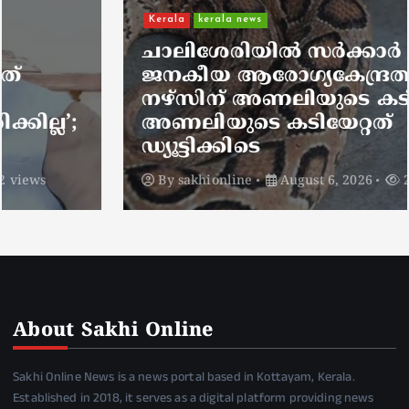
Kerala
kerala news
ചാലിശേരിയില്‍ സര്‍ക്കാര്‍
ജനകീയ ആരോഗ്യകേന്ദ്രത്തില്‍
നഴ്സിന് അണലിയുടെ കടിയേറ്റു;
അണലിയുടെ കടിയേറ്റത്
ഡ്യൂട്ടിക്കിടെ
By
sakhionline
August 6, 2026
2 views
About Sakhi Online
Sakhi Online News is a news portal based in Kottayam, Kerala.
Established in 2018, it serves as a digital platform providing news