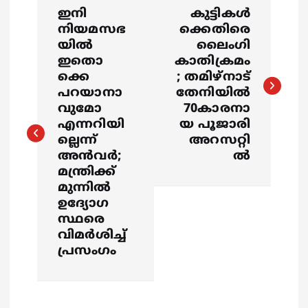
P
ഇനി
കുട്ടികൾ
o
നിയമസഭ
ക്കെതിരെ
യിൽ
ലൈംഗി
s
ഇതൊ
കാതിക്രമം
ക്കെ
; തമിഴ്നാട്
പറയാനാ
തേനിയിൽ
t
വുമോ
70കാരനാ
എന്നറിയി
യ പൂജാരി
n
ല്ലെന്ന്
അറസറ്റി
അൻവർ;
ൽ
a
മന്ത്രിക്ക്
മുന്നിൽ
v
ഉദ്യോഗ
സ്ഥരെ
i
വിമർശിച്ച്
പ്രസംഗം
g
a