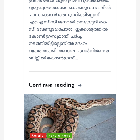
പ്രതിഷേധം തുടരുമെന്ന് പ്രതിപക്ഷം.
ദുരുദ്ദേശത്തോടെ കൊണ്ടുവന്ന ബിൽ
പാസാക്കാൻ അനുവദിക്കില്ലെന്ന്
എഐസിസി ജനറൽ സെക്രട്ടറി കെ
സി വേണുഗോപാൽ. ഇക്കാര്യത്തിൽ
കോൺഗ്രസുമായി ചർച്ച
നടത്തിയിട്ടില്ലെന്ന് അദേഹം
വ്യക്തമാക്കി. മണ്ഡല പുനർനിർണയ
ബില്ലിൽ കോൺഗ്രസ്…
Continue reading
Kerala
kerala news