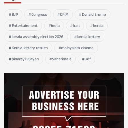
BJP
Congress
CPIM
Donald trump
Entertainment
india
Iran
kerala
kerala assembly election 2026
kerala lottery
Kerala lottery results
malayalam cinema
pinarayi vijayan
Sabarimala
udf