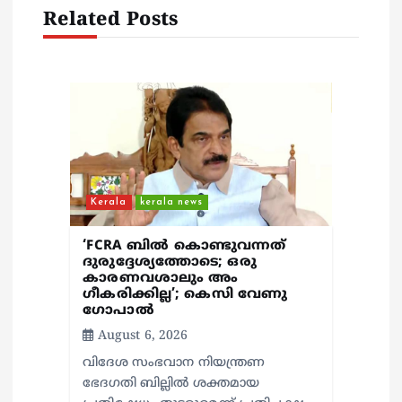
Related Posts
t
i
o
n
Kerala
kerala news
‘FCRA ബിൽ കൊണ്ടുവന്നത്
ദുരുദ്ദേശ്യത്തോടെ; ഒരു
കാരണവശാലും അം​
ഗീകരിക്കില്ല’; കെസി വേണു​
ഗോപാൽ
August 6, 2026
വിദേശ സംഭവാന നിയന്ത്രണ
ഭേദഗതി ബില്ലിൽ ശക്തമായ