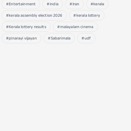
Entertainment
india
Iran
kerala
kerala assembly election 2026
kerala lottery
Kerala lottery results
malayalam cinema
pinarayi vijayan
Sabarimala
udf