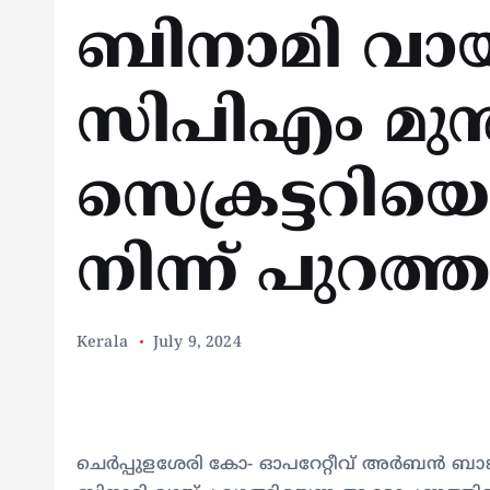
ബിനാമി വായ്പ
സിപിഎം മു
സെക്രട്ടറിയെ
നിന്ന് പുറത്ത
Kerala
July 9, 2024
ചെർപ്പുളശേരി കോ- ഓപറേറ്റീവ് അർബൻ ബാ