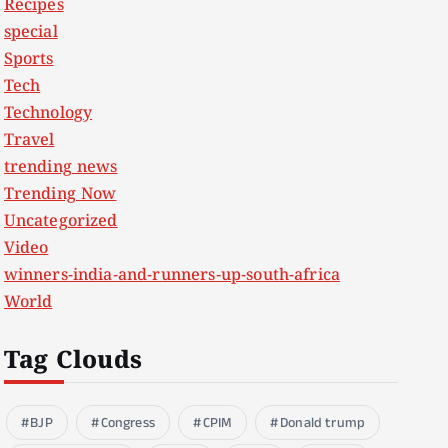
Recipes
special
Sports
Tech
Technology
Travel
trending news
Trending Now
Uncategorized
Video
winners-india-and-runners-up-south-africa
World
Tag Clouds
BJP
Congress
CPIM
Donald trump