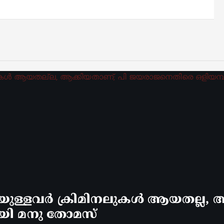
്ളവർ ക്രിമിനലുകൾ ആയതല്ല, ആ
യി മനു തോമസ്