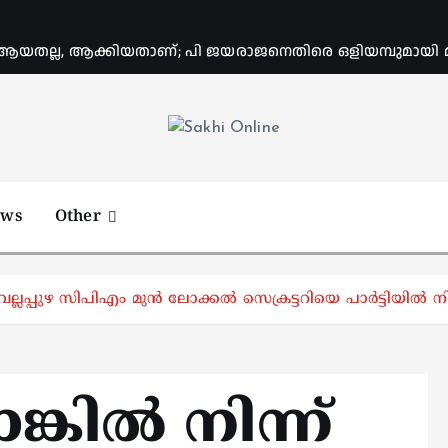
യതല്ല, ആക്കിയതാണ്; പി ജയരാജനെതിരെ ഒളിയമ്പുമായി
Online News Portal
ews
Other
ലപ്പുഴ സിപിഎം മുൻ ലോക്കൽ സെക്രട്ടറിയെ പാർട്ടിയിൽ നിന്
ിൽ നിന്ന്