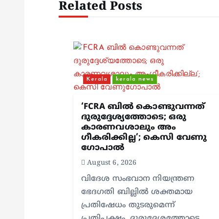
n
Related Posts
a
v
i
Kerala
kerala news
g
‘FCRA ബിൽ കൊണ്ടുവന്നത്
ദുരുദ്ദേശ്യത്തോടെ; ഒരു
കാരണവശാലും അം​
a
ഗീകരിക്കില്ല’; കെസി വേണു​
ഗോപാൽ
t
August 6, 2026
വിദേശ സംഭവാന നിയന്ത്രണ
i
ഭേദഗതി ബില്ലിൽ ശക്തമായ
പ്രതിഷേധം തുടരുമെന്ന്
പ്രതിപക്ഷം. ദുരുദ്ദേശത്തോടെ