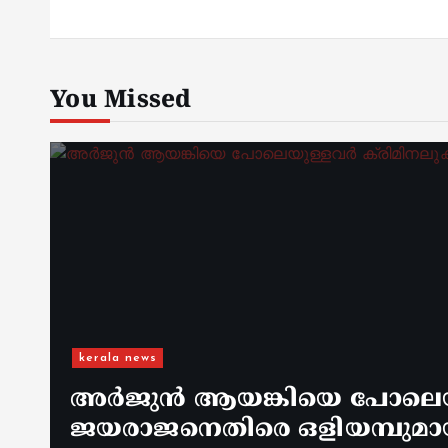
You Missed
kerala news
അർജുൻ ആയങ്കിയെ പോലെയുള
ജയരാജനെതിരെ ഒളിയമ്പുമാ