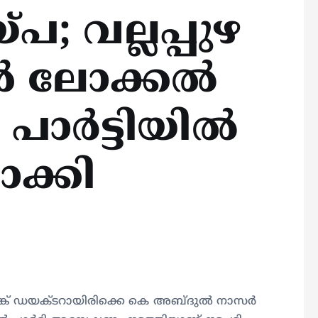
; വല്ലപ്പുഴ
ൻ ലോക്കൽ
 പാർട്ടിയിൽ
ാക്കി
ങ്ക് ഡയക്ടറായിരിക്കെ കെ അബ്ദുൽ നാസർ