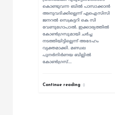
o
കൊണ്ടുവന്ന ബിൽ പാസാക്കാൻ
n
അനുവദിക്കില്ലെന്ന് എഐസിസി
ജനറൽ സെക്രട്ടറി കെ സി
വേണുഗോപാൽ. ഇക്കാര്യത്തിൽ
കോൺഗ്രസുമായി ചർച്ച
നടത്തിയിട്ടില്ലെന്ന് അദേഹം
വ്യക്തമാക്കി. മണ്ഡല
പുനർനിർണയ ബില്ലിൽ
കോൺഗ്രസ്…
Continue reading