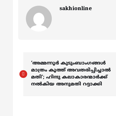
sakhionline
P
‘അമ്മന്നൂർ കുടുംബാംഗങ്ങൾ
o
മാത്രം കൂത്ത് അവതരിപ്പിച്ചാൽ
മതി’; ഹിന്ദു കലാകാരന്മാർക്ക്
s
നൽകിയ അനുമതി റദ്ദാക്കി
t