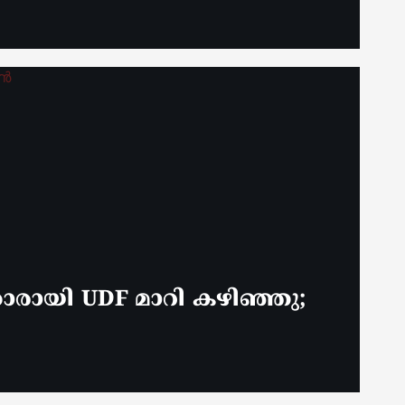
കാരായി UDF മാറി കഴിഞ്ഞു;