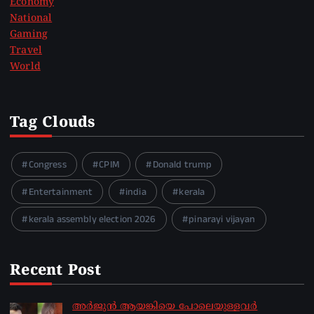
Economy
National
Gaming
Travel
World
Tag Clouds
Congress
CPIM
Donald trump
Entertainment
india
kerala
kerala assembly election 2026
pinarayi vijayan
Recent Post
അർജുൻ ആയങ്കിയെ പോലെയുള്ളവർ