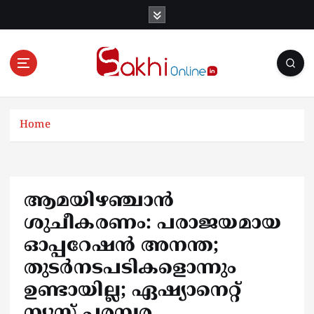
S
k
i
p
t
o
Online News Portal
c
o
Home
n
t
e
n
ആമയിഴഞ്ചാൻ
t
ശുചീകരണം: പരാജയമായ
ഓപ്പറേഷൻ അനന്ത;
തുടർനടപടികളൊന്നും
ഉണ്ടായില്ല; ഏഷ്യാനെറ്റ്
ന്യൂസ് പരമ്പര