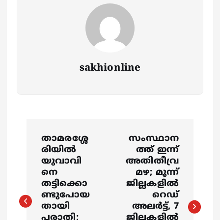
sakhionline
P
താമരശ്ശേ
സംസ്ഥാന
o
രിയിൽ
ത്ത് ഇന്ന്
യുവാവി
അതിതീവ്ര
s
നെ
മഴ; മൂന്ന്
തട്ടിക്കൊ
ജില്ലകളിൽ
ണ്ടുപോയ
റെഡ്
t
തായി
അലര്‍ട്ട്, 7
പരാതി;
ജില്ലകളിൽ