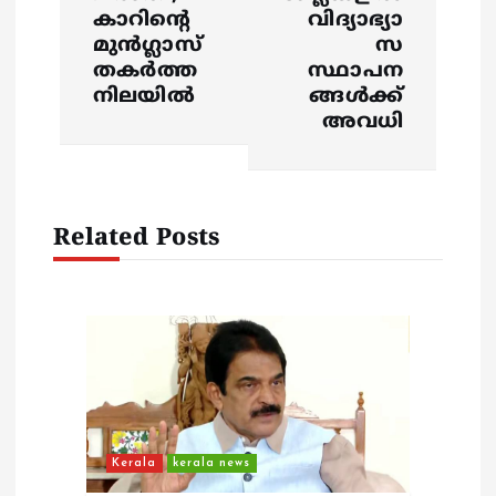
n
കാറിന്റെ
വിദ്യാഭ്യാ
മുൻ​ഗ്ലാസ്
സ
a
തകർത്ത
സ്ഥാപന
നിലയിൽ
ങ്ങൾക്ക്
v
അവധി
i
g
Related Posts
a
t
i
o
Kerala
kerala news