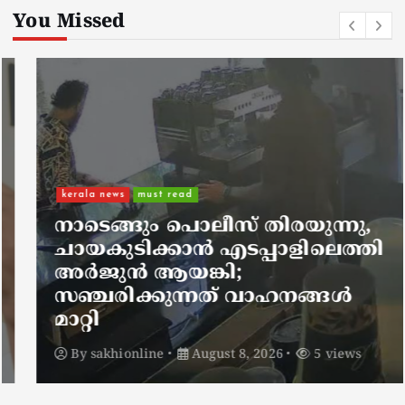
You Missed
kerala news
must read
നാടെങ്ങും പൊലീസ് തിരയുന്നു,
ചായകുടിക്കാൻ എടപ്പാളിലെത്തി
അർജുൻ ആയങ്കി;
സഞ്ചരിക്കുന്നത് വാഹനങ്ങൾ
മാറ്റി
By
sakhionline
August 8, 2026
5 views