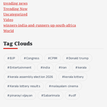
trending news
Trending Now
Uncategorized
Video
winners-india-and-runners-up-south-africa
World
Tag Clouds
BJP
Congress
CPIM
Donald trump
Entertainment
india
Iran
kerala
kerala assembly election 2026
kerala lottery
Kerala lottery results
malayalam cinema
pinarayi vijayan
Sabarimala
udf