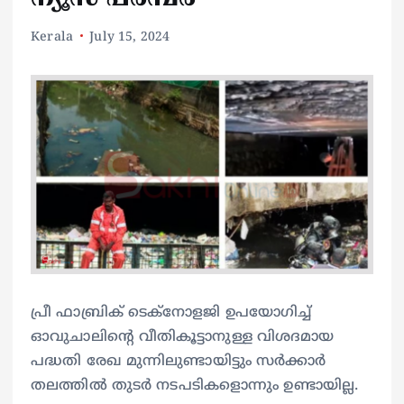
Kerala
July 15, 2024
പ്രീ ഫാബ്രിക് ടെക്നോളജി ഉപയോഗിച്ച്
ഓവുചാലിന്‍റെ വീതികൂട്ടാനുള്ള വിശദമായ
പദ്ധതി രേഖ മുന്നിലുണ്ടായിട്ടും സര്‍ക്കാര്‍
തലത്തിൽ തുടര്‍ നടപടികളൊന്നും ഉണ്ടായില്ല.