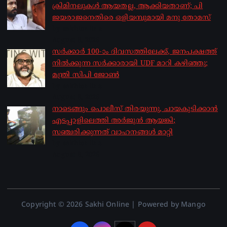
ക്രിമിനലുകൾ ആയതല്ല, ആക്കിയതാണ്; പി
ജയരാജനെതിരെ ഒളിയമ്പുമായി മനു തോമസ്
by sakhionline
August 8, 2026
സർക്കാർ 100-ാം ദിവസത്തിലേക്ക്, ജനപക്ഷത്ത്
നിൽക്കുന്ന സർക്കാരായി UDF മാറി കഴിഞ്ഞു;
മന്ത്രി സിപി ജോൺ
by sakhionline
August 8, 2026
നാടെങ്ങും പൊലീസ് തിരയുന്നു, ചായകുടിക്കാൻ
എടപ്പാളിലെത്തി അർജുൻ ആയങ്കി;
സഞ്ചരിക്കുന്നത് വാഹനങ്ങൾ മാറ്റി
by sakhionline
August 8, 2026
Copyright © 2026 Sakhi Online | Powered by Mango