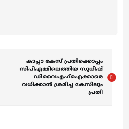
കാപ്പാ കേസ് പ്രതിക്കൊപ്പം
സിപിഎമ്മിലെത്തിയ സുധീഷ്
ഡിവൈഎഫ്ഐക്കാരെ
വധിക്കാൻ ശ്രമിച്ച കേസിലും
പ്രതി