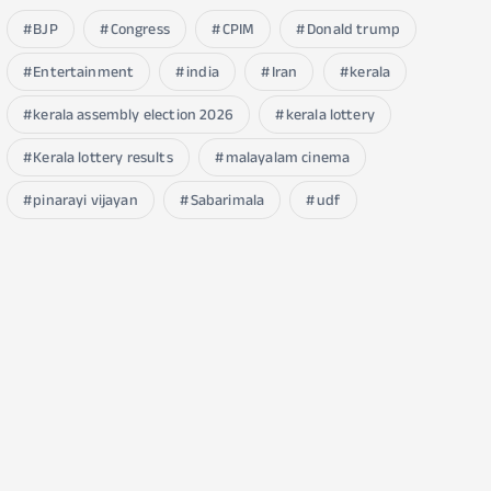
BJP
Congress
CPIM
Donald trump
Entertainment
india
Iran
kerala
kerala assembly election 2026
kerala lottery
Kerala lottery results
malayalam cinema
pinarayi vijayan
Sabarimala
udf