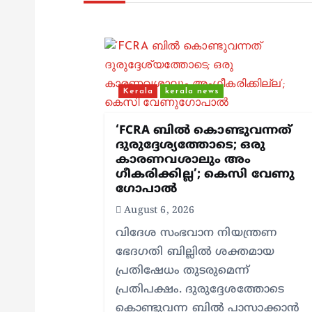
a
v
i
Kerala
kerala news
g
‘FCRA ബിൽ കൊണ്ടുവന്നത്
ദുരുദ്ദേശ്യത്തോടെ; ഒരു
കാരണവശാലും അം​
a
ഗീകരിക്കില്ല’; കെസി വേണു​
ഗോപാൽ
t
August 6, 2026
വിദേശ സംഭവാന നിയന്ത്രണ
i
ഭേദഗതി ബില്ലിൽ ശക്തമായ
പ്രതിഷേധം തുടരുമെന്ന്
o
പ്രതിപക്ഷം. ദുരുദ്ദേശത്തോടെ
കൊണ്ടുവന്ന ബിൽ പാസാക്കാൻ