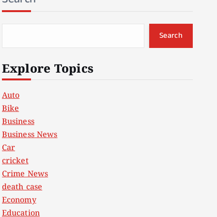
Search
Explore Topics
Auto
Bike
Business
Business News
Car
cricket
Crime News
death case
Economy
Education