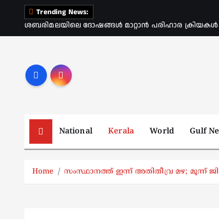
S
Trending News:
k
ശബരിമലയിലെ ദോഷങ്ങൾ മാറ്റാൻ പരിഹാര ക്രിയകൾ ആര
i
p
t
o
c
o
n
t
National
Kerala
World
Gulf N
e
n
t
Home
സംസ്ഥാനത്ത് ഇന്ന് അതിതീവ്ര മഴ; മൂന്ന് ജ