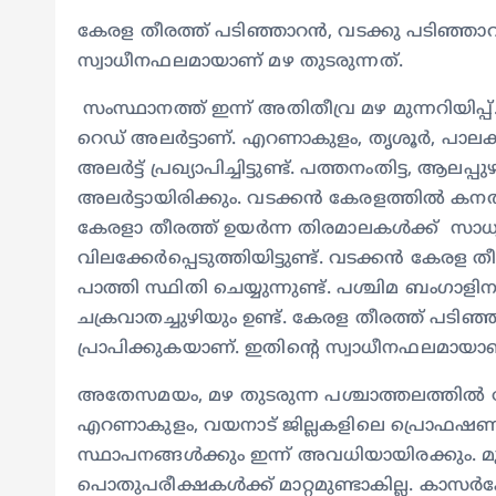
കേരള തീരത്ത് പടിഞ്ഞാറൻ, വടക്കു പടിഞ്ഞാറൻ
സ്വാധീനഫലമായാണ് മഴ തുടരുന്നത്.
സംസ്ഥാനത്ത് ഇന്ന് അതിതീവ്ര മഴ മുന്നറിയിപ്പ്
റെഡ് അലർട്ടാണ്. എറണാകുളം, തൃശൂർ, പാലക്കാ
അലർട്ട് പ്രഖ്യാപിച്ചിട്ടുണ്ട്. പത്തനംതിട്ട, ആലപ
അലർട്ടായിരിക്കും. വടക്കൻ കേരളത്തിൽ കനത്ത 
കേരളാ തീരത്ത് ഉയർന്ന തിരമാലകൾക്ക് സാധ്യത
വിലക്കേർപ്പെടുത്തിയിട്ടുണ്ട്. വടക്കൻ കേര
പാത്തി സ്ഥിതി ചെയ്യുന്നുണ്ട്. പശ്ചിമ ബംഗാ
ചക്രവാതച്ചുഴിയും ഉണ്ട്. കേരള തീരത്ത് പടിഞ്
പ്രാപിക്കുകയാണ്. ഇതിന്റെ സ്വാധീനഫലമായാണ്
അതേസമയം, മഴ തുടരുന്ന പശ്ചാത്തലത്തിൽ കോഴി
എറണാകുളം, വയനാട് ജില്ലകളിലെ പ്രൊഫഷണൽ 
സ്ഥാപനങ്ങൾക്കും ഇന്ന് അവധിയായിരക്കും. മുൻക
പൊതുപരീക്ഷകൾക്ക് മാറ്റമുണ്ടാകില്ല. കാസർ