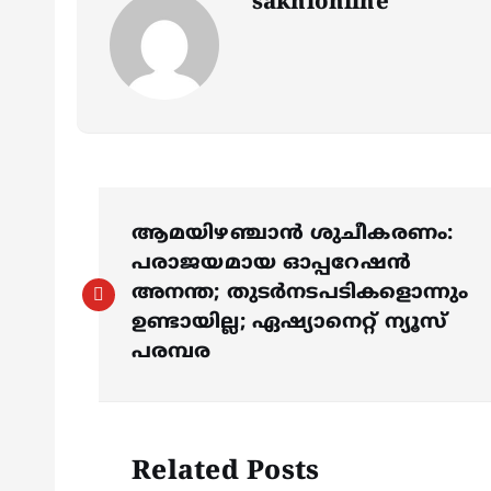
sakhionline
P
ആമയിഴഞ്ചാൻ ശുചീകരണം:
o
പരാജയമായ ഓപ്പറേഷൻ
അനന്ത; തുടർനടപടികളൊന്നും
s
ഉണ്ടായില്ല; ഏഷ്യാനെറ്റ് ന്യൂസ്
പരമ്പര
t
n
Related Posts