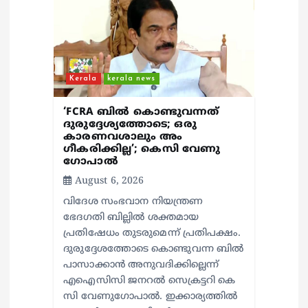
i
o
n
Kerala
kerala news
‘FCRA ബിൽ കൊണ്ടുവന്നത്
ദുരുദ്ദേശ്യത്തോടെ; ഒരു
കാരണവശാലും അം​
ഗീകരിക്കില്ല’; കെസി വേണു​
ഗോപാൽ
August 6, 2026
വിദേശ സംഭവാന നിയന്ത്രണ
ഭേദഗതി ബില്ലിൽ ശക്തമായ
പ്രതിഷേധം തുടരുമെന്ന് പ്രതിപക്ഷം.
ദുരുദ്ദേശത്തോടെ കൊണ്ടുവന്ന ബിൽ
പാസാക്കാൻ അനുവദിക്കില്ലെന്ന്
എഐസിസി ജനറൽ സെക്രട്ടറി കെ
സി വേണുഗോപാൽ. ഇക്കാര്യത്തിൽ