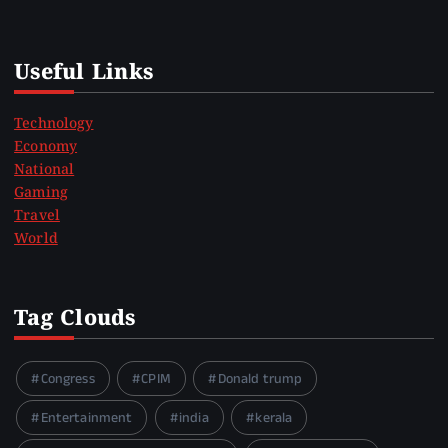
Useful Links
Technology
Economy
National
Gaming
Travel
World
Tag Clouds
Congress
CPIM
Donald trump
Entertainment
india
kerala