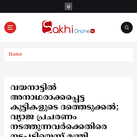
S
k
i
p
t
o
Online News Portal
c
o
Home
n
t
e
n
വയനാട്ടിൽ
t
അനാഥരാക്കപ്പെട്ട
കുട്ടികളുടെ ദത്തെടുക്കൽ;
വ്യാജ പ്രചരണം
നടത്തുന്നവർക്കെതിരെ
നടപടിയെന്ന് മന്ത്രി