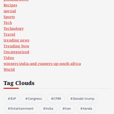
Recipes
special
Sports
Tech
Technology
Travel
trending news
Trending Now
Uncategorized
Video
winners-india-and-runners-up-south-africa
World
Tag Clouds
BJP
Congress
CPIM
Donald trump
Entertainment
india
Iran
kerala