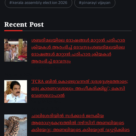
kerala assembly election 2026
pinarayi vijayan
Recent Post
ശബരിമലയിലെ ദോഷങ്ങൾ മാറ്റാൻ പരിഹാര
ക്രിയകൾ ആരംഭിച്ച് ദേവസ്വംശബരിമലയിലെ
ദോഷങ്ങൾ മാറ്റാൻ പരിഹാര ക്രിയകൾ
ആരംഭിച്ച് ദേവസ്വം
by sakhionline
August 6, 2026
‘FCRA ബിൽ കൊണ്ടുവന്നത് ദുരുദ്ദേശ്യത്തോടെ;
ഒരു കാരണവശാലും അം​ഗീകരിക്കില്ല’; കെസി
വേണു​ഗോപാൽ
by sakhionline
August 6, 2026
ചാലിശേരിയില്‍ സര്‍ക്കാര്‍ ജനകീയ
ആരോഗ്യകേന്ദ്രത്തില്‍ നഴ്സിന് അണലിയുടെ
കടിയേറ്റു; അണലിയുടെ കടിയേറ്റത് ഡ്യൂട്ടിക്കിടെ