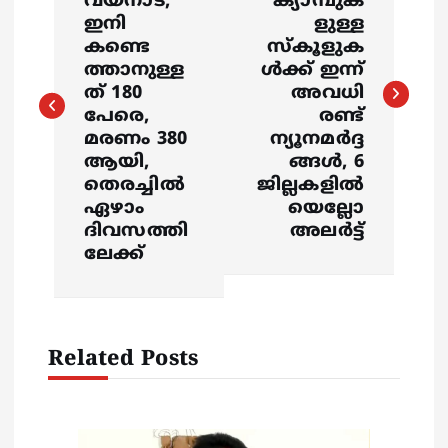
വയനാട്;
ക്യാമ്പുക
s
ഇനി
ളുള്ള
കണ്ടെ
സ്കൂളുക
ത്താനുള്ള
ൾക്ക് ഇന്ന്
t
ത് 180
അവധി
പേരെ,
രണ്ട്
n
മരണം 380
ന്യൂനമർദ്ദ
ആയി,
ങ്ങൾ, 6
a
തെരച്ചിൽ
ജില്ലകളിൽ
ഏഴാം
യെല്ലോ
v
ദിവസത്തി
അലർട്ട്
ലേക്ക്
i
g
Related Posts
a
t