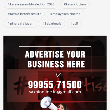
kerala assembly election 2026
kerala lottery
Kerala lottery results
malayalam cinema
pinarayi vijayan
Sabarimala
udf