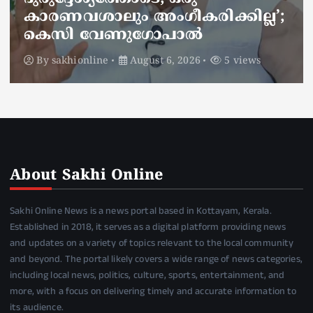
അണലിയുടെ കടിയേറ്റത്
ഡ്യൂട്ടിക്കിടെ
By
sakhionline
August 6, 2026
4 views
About Sakhi Online
Sakhi Online News is a news portal based in Kottayam, Kerala.
Established in 2018, it serves as a digital platform providing news
and updates on a variety of topics relevant to the local community
and beyond. The portal likely covers a wide range of news categories,
including local news, politics, culture, sports, entertainment, and
more, with a focus on delivering timely and accurate information to
its audience.