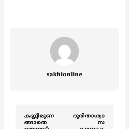
sakhionline
P
കണ്ണീരുണ
ദുരിതാശ്വാ
o
ങ്ങാതെ
സ