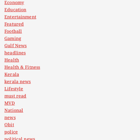
Economy
Education
Entertainment
Featured
Football
Gaming
Gulf News
headlines
Health
Health & Fitness
Kerala
kerala news
Lifestyle
must read
MVD
National
news
Obit
police
political news