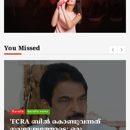
You Missed
Kerala
kerala news
ചാലിശേരിയില്‍ സര്‍ക്കാര്‍
ജനകീയ ആരോഗ്യകേന്ദ്രത്തില്‍
നഴ്സിന് അണലിയുടെ കടിയേറ്റു;