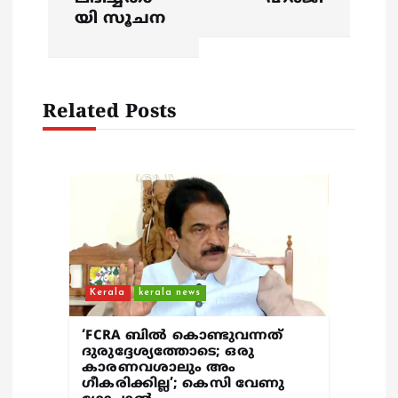
i
യി സൂചന
g
a
Related Posts
t
i
o
n
Kerala
kerala news
‘FCRA ബിൽ കൊണ്ടുവന്നത്
ദുരുദ്ദേശ്യത്തോടെ; ഒരു
കാരണവശാലും അം​
ഗീകരിക്കില്ല’; കെസി വേണു​