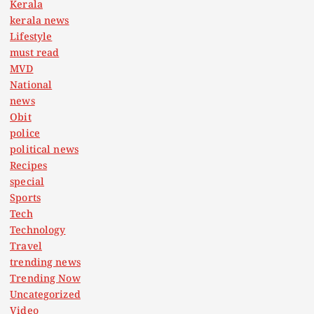
Kerala
kerala news
Lifestyle
must read
MVD
National
news
Obit
police
political news
Recipes
special
Sports
Tech
Technology
Travel
trending news
Trending Now
Uncategorized
Video