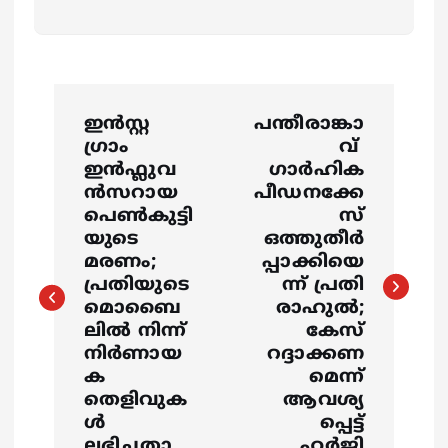
P
ഇൻസ്റ്റ
പന്തീരാങ്കാ
o
ഗ്രാം
വ് ​
ഇൻഫ്ലുവ
ഗാർഹിക
s
ൻസറായ
പീഡനക്കേ
പെൺകുട്ടി
സ്
യുടെ
ഒത്തുതീർ
t
മരണം;
പ്പാക്കിയെ
പ്രതിയുടെ
ന്ന് പ്രതി
n
മൊബൈ
രാഹുൽ;
ലിൽ നിന്ന്
കേസ്
a
നിർണായ
റദ്ദാക്കണ
ക
മെന്ന്
v
തെളിവുക
ആവശ്യ
ൾ
പ്പെട്ട്
ലഭിച്ചതാ
ഹർജി