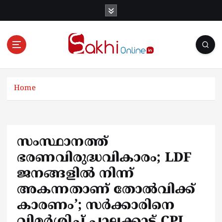
S
k
i
p
t
o
Online News Portal
c
o
Home
n
t
e
n
സംസ്ഥാനത്ത്
t
ഭരണവിരുദ്ധവികാരം; LDF
ജനങ്ങളിൽ നിന്ന്
അകന്നതാണ് തോൽവിക്ക്
കാരണം’; സർക്കാരിനെ
വിമർശിച്ച് പാലക്കാട് CPI