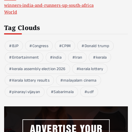
winners-india-and-runners-up-south-africa
World
Tag Clouds
BJP
Congress
CPIM
Donald trump
Entertainment
india
Iran
kerala
kerala assembly election 2026
kerala lottery
Kerala lottery results
malayalam cinema
pinarayi vijayan
Sabarimala
udf