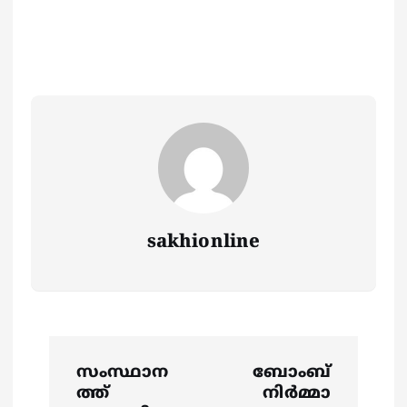
sakhionline
P
സംസ്ഥാന
ബോംബ്
o
ത്ത്
നിർമ്മാ