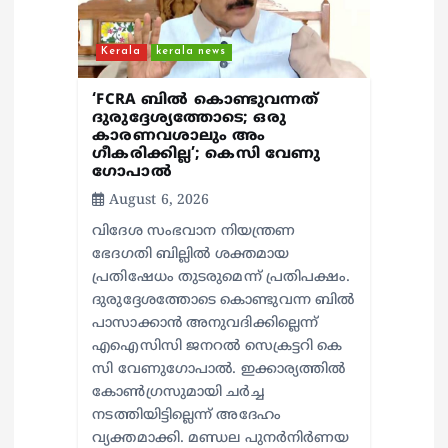
Kerala
kerala news
‘FCRA ബിൽ കൊണ്ടുവന്നത്
ദുരുദ്ദേശ്യത്തോടെ; ഒരു
കാരണവശാലും അം​
ഗീകരിക്കില്ല’; കെസി വേണു​
ഗോപാൽ
August 6, 2026
വിദേശ സംഭവാന നിയന്ത്രണ
ഭേദഗതി ബില്ലിൽ ശക്തമായ
പ്രതിഷേധം തുടരുമെന്ന് പ്രതിപക്ഷം.
ദുരുദ്ദേശത്തോടെ കൊണ്ടുവന്ന ബിൽ
പാസാക്കാൻ അനുവദിക്കില്ലെന്ന്
എഐസിസി ജനറൽ സെക്രട്ടറി കെ
സി വേണുഗോപാൽ. ഇക്കാര്യത്തിൽ
കോൺഗ്രസുമായി ചർച്ച
നടത്തിയിട്ടില്ലെന്ന് അദേഹം
വ്യക്തമാക്കി. മണ്ഡല പുനർനിർണയ