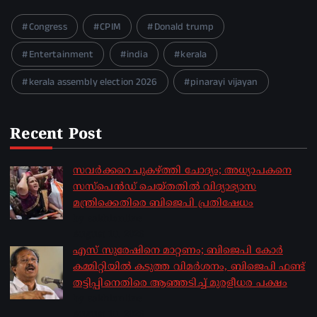
Congress
CPIM
Donald trump
Entertainment
india
kerala
kerala assembly election 2026
pinarayi vijayan
Recent Post
സവര്‍ക്കറെ പുകഴ്ത്തി ചോദ്യം; അധ്യാപകനെ
സസ്‌പെന്‍ഡ് ചെയ്തതില്‍ വിദ്യാഭ്യാസ
മന്ത്രിക്കെതിരെ ബിജെപി പ്രതിഷേധം
by sakhionline
August 10, 2026
എസ് സുരേഷിനെ മാറ്റണം; ബിജെപി കോർ
കമ്മിറ്റിയിൽ കടുത്ത വിമർശനം, ബിജെപി ഫണ്ട്
തട്ടിപ്പിനെതിരെ ആഞ്ഞടിച്ച് മുരളീധര പക്ഷം
by sakhionline
August 10, 2026