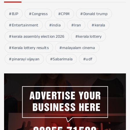
BJP
Congress
CPIM
Donald trump
Entertainment
india
Iran
kerala
kerala assembly election 2026
kerala lottery
Kerala lottery results
malayalam cinema
pinarayi vijayan
Sabarimala
udf