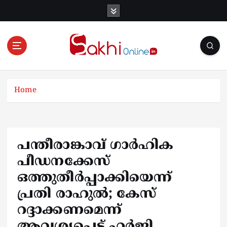
S
k
i
p
t
o
Online News Portal
c
o
Home
n
t
e
n
പന്തീരാങ്കാവ് ​ഗാർഹിക
t
പീഡനക്കേസ്
ഒത്തുതീർപ്പാക്കിയെന്ന്
പ്രതി രാഹുൽ; കേസ്
റദ്ദാക്കണമെന്ന്
ആവശ്യപ്പെട്ട് ഹർജി