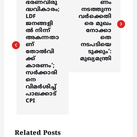
ഭരണവിരു
ണം
s
ദ്ധവികാരം;
നടത്തുന്ന
LDF
വർക്കെതി
ജനങ്ങളി
രെ മുഖം
t
ൽ നിന്ന്
നോക്കാ
അകന്നതാ
തെ
n
ണ്
നടപടിയെ
തോൽവി
ടുക്കും’:
a
ക്ക്
മുഖ്യമന്ത്രി
കാരണം’;
v
സർക്കാരി
നെ
i
വിമർശിച്ച്
പാലക്കാട്
g
CPI
a
t
Related Posts